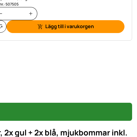
.nr.: 507505
Lägg till i varukorgen
x gul + 2x blå, mjukbommar inkl.