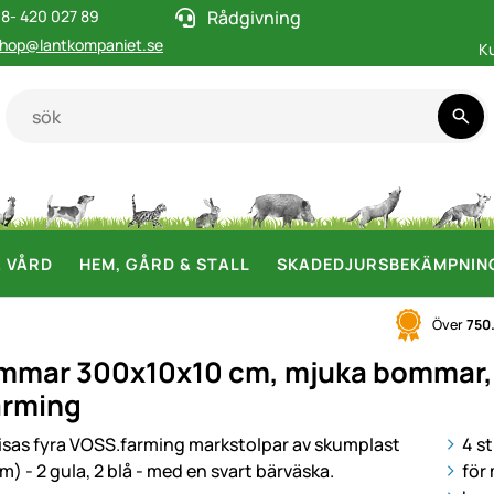
8- 420 027 89
Rådgivning
hop@lantkompaniet.se
K
& VÅRD
HEM, GÅRD & STALL
SKADEDJURSBEKÄMPNIN
Över
750
mar 300x10x10 cm, mjuka bommar, 2x g
arming
i
4 s
för