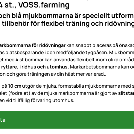
4 st., VOSS.farming
och blå mjukbommarna är speciellt utform
 tillbehör för flexibel träning och ridövni
arkbommarna för ridövningar
kan snabbt placeras på önskad 
as platsbesparande i den medföljande tygpåsen. Mjukbommarn
tet med 4 st bommar kan användas flexibelt inom olika områd
ryttare, i ridhus och utomhus.
Markarbetsbommarna kan också
on och göra träningen av din häst mer varierad..
 på
10 cm
utgör de mjuka, formstabila mjukbommarna med sto
alet (fodralet) av de mjuka markbommarna är gjort av
slitst
en vid tillfällig förvaring utomhus.
ta