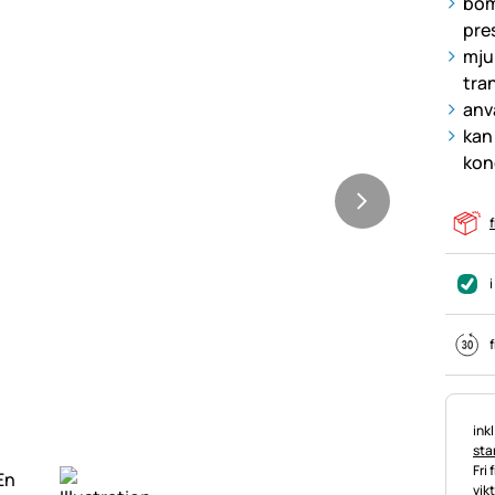
bom
pre
mju
tra
anv
kan 
kon
f
i
f
Ska
ink
stan
Fri 
vik