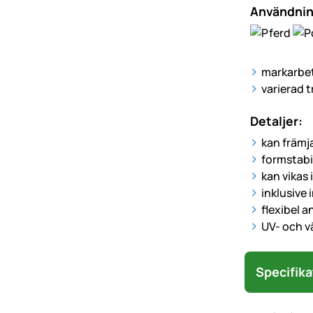
Användni
markarbet
varierad 
Detaljer:
kan främj
formstabil
kan vikas
inklusive 
flexibel 
UV- och v
Specifika