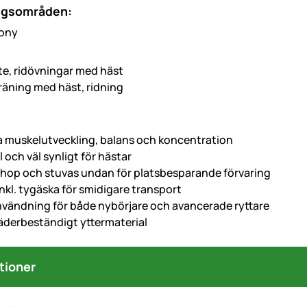
ngsområden:
e, ridövningar med häst
träning med häst, ridning
a muskelutveckling, balans och koncentration
 och väl synligt för hästar
 ihop och stuvas undan för platsbesparande förvaring
inkl. tygäska för smidigare transport
användning för både nybörjare och avancerade ryttare
äderbeständigt yttermaterial
tioner