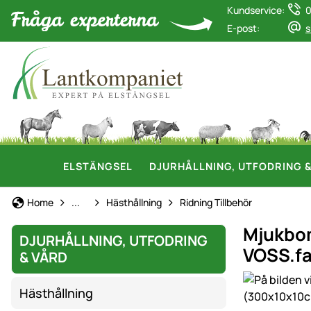
Kundservice:
0
E-post:
s
ELSTÄNGSEL
DJURHÅLLNING, UTFODRING 
Djurhållning, Utfodring & Vård
Home
...
Hästhållning
Ridning Tillbehör
Mjukbom
DJURHÅLLNING, UTFODRING
VOSS.f
& VÅRD
Produktgaler
Hästhållning