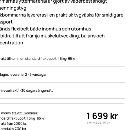
marnas yttermaterial är gjort av väderbeständigt
senningstyg
kbommarna levereras i en praktisk tygväska för smidigare
nsport
änds flexibelt både inomhus och utomhus
bidra till att främja muskelutveckling, balans och
centration
rakt tillkommer; standard frakt upp till 5 kg: 65 kr
 lager
, leverans:
2 - 5 vardagar
4
ri returfrakt
-
30 dagars ångerrätt
1 699
kr
tteinformation:
l. moms,
frakt tillkommer;
dard frakt upp till 5 kg: 65 kr
1 st =
424
,
75
kr
frakt från 2000 kr.
t produkt: 7,30 kg