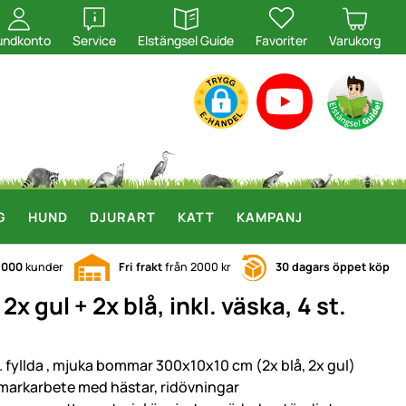
öppna
öppna
undkonto
Service
Elstängsel Guide
Favoriter
Varukorg
G
HUND
DJURART
KATT
KAMPANJ
.000
kunder
Fri frakt
från 2000 kr
30 dagars öppet köp
ul + 2x blå, inkl. väska, 4 st.
t. fyllda , mjuka bommar 300x10x10 cm (2x blå, 2x gul)
 markarbete med hästar, ridövningar