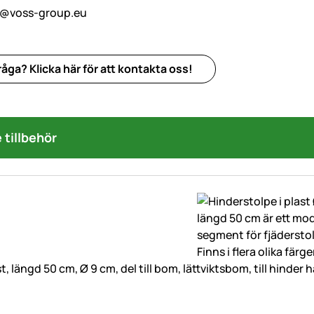
o@voss-group.eu
åga? Klicka här för att kontakta oss!
tillbehör
t, längd 50 cm, Ø 9 cm, del till bom, lättviktsbom, till hinde