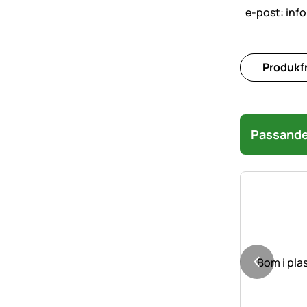
e-post:
inf
Produkfr
Passande 
Bom i plas