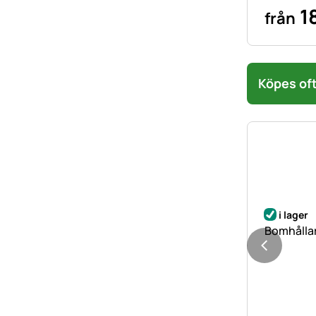
1
från
Köpes oft
i lager
Bomhållar