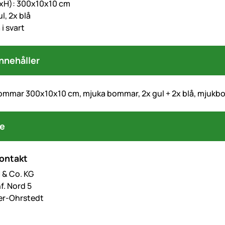
BxH): 300x10x10 cm
ul, 2x blå
 i svart
nnehåller
mmar 300x10x10 cm, mjuka bommar, 2x gul + 2x blå, mjukbom
re
kontakt
& Co. KG
f. Nord 5
er-Ohrstedt