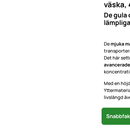
väska, 
De gula 
lämpliga
De
mjuka m
transporter
Det här set
avancerade 
koncentrati
Med en höjd
Yttermateri
livslängd äv
Snabbfak