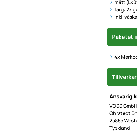
mått (Lx
färg: 2x g
inkl. väska
Paketet i
4x Markbo
Tillverka
Ansvarig 
VOSS GmbH 
Ohrstedt Bh
25885 West
Tyskland