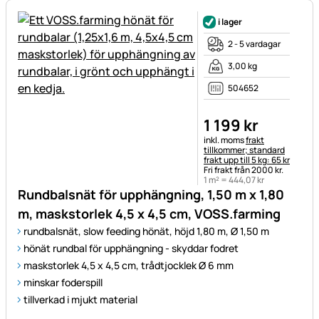
i lager
2 - 5 vardagar
3,00 kg
504652
1 199
kr
Skatteinformation:
inkl. moms
frakt
tillkommer; standard
frakt upp till 5 kg: 65 kr
Fri frakt från 2000 kr.
1 m² =
444
,
07
kr
Rundbalsnät för upphängning, 1,50 m x 1,80
m, maskstorlek 4,5 x 4,5 cm, VOSS.farming
rundbalsnät, slow feeding hönät, höjd 1,80 m, Ø 1,50 m
hönät rundbal för upphängning - skyddar fodret
maskstorlek 4,5 x 4,5 cm, trådtjocklek Ø 6 mm
minskar foderspill
tillverkad i mjukt material