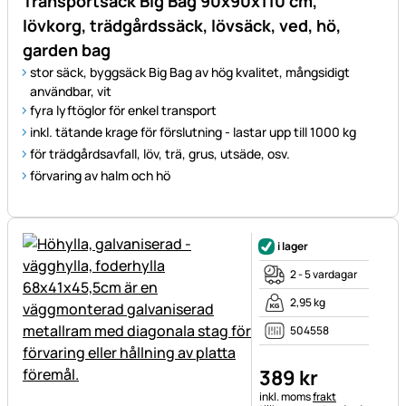
Transportsäck Big Bag 90x90x110 cm,
lövkorg, trädgårdssäck, lövsäck, ved, hö,
garden bag
stor säck, byggsäck Big Bag av hög kvalitet, mångsidigt
användbar, vit
fyra lyftöglor för enkel transport
inkl. tätande krage för förslutning - lastar upp till 1000 kg
för trädgårdsavfall, löv, trä, grus, utsäde, osv.
förvaring av halm och hö
i lager
2 - 5 vardagar
2,95 kg
504558
389
kr
Skatteinformation:
inkl. moms
frakt