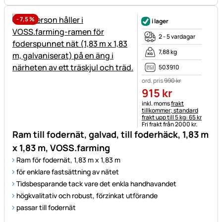
-
7,5
%
i lager
2 - 5 vardagar
7,88 kg
503910
ord. pris
990
kr
915
kr
Skatteinformation:
inkl. moms
frakt
tillkommer; standard
frakt upp till 5 kg: 65 kr
Fri frakt från 2000 kr.
Ram till fodernät, galvad, till foderhäck, 1,83 m
x 1,83 m, VOSS.farming
Ram för fodernät, 1,83 m x 1,83 m
för enklare fastsättning av nätet
Tidsbesparande tack vare det enkla handhavandet
högkvalitativ och robust, förzinkat utförande
passar till fodernät