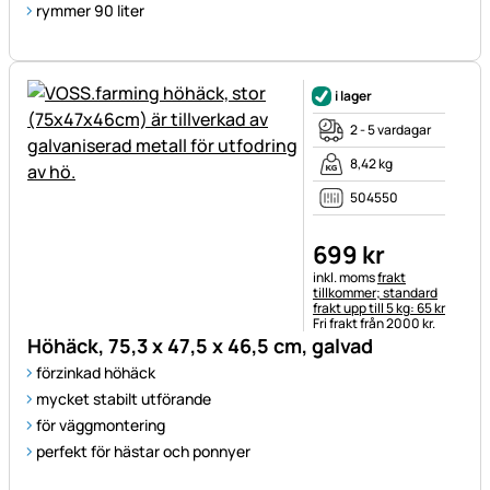
rymmer 90 liter
i lager
2 - 5 vardagar
8,42 kg
504550
699
kr
Skatteinformation:
inkl. moms
frakt
tillkommer; standard
frakt upp till 5 kg: 65 kr
Fri frakt från 2000 kr.
Höhäck, 75,3 x 47,5 x 46,5 cm, galvad
förzinkad höhäck
mycket stabilt utförande
för väggmontering
perfekt för hästar och ponnyer