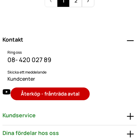
1
2
Sidfot
Kontakt
Ring oss
08- 420 027 89
Skicka ett meddelande
Kundcenter
Återköp - frånträda avtal
Kundservice
Dina fördelar hos oss