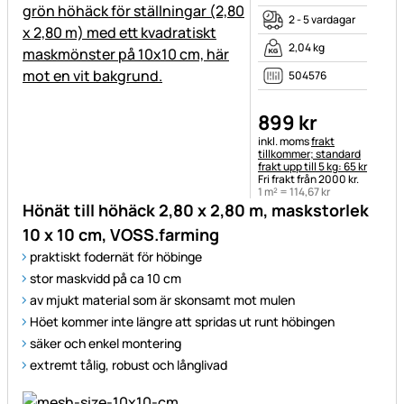
2 - 5 vardagar
2,04 kg
504576
899
kr
Skatteinformation:
inkl. moms
frakt
tillkommer; standard
frakt upp till 5 kg: 65 kr
Fri frakt från 2000 kr.
1 m² =
114
,
67
kr
Hönät till höhäck 2,80 x 2,80 m, maskstorlek
10 x 10 cm, VOSS.farming
praktiskt fodernät för höbinge
stor maskvidd på ca 10 cm
av mjukt material som är skonsamt mot mulen
Höet kommer inte längre att spridas ut runt höbingen
säker och enkel montering
extremt tålig, robust och långlivad