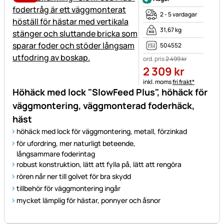
2 - 5 vardagar
31,67 kg
504552
ord. pris
2 499
kr
2 309
kr
Skatteinformation:
inkl. moms
fri frakt*
Höhäck med lock "SlowFeed Plus", höhäck för
väggmontering, väggmonterad foderhäck,
häst
höhäck med lock för väggmontering, metall, förzinkad
för ufordring, mer naturligt beteende,
långsammare foderintag
robust konstruktion, lätt att fylla på, lätt att rengöra
rören når ner till golvet för bra skydd
tillbehör för väggmontering ingår
mycket lämplig för hästar, ponnyer och åsnor