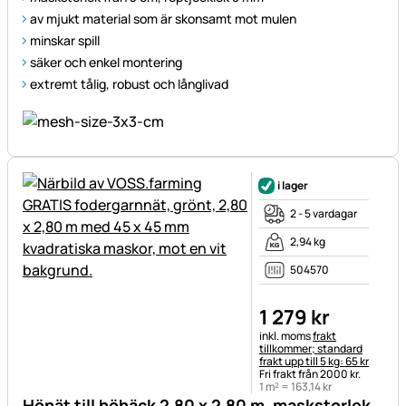
av mjukt material som är skonsamt mot mulen
minskar spill
säker och enkel montering
extremt tålig, robust och långlivad
i lager
2 - 5 vardagar
2,94 kg
504570
1 279
kr
Skatteinformation:
inkl. moms
frakt
tillkommer; standard
frakt upp till 5 kg: 65 kr
Fri frakt från 2000 kr.
1 m² =
163
,
14
kr
Hönät till höhäck 2,80 x 2,80 m, maskstorlek