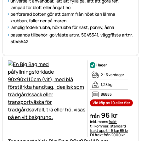
universellt användbar, lätt att fylla på, lätt att göra ren,
lämpad för blött eller ångat hö
perforerad botten gör att damm från höet kan lämna
krubban, faller ner på maren
lämplig foderkrubba, hökrubba för häst, ponny, åsna
passande tillbehör: golvfäste artnr. 5045541, väggfäste artnr.
5045542
i lager
2 - 5 vardagar
1,28 kg
86885
Vid köp av 10 eller fler
96
kr
från
Skatteinformation:
inkl. moms
frakt
tillkommer; standard
frakt upp till 5 kg: 65 kr
Fri frakt från 2000 kr.