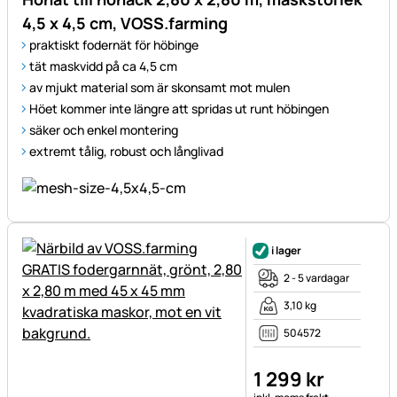
4,5 x 4,5 cm, VOSS.farming
praktiskt fodernät för höbinge
tät maskvidd på ca 4,5 cm
av mjukt material som är skonsamt mot mulen
Höet kommer inte längre att spridas ut runt höbingen
säker och enkel montering
extremt tålig, robust och långlivad
i lager
2 - 5 vardagar
3,10 kg
504572
1 299
kr
Skatteinformation: