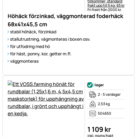
tillkommer; standard
frakt upp till 5 kg: 65 kr
Fri frakt från 2000 kr.
Höhäck förzinkad, väggmonterad foderhäck
68x41x45,5 cm
stabil höhäck, förzinkad
stallutrustning, vägmonteras i boxen osv.
för utfodring med hö
för häst, ponny, kor, getter m.fl.
väggmonteras
i lager
2 - 5 vardagar
2,53 kg
504650
1 109
kr
Skatteinformation:
inkl. moms
frakt