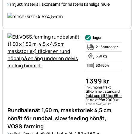
i mjukt material, skonsamt för hästens känsliga mule
i lager
2 - 5 vardagar
3,91 kg
504604
1 399
kr
Skatteinformation:
inkl. moms
frakt
tillkommer; standard
frakt upp till 5 kg: 65 kr
Fri frakt från 2000 kr.
1 m² =
546
,
48
kr
Rundbalsnät 1,60 m, maskstorlek 4,5 cm,
hönät för rundbal, slow feeding hönät,
VOSS.farming
grönt, långlivat hönät till bal, mått 1,60 x 1,60m