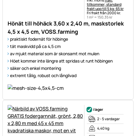
inkl. moms
frakt
tillkommer; standard
frakt upp till 5 kg: 65 kr
Fri frakt från 2000 kr.
1 m² =
150
,
35
kr
Hönät till höhäck 3,60 x 2,40 m, maskstorlek
4,5 x 4,5 cm, VOSS.farming
praktiskt fodernät för höbinge
tät maskvidd på ca 4,5 cm
av mjukt material som är skonsamt mot mulen
Höet kommer inte längre att spridas ut runt höbingen
säker och enkel montering
extremt tålig, robust och långlivad
i lager
2 - 5 vardagar
4,40 kg