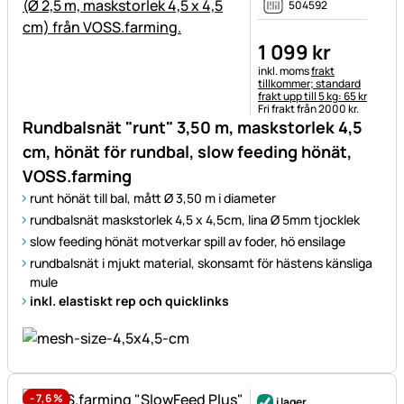
504592
1 099
kr
Skatteinformation:
inkl. moms
frakt
tillkommer; standard
frakt upp till 5 kg: 65 kr
Fri frakt från 2000 kr.
Rundbalsnät "runt" 3,50 m, maskstorlek 4,5
cm, hönät för rundbal, slow feeding hönät,
VOSS.farming
runt hönät till bal, mått Ø 3,50 m i diameter
rundbalsnät maskstorlek 4,5 x 4,5cm, lina Ø 5mm tjocklek
slow feeding hönät motverkar spill av foder, hö ensilage
rundbalsnät i mjukt material, skonsamt för hästens känsliga
mule
inkl. elastiskt rep och quicklinks
-
7,6
%
i lager