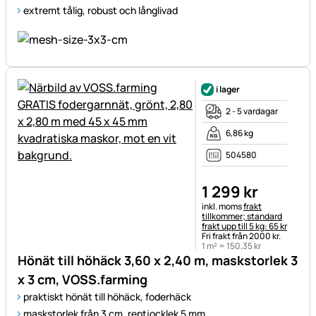
extremt tålig, robust och långlivad
i lager
2 - 5 vardagar
6,86 kg
504580
1 299
kr
Skatteinformation:
inkl. moms
frakt
tillkommer; standard
frakt upp till 5 kg: 65 kr
Fri frakt från 2000 kr.
1 m² =
150
,
35
kr
Hönät till höhäck 3,60 x 2,40 m, maskstorlek 3
x 3 cm, VOSS.farming
praktiskt hönät till höhäck, foderhäck
maskstorlek från 3 cm, reptjocklek 5 mm