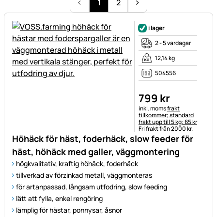
1
2
i lager
2 - 5 vardagar
12,14 kg
504556
799
kr
Skatteinformation:
inkl. moms
frakt
tillkommer; standard
frakt upp till 5 kg: 65 kr
Fri frakt från 2000 kr.
Höhäck för häst, foderhäck, slow feeder för
häst, höhäck med galler, väggmontering
högkvalitativ, kraftig höhäck, foderhäck
tillverkad av förzinkad metall, väggmonteras
för artanpassad, långsam utfodring, slow feeding
lätt att fylla, enkel rengöring
lämplig för hästar, ponnysar, åsnor