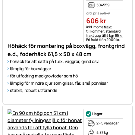
504559
ord. pris
639
kr
606
kr
Skatteinformation:
inkl. moms
frakt
tillkommer; standard
frakt upp till 5 kg: 65 kr
Fri frakt från 2000 kr.
Höhäck för montering på boxvägg, frontgrind
e.d., foderhäck 61,5 x 50 x 48 cm
höhäck för att sätta på t.ex. väggrör, grind osv.
lämplig för boxväggar
för utfodring med grovfoder som hö
lämplig för mindre djur som grisar, får, små ponnisar
stabilt, robust utförande
i lager
2 - 5 vardagar
5,87 kg