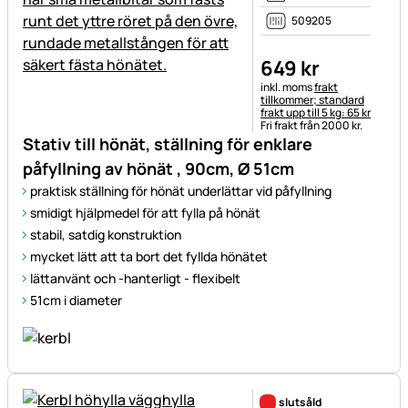
509205
649
kr
Skatteinformation:
inkl. moms
frakt
tillkommer; standard
frakt upp till 5 kg: 65 kr
Fri frakt från 2000 kr.
Stativ till hönät, ställning för enklare
påfyllning av hönät , 90cm, Ø 51cm
praktisk ställning för hönät underlättar vid påfyllning
smidigt hjälpmedel för att fylla på hönät
stabil, satdig konstruktion
mycket lätt att ta bort det fyllda hönätet
lättanvänt och -hanterligt - flexibelt
51cm i diameter
slutsåld