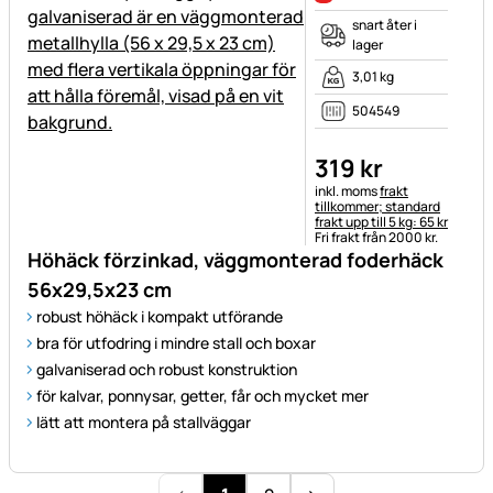
snart åter i
lager
3,01 kg
504549
319
kr
Skatteinformation:
inkl. moms
frakt
tillkommer; standard
frakt upp till 5 kg: 65 kr
Fri frakt från 2000 kr.
Höhäck förzinkad, väggmonterad foderhäck
56x29,5x23 cm
robust höhäck i kompakt utförande
bra för utfodring i mindre stall och boxar
galvaniserad och robust konstruktion
för kalvar, ponnysar, getter, får och mycket mer
lätt att montera på stallväggar