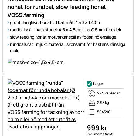
hönät för rundbal, slow feeding hönät,
VOSS.farming
grönt, långlivat hönät till bal, mått 1,40 x 1,40m
rundbalsnät maskstorlek 4,5 x 4,5cm, lina Ø 5mm tjocklek
slow feeding hönät motverkar spill av foder, hö ensilage
rundbalsnät i mjukt material, skonsamt för hästens känsliga
mule
i lager
2 - 5 vardagar
2,98 kg
504590
999
kr
Skatteinformation:
inkl. moms
frakt