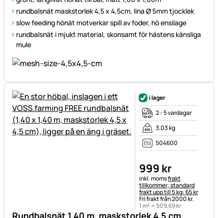
rundbalsnät maskstorlek 4,5 x 4,5cm, lina Ø 5mm tjocklek
slow feeding hönät motverkar spill av foder, hö ensilage
rundbalsnät i mjukt material, skonsamt för hästens känsliga
mule
i lager
2 - 5 vardagar
3,03 kg
504600
999
kr
Skatteinformation:
inkl. moms
frakt
tillkommer; standard
frakt upp till 5 kg: 65 kr
Fri frakt från 2000 kr.
1 m² =
509
,
69
kr
Rundbalsnät 1,40 m, maskstorlek 4,5 cm,