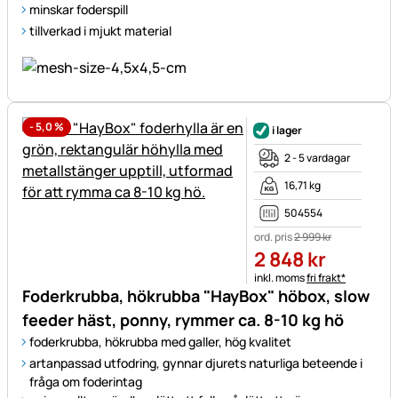
minskar foderspill
tillverkad i mjukt material
-
5,0
%
i lager
2 - 5 vardagar
16,71 kg
504554
ord. pris
2 999
kr
2 848
kr
Skatteinformation:
inkl. moms
fri frakt*
Foderkrubba, hökrubba "HayBox" höbox, slow
feeder häst, ponny, rymmer ca. 8-10 kg hö
foderkrubba, hökrubba med galler, hög kvalitet
artanpassad utfodring, gynnar djurets naturliga beteende i
fråga om foderintag