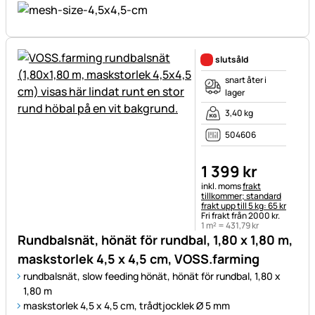
slutsåld
snart åter i
lager
3,40 kg
504606
1 399
kr
Skatteinformation:
inkl. moms
frakt
tillkommer; standard
frakt upp till 5 kg: 65 kr
Fri frakt från 2000 kr.
1 m² =
431
,
79
kr
Rundbalsnät, hönät för rundbal, 1,80 x 1,80 m,
maskstorlek 4,5 x 4,5 cm, VOSS.farming
rundbalsnät, slow feeding hönät, hönät för rundbal, 1,80 x
1,80 m
maskstorlek 4,5 x 4,5 cm, trådtjocklek Ø 5 mm