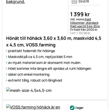
504578
1 399
kr
Skatteinformation:
inkl. moms
frakt
tillkommer; standard
frakt upp till 5 kg: 65 kr
Fri frakt från 2000 kr.
1 m² =
107
,
95
kr
Hönät till höhäck 3,60 x 3,60 m, maskvidd 4,5
x 4,5 cm, VOSS.farming
praktiskt fodernät för höbinge
Maskvidd på ca 4,5 cm, reptjocklek 5 mm
av mjukt material som är skonsamt mot mulen
Höet kommer inte längre att spridas ut runt höbingen
säker och enkel montering
extremt tålig, robust och långlivad
i lager