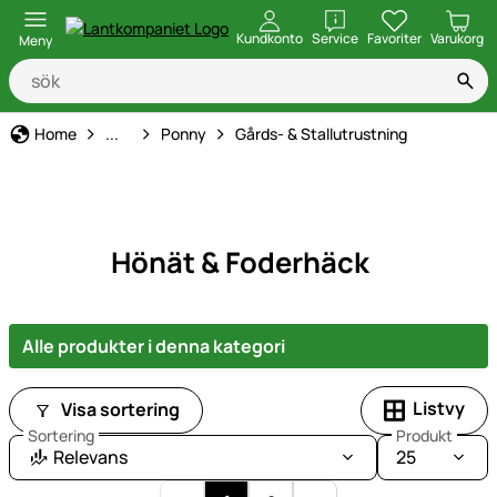
öppna
Kundkonto
Service
Favoriter
Varukorg
Meny
Djurart
Home
...
Ponny
Gårds- & Stallutrustning
Hönät & Foderhäck
Alle produkter i denna kategori
Listvy
Visa sortering
Sortering
Produkt
Relevans
25