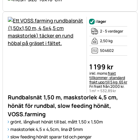
i lager
2 - 5 vardagar
2,50 kg
504602
1 199
kr
Skatteinformation:
inkl. moms
frakt
tillkommer; standard
frakt upp till 5 kg: 65 kr
Fri frakt från 2000 kr.
1 m² =
532
,
89
kr
Rundbalsnät 1,50 m, maskstorlek 4,5 cm,
hönät för rundbal, slow feeding hönät,
VOSS.farming
grönt, långlivat hönät till bal, mått 1,50 x 1,50m
maskstorlek 4,5 x 4,5cm, lina Ø 5mm
slow feeding hönät sparar tid och pengar