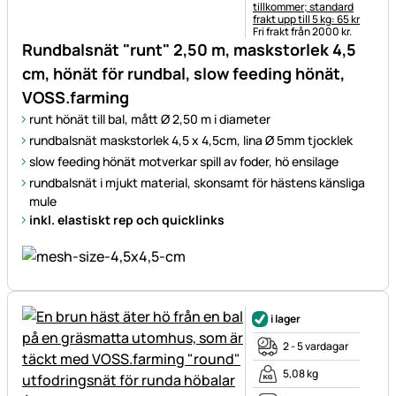
tillkommer; standard
frakt upp till 5 kg: 65 kr
Fri frakt från 2000 kr.
Rundbalsnät "runt" 2,50 m, maskstorlek 4,5
cm, hönät för rundbal, slow feeding hönät,
VOSS.farming
runt hönät till bal, mått Ø 2,50 m i diameter
rundbalsnät maskstorlek 4,5 x 4,5cm, lina Ø 5mm tjocklek
slow feeding hönät motverkar spill av foder, hö ensilage
rundbalsnät i mjukt material, skonsamt för hästens känsliga
mule
inkl. elastiskt rep och quicklinks
i lager
2 - 5 vardagar
5,08 kg