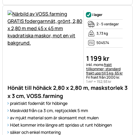
i lager
2 - 5 vardagar
3,73 kg
504574
1 199
kr
Skatteinformation:
inkl. moms
frakt
tillkommer; standard
frakt upp till 5 kg: 65 kr
Fri frakt från 2000 kr.
1 m² =
152
,
93
kr
Hönät till höhäck 2,80 x 2,80 m, maskstorlek 3
x 3 cm, VOSS.farming
praktiskt fodernät för höbinge
Maskvidd från ca 3 cm, reptjocklek 5 mm
av mjukt material som är skonsamt mot mulen
Höet kommer inte längre att spridas ut runt höbingen
säker och enkel montering