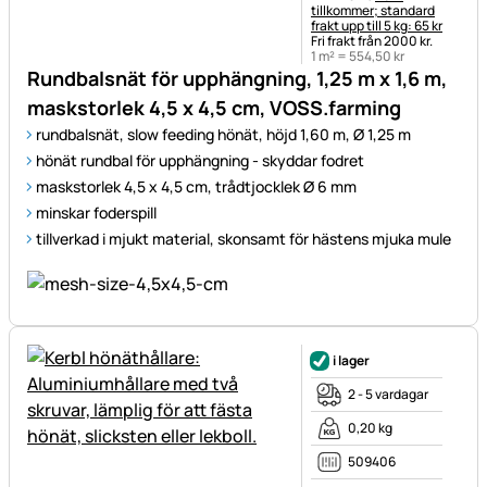
tillkommer; standard
frakt upp till 5 kg: 65 kr
Fri frakt från 2000 kr.
1 m² =
554
,
50
kr
Rundbalsnät för upphängning, 1,25 m x 1,6 m,
maskstorlek 4,5 x 4,5 cm, VOSS.farming
rundbalsnät, slow feeding hönät, höjd 1,60 m, Ø 1,25 m
hönät rundbal för upphängning - skyddar fodret
maskstorlek 4,5 x 4,5 cm, trådtjocklek Ø 6 mm
minskar foderspill
tillverkad i mjukt material, skonsamt för hästens mjuka mule
i lager
2 - 5 vardagar
0,20 kg
509406