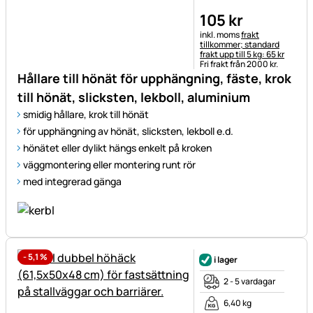
105
kr
Skatteinformation:
inkl. moms
frakt
tillkommer; standard
frakt upp till 5 kg: 65 kr
Fri frakt från 2000 kr.
Hållare till hönät för upphängning, fäste, krok
till hönät, slicksten, lekboll, aluminium
smidig hållare, krok till hönät
för upphängning av hönät, slicksten, lekboll e.d.
hönätet eller dylikt hängs enkelt på kroken
väggmontering eller montering runt rör
med integrerad gänga
-
5,1
%
i lager
2 - 5 vardagar
6,40 kg