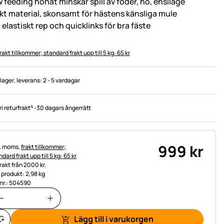
w feeding hönät minskar spill av foder, hö, ensilage
kt material, skonsamt för hästens känsliga mule
. elastiskt rep och quicklinks för bra fäste
rakt tillkommer; standard frakt upp till 5 kg: 65 kr
 lager
, leverans:
2 - 5 vardagar
4
ri returfrakt
-
30 dagars ångerrätt
999
kr
tteinformation:
l. moms,
frakt tillkommer;
dard frakt upp till 5 kg: 65 kr
frakt från 2000 kr.
t produkt: 2,98 kg
.nr.: 504590
Lägg till i varukorgen