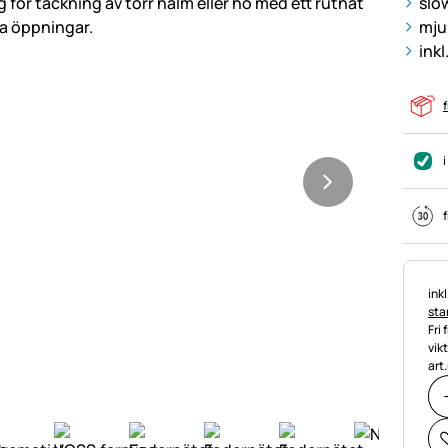
slo
mju
inkl
f
i
f
Ska
ink
stan
Fri 
vik
art