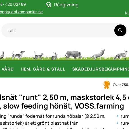
8- 420 027 89
Rådgivning
hop@lantkompaniet.se
K
& VÅRD
HEM, GÅRD & STALL
SKADEDJURSBEKÄMPNIN
Över
750
snät "runt" 2,50 m, maskstorlek 4,5 
, slow feeding hönät, VOSS.farming
i
run
run