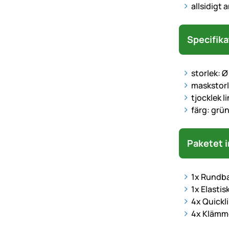
allsidigt
Specifika
storlek: Ø
maskstorl
tjocklek 
färg: grü
Paketet i
1x
Rundbal
1x Elastis
4x Quickl
4x Klämm