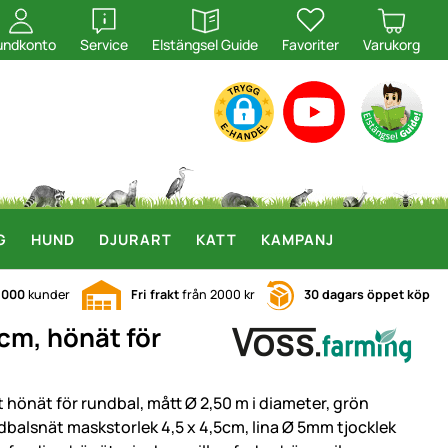
öppna
öppna
undkonto
Service
Elstängsel Guide
Favoriter
Varukorg
G
HUND
DJURART
KATT
KAMPANJ
.000
kunder
Fri frakt
från 2000 kr
30 dagars öppet köp
cm, hönät för
t hönät för rundbal, mått Ø 2,50 m i diameter, grön
dbalsnät maskstorlek 4,5 x 4,5cm, lina Ø 5mm tjocklek