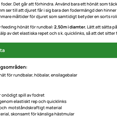
foder. Det går att förhindra. Använd bara ett hönät som täck
 ser till att djuret får i sig bara den fodermängd den hinn
are måltider för djuret som samtidigt betyder en sorts rolig
w feeding hönät för rundbal
: 2,50m i diamter.
Lätt att sätta 
lp av det elastiska repet och s k. quicklinks, så att det sitter 
ta
ngsområden:
ät för rundbalar, höbalar, ensilagebalar
 onödigt spill av fodret
 genom elastiskt rep och quicklinks
t och motståndskraftigt material
erial, skonsamt för känsliga hästmular