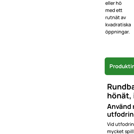
Produkti
Rundbal
hönät, 
Använd r
utfodrin
Vid utfodrin
mycket spill