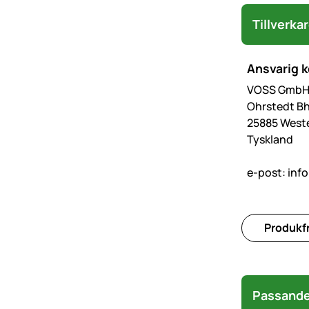
Tillverka
Ansvarig 
VOSS GmbH 
Ohrstedt Bh
25885 West
Tyskland
e-post:
inf
Produkfr
Passande 