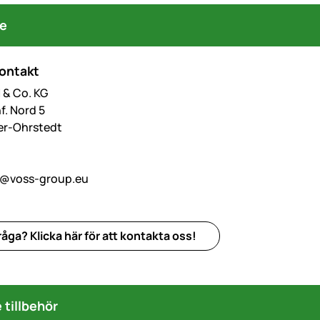
re
kontakt
& Co. KG
f. Nord 5
er-Ohrstedt
o@voss-group.eu
åga? Klicka här för att kontakta oss!
tillbehör