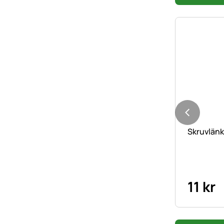
Skruvlänk
11
kr