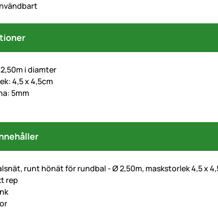
 användbart
tioner
 2,50m i diamter
ek: 4,5 x 4,5cm
lina: 5mm
n
nnehåller
snät, runt hönät för rundbal - Ø 2,50m, maskstorlek 4,5 x 4
kt rep
ink
or