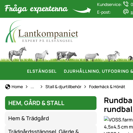
Kundservice:
0
E-post:
s
ELSTÄNGSEL
DJURHÅLLNING, UTFODRING 
Hem, gård & stall
Home
...
Stall & djurtillbehör
Foderhäck & Hönät
Rundbal
HEM, GÅRD & STALL
rundbal
Hem & Trädgård
Produktgaler
Trädgårdsstängsel, Gärde &