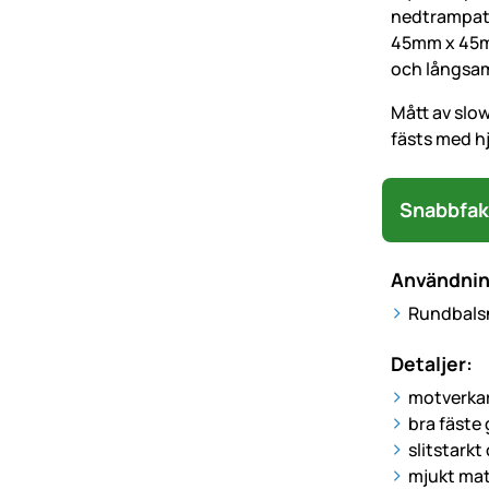
nedtrampat 
45mm x 45mm
och långsamm
Mått av slo
fästs med hjä
Snabbfak
Användni
Rundbalsn
Detaljer:
motverkar
bra fäste
slitstark
mjukt mat