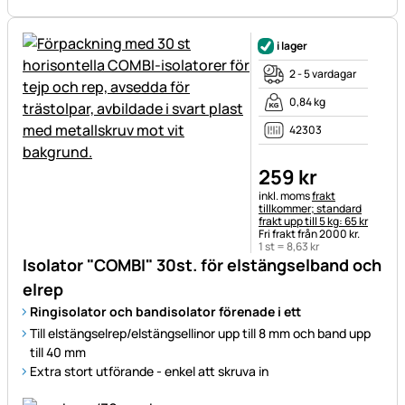
i lager
2 - 5 vardagar
0,84 kg
42303
259
kr
Skatteinformation:
inkl. moms
frakt
tillkommer; standard
frakt upp till 5 kg: 65 kr
Fri frakt från 2000 kr.
1 st =
8
,
63
kr
Isolator "COMBI" 30st. för elstängselband och
elrep
Ringisolator och bandisolator förenade i ett
Till elstängselrep/elstängsellinor upp till 8 mm och band upp
till 40 mm
Extra stort utförande - enkel att skruva in