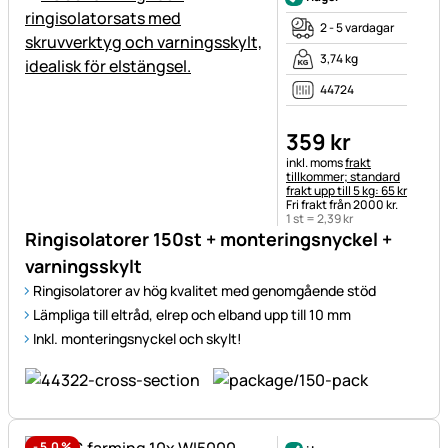
2 - 5 vardagar
3,74 kg
44724
359
kr
Skatteinformation:
inkl. moms
frakt
tillkommer; standard
frakt upp till 5 kg: 65 kr
Fri frakt från 2000 kr.
1 st =
2
,
39
kr
Ringisolatorer 150st + monteringsnyckel +
varningsskylt
Ringisolatorer av hög kvalitet med genomgående stöd
Lämpliga till eltråd, elrep och elband upp till 10 mm
Inkl. monteringsnyckel och skylt!
-
5,0
%