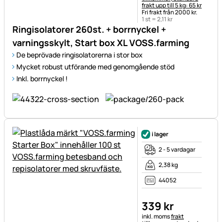
frakt upp till 5 kg: 65 kr
Fri frakt från 2000 kr.
1 st =
2
,
11
kr
Ringisolatorer 260st. + borrnyckel +
varningsskylt, Start box XL VOSS.farming
De beprövade ringisolatorerna i stor box
Mycket robust utförande med genomgående stöd
Inkl. borrnyckel !
i lager
2 - 5 vardagar
2,38 kg
44052
339
kr
Skatteinformation:
inkl. moms
frakt