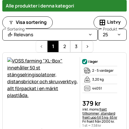
Alle produkter i denna kategori
Listvy
Visa sortering
Sortering
Produkt
Relevans
25
1
2
3
i lager
2 - 5 vardagar
3,20 kg
44051
379
kr
Skatteinformation:
inkl. moms
frakt
tillkommer; standard
frakt upp till 5 kg: 65 kr
Fri frakt från 2000 kr.
1 st =
7
,
58
kr