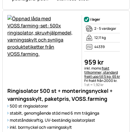
i lager
2 - 5 vardagar
12,11 kg
44339
959
kr
Skatteinformation:
inkl. moms
frakt
tillkommer; standard
frakt upp till 5 kg: 65 kr
Fri frakt från 2000 kr.
1 st =
1
,
92
kr
Ringisolator 500 st + monteringsnyckel +
varningsskylt, paketpris, VOSS.farming
500 st ringisolatorer
stabilt, genomgående stöd med 6 mm trägänga
motståndskraftig, UV-beständig isolatorplast
inkl. borrnyckel och varningsskylt