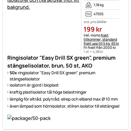
1,18 kg
47555
ord. pris
249
kr
199
kr
Skatteinformation:
inkl. moms
frakt
tillkommer; standard
frakt upp till 5 kg: 65 kr
Fri frakt från 2000 kr.
1 st =
4
,
98
kr
Ringisolator "Easy Drill SX green", premium
stängselisolator, brun, 50 st, AKO
50x
ringisolator "Easy Drill SX green" premium
stängselisolator
isolatorn är gjord i bioplast
kraftig plastisolator tål höga belastningar
lämplig för eltråd, polytråd, elrep och elband max Ø 10 mm
även lämpad som hörnisolator, stilren isolator till elstängsel