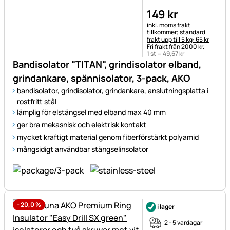
149
kr
Skatteinformation:
inkl. moms
frakt
tillkommer; standard
frakt upp till 5 kg: 65 kr
Fri frakt från 2000 kr.
1 st =
49
,
67
kr
Bandisolator "TITAN", grindisolator elband,
grindankare, spännisolator, 3-pack, AKO
bandisolator, grindisolator, grindankare, anslutningsplatta i
rostfritt stål
lämplig för elstängsel med elband max 40 mm
ger bra mekasnisk och elektrisk kontakt
mycket kraftigt material genom fiberförstärkt polyamid
mångsidigt användbar stängselinsolator
-
20,0
%
i lager
2 - 5 vardagar