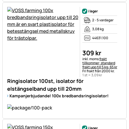
i lager
2 - 5 vardagar
3,08 kg
44631.100
309
kr
Skatteinformation:
inkl. moms
frakt
tillkommer; standard
frakt upp till 5 kg: 65 kr
Fri frakt från 2000 kr.
1 st =
3
,
09
kr
Ringisolator 100st, isolator för
elstängselband upp till 20mm
Kampanjerbjudande! 100x bredbandsringisolator!
i lager