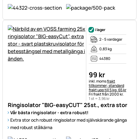
i lager
2 - 5 vardagar
0,83 kg
44380
99
kr
Skatteinformation:
inkl. moms
frakt
tillkommer; standard
frakt upp till 5 kg: 65 kr
Fri frakt från 2000 kr.
1 st =
3
,
96
kr
Ringisolator "BIG-easyCUT" 25st., extra stor
Vår bästa ringisolator - extra robust!
Extra stor och robust ringisolator med självskärande gänga
med robust stålkärna