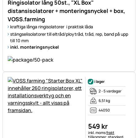
Ringisolator lång 50st., "XL Box"
distansisolatorer + monteringsnyckel + box,
VOSS.farming
kraftiga långa ringisolatorer i praktisk låda
stängselisolatorer till eltråd/ploytråd, tråd, rep, band på upp
till 10 mm
inkl. monteringsnyckel
i lager
2 - 5 vardagar
6,51 kg
44050
549
kr
Skatteinformation:
inkl. moms
frakt
tillkommer; standard