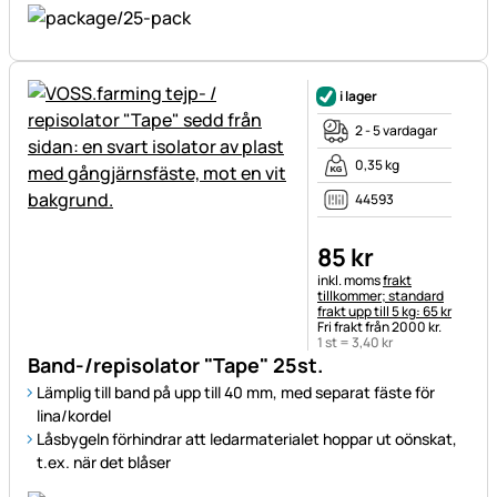
i lager
2 - 5 vardagar
0,35 kg
44593
85
kr
Skatteinformation:
inkl. moms
frakt
tillkommer; standard
frakt upp till 5 kg: 65 kr
Fri frakt från 2000 kr.
1 st =
3
,
40
kr
Band-/repisolator "Tape" 25st.
Lämplig till band på upp till 40 mm, med separat fäste för
lina/kordel
Låsbygeln förhindrar att ledarmaterialet hoppar ut oönskat,
t.ex. när det blåser