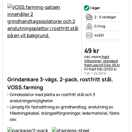
i lager
2 - 5 vardagar
0,14 kg
44261
49
kr
Skatteinformation:
inkl. moms
frakt
tillkommer; standard
frakt upp till 5 kg: 65 kr
Fri frakt från 2000 kr.
1 st =
24
,
50
kr
Grindankare 3-vägs, 2-pack, rostfritt stål,
VOSS.farming
Grindisolator med platta av rostfritt stål och 3
anslutningsmöjligheter
Lämplig för fastsättning av grindhandtag, anslutning av
tilledningskabel, stängselförgreningar, ledarmaterial, fäste
osv.