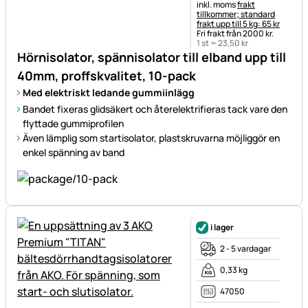
Skatteinformation:
inkl. moms
frakt
tillkommer; standard
frakt upp till 5 kg: 65 kr
Fri frakt från 2000 kr.
1 st =
23
,
50
kr
Hörnisolator, spännisolator till elband upp till
40mm, proffskvalitet, 10-pack
Med elektriskt ledande gummiinlägg
Bandet fixeras glidsäkert och återelektrifieras tack vare den
flyttade gummiprofilen
Även lämplig som startisolator, plastskruvarna möjliggör en
enkel spänning av band
i lager
2 - 5 vardagar
0,33 kg
47050