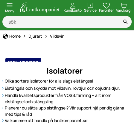
öppna
Kundkonto
Service
Favoriter
Varukorg
Meny
Home
Djurart
Vildsvin
ISOLATORER
Isolatorer
Olika sorters isolatorer för alla slags elstängsel
Elstängsla och skydda mot vildsvin, rovdjur och objudna djur.
Handla kvalitetsprodukter från VOSS.farming – allt inom
elstängsel och stängsling
Planerar du sätta upp elstängsel? Vår support hjälper dig gärna
med tips & råd
Välkommen att handla på lantkompaniet.se!