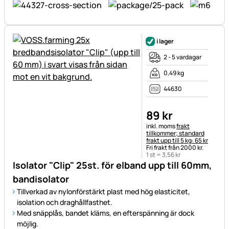
i lager
2 - 5 vardagar
0,49 kg
44630
89
kr
Skatteinformation:
inkl. moms
frakt
tillkommer; standard
frakt upp till 5 kg: 65 kr
Fri frakt från 2000 kr.
1 st =
3
,
56
kr
Isolator "Clip" 25st. för elband upp till 60mm,
bandisolator
Tillverkad av nylonförstärkt plast med hög elasticitet,
isolation och draghållfasthet.
Med snäpplås, bandet kläms, en efterspänning är dock
möjlig.