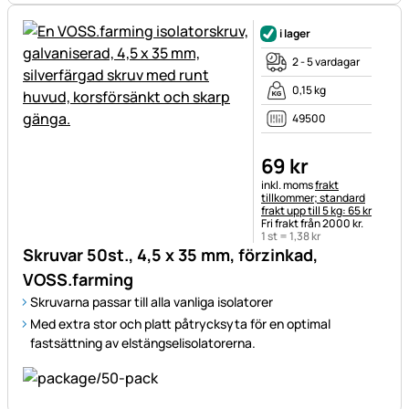
i lager
2 - 5 vardagar
0,15 kg
49500
69
kr
Skatteinformation:
inkl. moms
frakt
tillkommer; standard
frakt upp till 5 kg: 65 kr
Fri frakt från 2000 kr.
1 st =
1
,
38
kr
Skruvar 50st., 4,5 x 35 mm, förzinkad,
VOSS.farming
Skruvarna passar till alla vanliga isolatorer
Med extra stor och platt påtrycksyta för en optimal
fastsättning av elstängselisolatorerna.