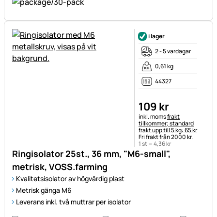
i lager
2 - 5 vardagar
0,61 kg
44327
109
kr
Skatteinformation:
inkl. moms
frakt
tillkommer; standard
frakt upp till 5 kg: 65 kr
Fri frakt från 2000 kr.
1 st =
4
,
36
kr
Ringisolator 25st., 36 mm, "M6-small",
metrisk, VOSS.farming
Kvalitetsisolator av högvärdig plast
Metrisk gänga M6
Leverans inkl. två muttrar per isolator