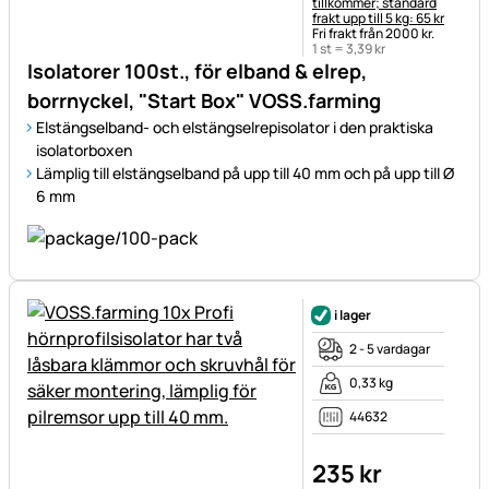
tillkommer; standard
frakt upp till 5 kg: 65 kr
Fri frakt från 2000 kr.
1 st =
3
,
39
kr
Isolatorer 100st., för elband & elrep,
borrnyckel, "Start Box" VOSS.farming
Elstängselband- och elstängselrepisolator i den praktiska
isolatorboxen
Lämplig till elstängselband på upp till 40 mm och på upp till Ø
6 mm
i lager
2 - 5 vardagar
0,33 kg
44632
235
kr