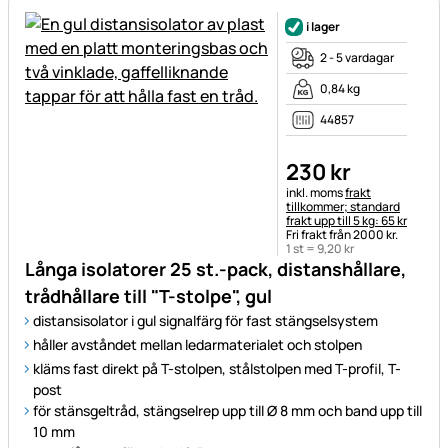
i lager
2 - 5 vardagar
0,84 kg
44857
230
kr
Skatteinformation:
inkl. moms
frakt
tillkommer; standard
frakt upp till 5 kg: 65 kr
Fri frakt från 2000 kr.
1 st =
9
,
20
kr
Långa isolatorer 25 st.-pack, distanshållare,
trådhållare till "T-stolpe", gul
distansisolator i gul signalfärg för fast stängselsystem
håller avståndet mellan ledarmaterialet och stolpen
kläms fast direkt på T-stolpen, stålstolpen med T-profil, T-
post
för stänsgeltråd, stängselrep upp till Ø 8 mm och band upp till
10 mm