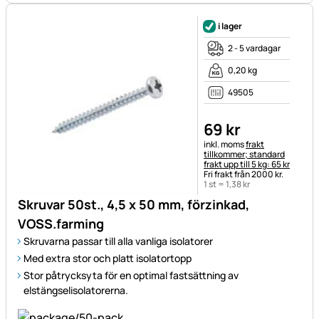
i lager
2 - 5 vardagar
0,20 kg
49505
69
kr
Skatteinformation:
inkl. moms
frakt
tillkommer; standard
frakt upp till 5 kg: 65 kr
Fri frakt från 2000 kr.
1 st =
1
,
38
kr
Skruvar 50st., 4,5 x 50 mm, förzinkad,
VOSS.farming
Skruvarna passar till alla vanliga isolatorer
Med extra stor och platt isolatortopp
Stor påtrycksyta för en optimal fastsättning av
elstängselisolatorerna.