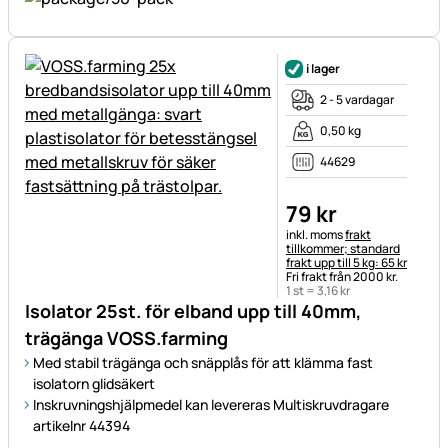
i lager
2 - 5 vardagar
0,50 kg
44629
79
kr
Skatteinformation:
inkl. moms
frakt
tillkommer; standard
frakt upp till 5 kg: 65 kr
Fri frakt från 2000 kr.
1 st =
3
,
16
kr
Isolator 25st. för elband upp till 40mm,
trägänga VOSS.farming
Med stabil trägänga och snäpplås för att klämma fast
isolatorn glidsäkert
Inskruvningshjälpmedel kan levereras Multiskruvdragare
artikelnr 44394