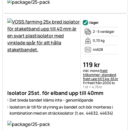
i lager
2 - 5 vardagar
0,70 kg
44628
119
kr
Skatteinformation:
inkl. moms
frakt
tillkommer; standard
frakt upp till 5 kg: 65 kr
Fri frakt från 2000 kr.
1 st =
4
,
76
kr
Isolator 25st. för elband upp till 40mm
Det breda bandet kläms inte - genomlöpande
Isolatorn är till för styrning av bandet och bör monteras i
kombination med en sträckisolator (t.ex. 44632, 44634)