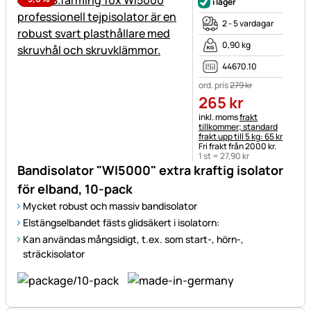
i lager
2 - 5 vardagar
0,90 kg
44670.10
ord. pris
279
kr
265
kr
Skatteinformation:
inkl. moms
frakt
tillkommer; standard
frakt upp till 5 kg: 65 kr
Fri frakt från 2000 kr.
1 st =
27
,
90
kr
Bandisolator "WI5000" extra kraftig isolator
för elband, 10-pack
Mycket robust och massiv bandisolator
Elstängselbandet fästs glidsäkert i isolatorn:
Kan användas mångsidigt, t.ex. som start-, hörn-,
sträckisolator