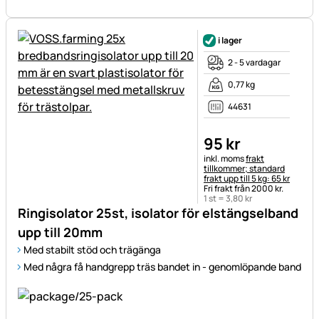
i lager
2 - 5 vardagar
0,77 kg
44631
95
kr
Skatteinformation:
inkl. moms
frakt
tillkommer; standard
frakt upp till 5 kg: 65 kr
Fri frakt från 2000 kr.
1 st =
3
,
80
kr
Ringisolator 25st, isolator för elstängselband
upp till 20mm
Med stabilt stöd och trägänga
Med några få handgrepp träs bandet in - genomlöpande band