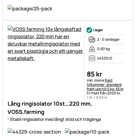
i lager
2 - 5 vardagar
0,60 kg
44329.10
85
kr
Skatteinformation:
inkl. moms
frakt
tillkommer; standard
frakt upp till 5 kg: 65 kr
Fri frakt från 2000 kr.
1 st =
8
,
50
kr
Lång ringisolator 10st., 220 mm,
VOSS.farming
Stabil ringisolator med långt stöd och trägänga