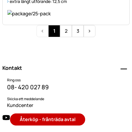
extra långt utförande: 12,5 cm
1
2
3
Sidfot
Kontakt
Ring oss
08- 420 027 89
Skicka ett meddelande
Kundcenter
Återköp - frånträda avtal