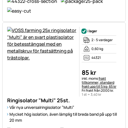
i lager
2 - 5 vardagar
0,60 kg
44321
85
kr
Skatteinformation:
inkl. moms
frakt
tillkommer; standard
frakt upp till 5 kg: 65 kr
Fri frakt från 2000 kr.
1 st =
3
,
40
kr
Ringisolator "Multi" 25st.
Vår nya universalringisolator ”Multi”
Mycket hög isolation, även lämplig till breda band på upp till
20 mm