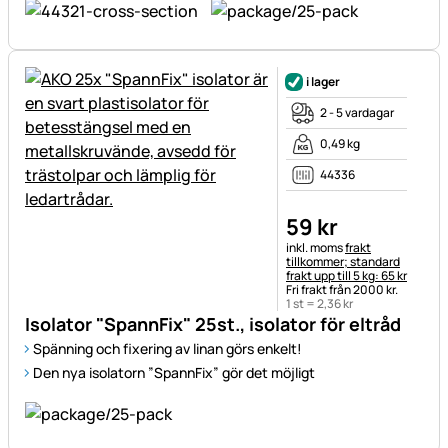
i lager
2 - 5 vardagar
0,49 kg
44336
59
kr
Skatteinformation:
inkl. moms
frakt
tillkommer; standard
frakt upp till 5 kg: 65 kr
Fri frakt från 2000 kr.
1 st =
2
,
36
kr
Isolator "SpannFix" 25st., isolator för eltråd
Spänning och fixering av linan görs enkelt!
Den nya isolatorn ”SpannFix” gör det möjligt