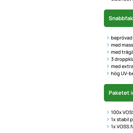
Snabbfak
beprövad 
med massi
med trägä
3 droppkla
med extra
hög UV-b
Paketet i
100x VOSS
1x stabil
1x VOSS.f