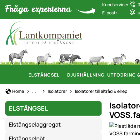
Kundservice:
0
E-post:
s
ELSTÄNGSEL
DJURHÅLLNING, UTFODRING 
Elstängsel
Home
...
Isolatorer
Isolatorer till eltråd & elrep
Isolator
ELSTÄNGSEL
VOSS.f
Elstängselaggregat
Produktgaler
Elstängselnät