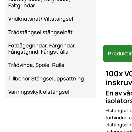
Fältgrindar
Vridknutsnät/ Viltstängsel
Trådstängsel stängselnät
Fotbågegrindar, Fårgrindar,
Fångstgrind, Fångstfålla
Produkti
Trådvinda, Spole, Rulle
100x VO
Tillbehör Stängseluppsättning
inskruv
Varningsskylt elstängsel
En av vå
isolator
Elstängselb
förhindrar a
elstängselin
ledarmateria