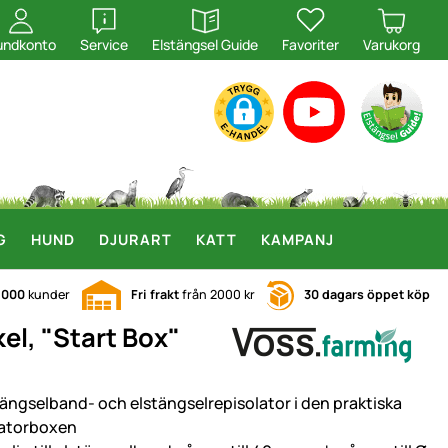
öppna
öppna
undkonto
Service
Elstängsel Guide
Favoriter
Varukorg
G
HUND
DJURART
KATT
KAMPANJ
.000
kunder
Fri frakt
från 2000 kr
30 dagars öppet köp
kel, "Start Box"
tängselband- och elstängselrepisolator i den praktiska
latorboxen