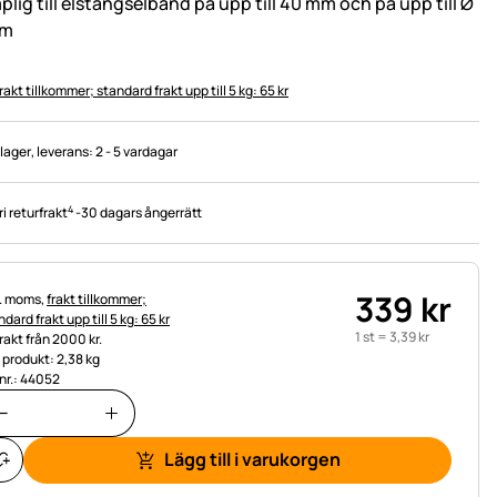
lig till elstängselband på upp till 40 mm och på upp till Ø
mm
rakt tillkommer; standard frakt upp till 5 kg: 65 kr
 lager
, leverans:
2 - 5 vardagar
4
ri returfrakt
-
30 dagars ångerrätt
339
kr
tteinformation:
l. moms,
frakt tillkommer;
dard frakt upp till 5 kg: 65 kr
1 st =
3
,
39
kr
frakt från 2000 kr.
t produkt: 2,38 kg
.nr.: 44052
Lägg till i varukorgen