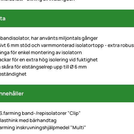
ta
bandisolator, har använts miljontals gånger
vt 6 mm stöd och varmmonterad isolatortopp - extra robus
nga för enkel montering av isolatorn
ckar för en extra hög isolering vid fuktighet
 skåra för elstängselrep upp till Ø 6 mm
eständighet
nnehåller
.farming band-/repisolatorer "Clip"
 plasthink med bärhandtag
arming inskruvningshjälpmedel "Multi"