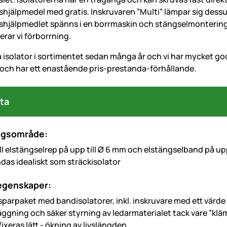
hjälpmedel med gratis. Inskruvaren ”Multi” lämpar sig dessuto
shjälpmedlet spänns i en borrmaskin och stängselmontering
ar vi förborrning.
a isolator i sortimentet sedan många år och vi har mycket go
och har ett enastående pris-prestanda-förhållande.
ta
ngsområde:
ll elstängselrep på upp till Ø 6 mm och elstängselband på up
das idealiskt som sträckisolator
 egenskaper:
 sparpaket med bandisolatorer, inkl. inskruvare med ett värde
äggning och säker styrning av ledarmaterialet tack vare ”klä
ixeras lätt - ökning av livslängden