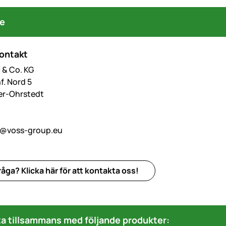
re
kontakt
& Co. KG
f. Nord 5
er-Ohrstedt
o@voss-group.eu
åga? Klicka här för att kontakta oss!
a tillsammans med följande produkter: