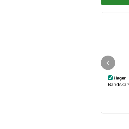
i lager
Bandskarv