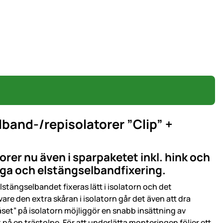
band-/repisolatorer ”Clip” +
rer nu även i sparpaketet inkl. hink och
nga och elstängselbandfixering.
tängselbandet fixeras lätt i isolatorn och det
are den extra skåran i isolatorn går det även att dra
låset” på isolatorn möjliggör en snabb insättning av
 på en trästolpe. För att underlätta monteringen följer ett