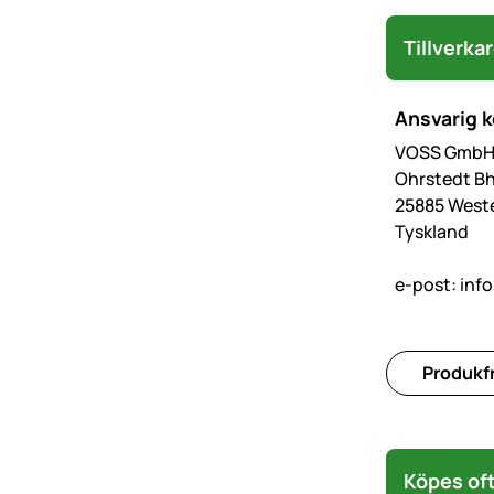
Tillverka
Ansvarig 
VOSS GmbH 
Ohrstedt Bh
25885 West
Tyskland
e-post:
inf
Produkfr
Köpes oft