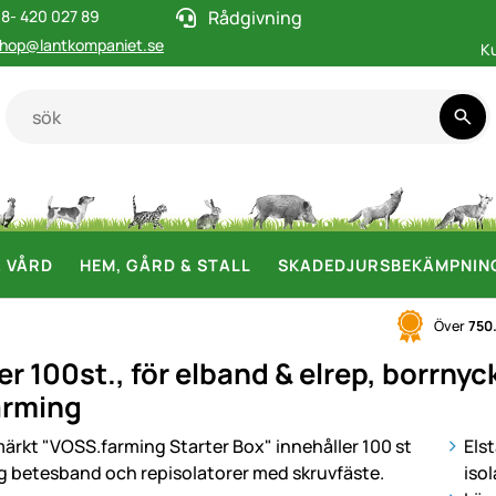
8- 420 027 89
Rådgivning
hop@lantkompaniet.se
K
& VÅRD
HEM, GÅRD & STALL
SKADEDJURSBEKÄMPNIN
Över
750
er 100st., för elband & elrep, borrnyc
arming
i
Els
iso