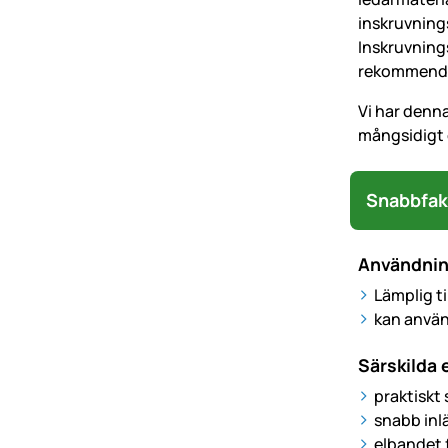
inskruvnings
Inskruvning
rekommender
Vi har denn
mångsidigt 
Snabbfak
Användni
Lämplig ti
kan använ
Särskilda
praktiskt
snabb inl
elbandet f