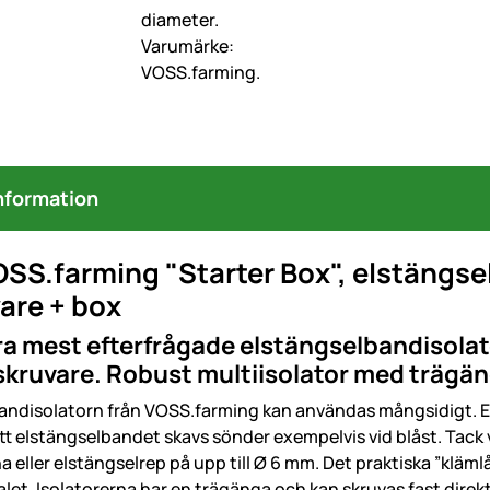
nformation
SS.farming "Starter Box", elstängsel
are + box
ra mest efterfrågade elstängselbandisolato
skruvare. Robust multiisolator med trägä
andisolatorn från VOSS.farming kan användas mångsidigt. Els
tt elstängselbandet skavs sönder exempelvis vid blåst. Tack v
a eller elstängselrep på upp till Ø 6 mm. Det praktiska ”kläm
let. Isolatorerna har en trägänga och kan skruvas fast direkt