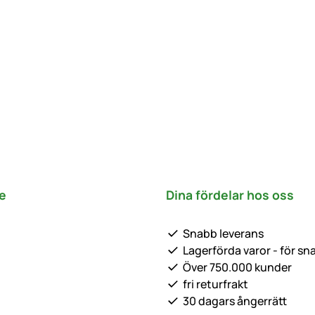
e
Dina fördelar hos oss
Snabb leverans
Lagerförda varor - för sn
Över 750.000 kunder
fri returfrakt
30 dagars ångerrätt