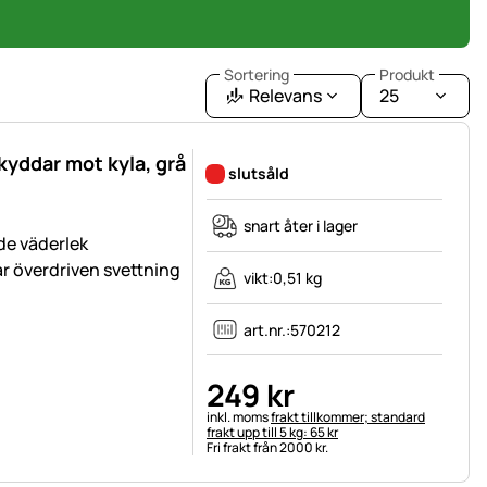
Sortering
Produkt
Relevans
25
kyddar mot kyla, grå
slutsåld
snart åter i lager
de väderlek
r överdriven svettning
vikt:
0,51 kg
art.nr.:
570212
249
kr
Skatteinformation:
inkl. moms
frakt tillkommer; standard
frakt upp till 5 kg: 65 kr
Fri frakt från 2000 kr.