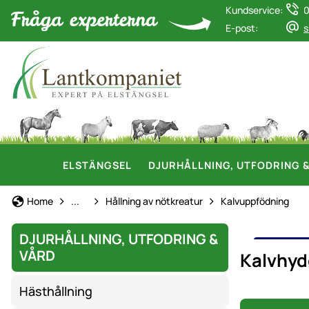
Kundservice:
0
E-post:
s
ELSTÄNGSEL
DJURHÅLLNING, UTFODRING 
Djurhållning, Utfodring & Vård
Home
...
Hållning av nötkreatur
Kalvuppfödning
DJURHÅLLNING, UTFODRING &
KALV
VÅRD
Kalvhyd
Hästhållning