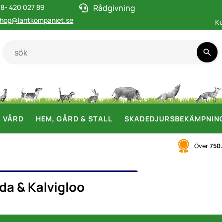
8- 420 027 89
Rådgivning
hop@lantkompaniet.se
K
& VÅRD
HEM, GÅRD & STALL
SKADEDJURSBEKÄMPNIN
Över
750
HYDDA & KALVIGLOO
da & Kalvigloo