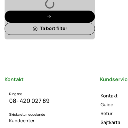
Laddar
Ta bort filter
Sidfot
Kontakt
Kundservic
Ring oss
Kontakt
08- 420 027 89
Guide
Retur
Skicka ett meddelande
Kundcenter
Sajtkarta