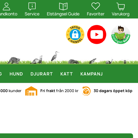
öppna
öppna
undkonto
Service
Elstängsel Guide
Favoriter
Varukorg
G
HUND
DJURART
KATT
KAMPANJ
.000
kunder
Fri frakt
från 2000 kr
30 dagars öppet köp