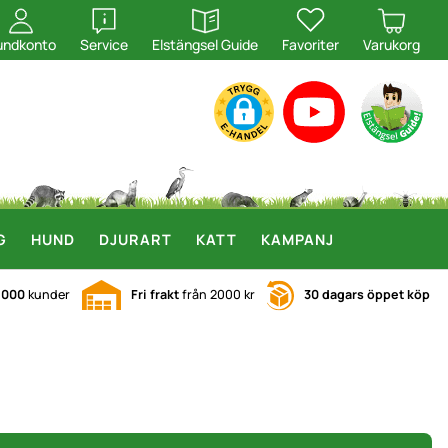
öppna
öppna
undkonto
Service
Elstängsel Guide
Favoriter
Varukorg
G
HUND
DJURART
KATT
KAMPANJ
.000
kunder
Fri frakt
från 2000 kr
30 dagars öppet köp