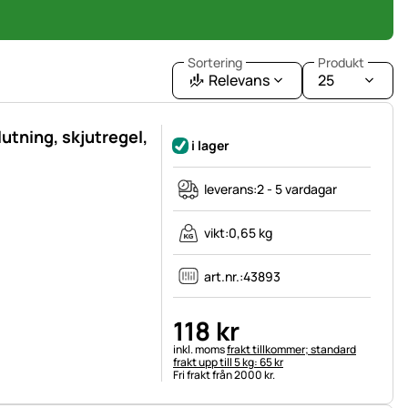
Sortering
Produkt
Relevans
25
utning, skjutregel,
i lager
leverans:
2 - 5 vardagar
vikt:
0,65 kg
art.nr.:
43893
118
kr
Skatteinformation:
inkl. moms
frakt tillkommer; standard
frakt upp till 5 kg: 65 kr
Fri frakt från 2000 kr.