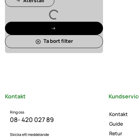
Återställ
Laddar
Ta bort filter
Sidfot
Kontakt
Kundservic
Ring oss
Kontakt
08- 420 027 89
Guide
Retur
Skicka ett meddelande