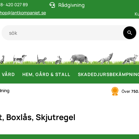
8- 420 027 89
Rådgivning
hop@lantkompaniet.se
K
& VÅRD
HEM, GÅRD & STALL
SKADEDJURSBEKÄMPNIN
dning
Över
750
t, Boxlås, Skjutregel