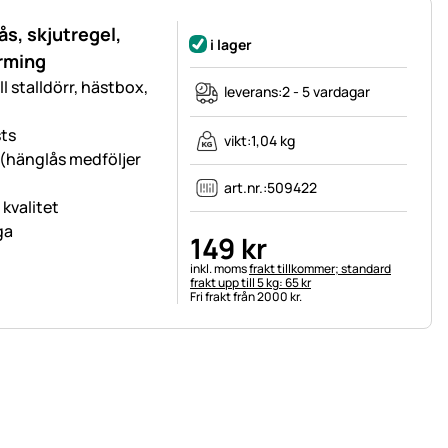
ås, skjutregel,
i lager
arming
l stalldörr, hästbox,
leverans:
2 - 5 vardagar
sts
vikt:
1,04 kg
(hänglås medföljer
art.nr.:
509422
kvalitet
ga
149
kr
Skatteinformation:
inkl. moms
frakt tillkommer; standard
frakt upp till 5 kg: 65 kr
Fri frakt från 2000 kr.