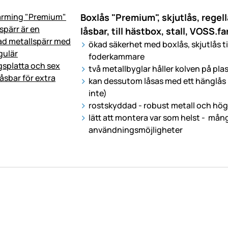
Boxlås "Premium", skjutlås, regell
låsbar, till hästbox, stall, VOSS.f
ökad säkerhet med boxlås, skjutlås til
foderkammare
två metallbyglar håller kolven på pla
kan dessutom låsas med ett hänglås 
inte)
rostskyddad - robust metall och hög 
lätt att montera var som helst - mån
användningsmöjligheter