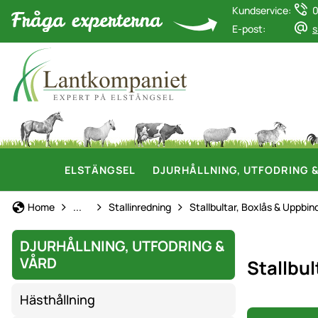
Kundservice:
0
E-post:
s
ELSTÄNGSEL
DJURHÅLLNING, UTFODRING 
Hållning av nötkreatur
Home
...
Stallinredning
Stallbultar, Boxlås & Uppbin
DJURHÅLLNING, UTFODRING &
VÅRD
Stallbul
Hästhållning