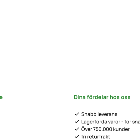
e
Dina fördelar hos oss
Snabb leverans
Lagerförda varor - för sn
Över 750.000 kunder
fri returfrakt