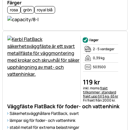
Färger
rosa
grön
royal blå
i lager
2 - 5 vardagar
0,39 kg
503500
119
kr
Skatteinformation:
inkl. moms
frakt
tillkommer; standard
frakt upp till 5 kg: 65 kr
Fri frakt från 2000 kr.
Väggfäste FlatBack för foder- och vattenhink
Säkerhetsvägghållare FlatBack, svart
lämpar sig för foder- och vattenhink
stabil metall för extrema belastningar