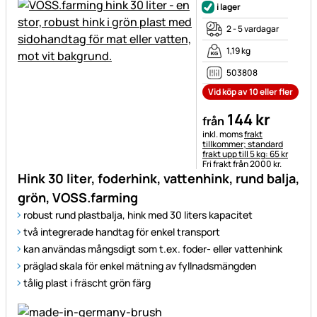
i lager
2 - 5 vardagar
1,19 kg
503808
Vid köp av 10 eller fler
144
kr
från
Skatteinformation:
inkl. moms
frakt
tillkommer; standard
frakt upp till 5 kg: 65 kr
Fri frakt från 2000 kr.
Hink 30 liter, foderhink, vattenhink, rund balja,
grön, VOSS.farming
robust rund plastbalja, hink med 30 liters kapacitet
två integrerade handtag för enkel transport
kan användas mångsdigt som t.ex. foder- eller vattenhink
präglad skala för enkel mätning av fyllnadsmängden
tålig plast i fräscht grön färg