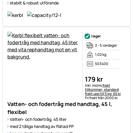
stabilt & robust utförande
i lager
2 - 5 vardagar
1,02 kg
503400
179
kr
Skatteinformation:
inkl. moms
frakt
tillkommer; standard
frakt upp till 5 kg: 65 kr
Fri frakt från 2000 kr.
Vatten- och fodertråg med handtag, 45 l,
flexibel
Vatten- och fodertråg, 45 liter
med 2 tåliga handtag av flätad PP