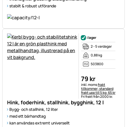
stabilt & robust utförande
i lager
2 - 5 vardagar
0,88 kg
503800
79
kr
Skatteinformation:
inkl. moms
frakt
tillkommer; standard
frakt upp till 5 kg: 65 kr
Fri frakt från 2000 kr.
Hink, foderhink, stallhink, bygghink, 12 l
Bygg- och stallhink, 12 liter
med ett bärhandtag
kan användas extremt universellt