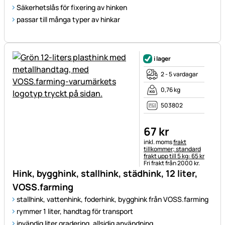
Säkerhetslås för fixering av hinken
passar till många typer av hinkar
i lager
2 - 5 vardagar
0,76 kg
503802
67
kr
Skatteinformation:
inkl. moms
frakt
tillkommer; standard
frakt upp till 5 kg: 65 kr
Fri frakt från 2000 kr.
Hink, bygghink, stallhink, städhink, 12 liter,
VOSS.farming
stallhink, vattenhink, foderhink, bygghink från VOSS.farming
rymmer 1 liter, handtag för transport
invändig liter gradering, allsidig användning