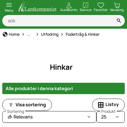
öppna
Kundkonto
Service
Favoriter
Varukorg
Meny
Hållning av nötkreatur
Home
...
Utfodring
Fodertråg & Hinkar
Hinkar
Alle produkter i denna kategori
Listvy
Visa sortering
Sortering
Produkt
Relevans
25