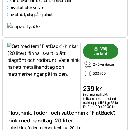
kan användas extremt universellt
mycket stor volym
av stabil, slagtålig plast
Välj
variant
2 - 5 vardagar
503406
239
kr
Skatteinformation:
inkl. moms
frakt
tillkommer; standard
frakt upp till 5 kg: 65 kr
Fri frakt från 2000 kr.
Plasthink, foder- och vattenhink "FlatBack",
hink med handtag, 20 liter
plasthink,foder- och vattenhink, 20 liter