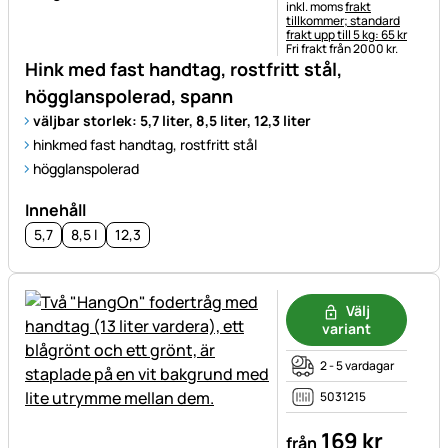
Skatteinformation:
inkl. moms
frakt
tillkommer; standard
frakt upp till 5 kg: 65 kr
Fri frakt från 2000 kr.
Hink med fast handtag, rostfritt stål,
högglanspolerad, spann
väljbar storlek: 5,7 liter, 8,5 liter, 12,3 liter
hinkmed fast handtag, rostfritt stål
högglanspolerad
Innehåll
5,7
8,5 l
12,3
Välj
variant
2 - 5 vardagar
5031215
169
kr
från