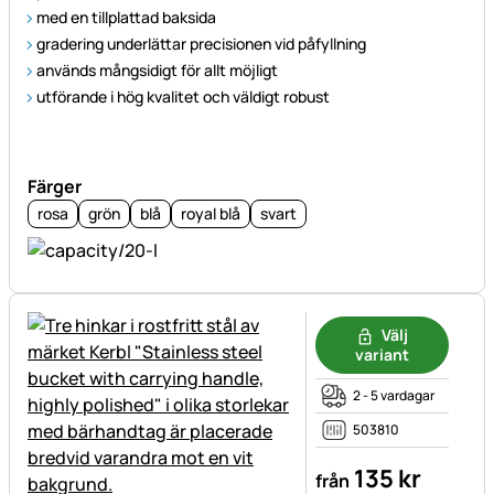
med en tillplattad baksida
gradering underlättar precisionen vid påfyllning
används mångsidigt för allt möjligt
utförande i hög kvalitet och väldigt robust
Färger
rosa
grön
blå
royal blå
svart
Välj
variant
2 - 5 vardagar
503810
135
kr
från