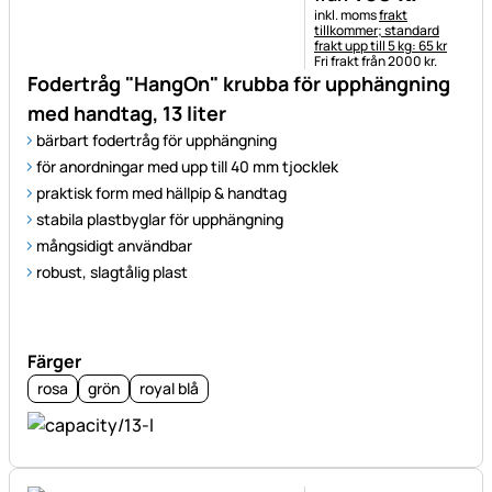
Skatteinformation:
inkl. moms
frakt
tillkommer; standard
frakt upp till 5 kg: 65 kr
Fri frakt från 2000 kr.
Fodertråg "HangOn" krubba för upphängning
med handtag, 13 liter
bärbart fodertråg för upphängning
för anordningar med upp till 40 mm tjocklek
praktisk form med hällpip & handtag
stabila plastbyglar för upphängning
mångsidigt användbar
robust, slagtålig plast
Färger
rosa
grön
royal blå