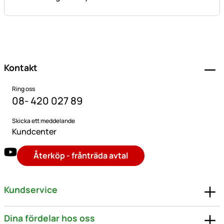
Sidfot
Kontakt
Ring oss
08- 420 027 89
Skicka ett meddelande
Kundcenter
Återköp - frånträda avtal
Kundservice
Dina fördelar hos oss