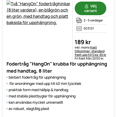
Välj
variant
2 - 5 vardagar
503121
189
kr
Skatteinformation:
inkl. moms
frakt
tillkommer; standard
frakt upp till 5 kg: 65 kr
Fri frakt från 2000 kr.
Fodertråg "HangOn" krubba för upphängning
med handtag, 8 liter
bärbart fodertråg för upphängning
för anordningar med upp till 40 mm tjocklek
praktisk form med hällpip & handtag
med stabila plastbyglar för upphängning
kan användas mycket universellt
av robust, slagtålig plast