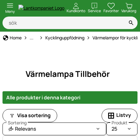
öppna
Kundkonto
Service
Favoriter
Varukorg
Meny
Hönshållning
Home
...
Kycklinguppfödning
Värmelampor för kyckli
Värmelampa Tillbehör
Alle produkter i denna kategori
Listvy
Visa sortering
Sortering
Produkt
Relevans
25