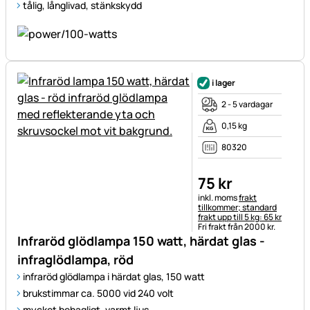
tålig, långlivad, stänkskydd
i lager
2 - 5 vardagar
0,15 kg
80320
75
kr
Skatteinformation:
inkl. moms
frakt
tillkommer; standard
frakt upp till 5 kg: 65 kr
Fri frakt från 2000 kr.
Infraröd glödlampa 150 watt, härdat glas -
infraglödlampa, röd
infraröd glödlampa i härdat glas, 150 watt
brukstimmar ca. 5000 vid 240 volt
mycket behagligt, varmt ljus