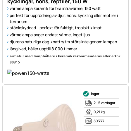
kycklingar, höns, reptiler, 150 W
värmelampa keramik för bra infravärme, 150 watt
perfekt för uppfödning av djur, höns, kyckling eller reptiler i
terrarium
stänkskyddad - perfekt för fuktigt, tropiskt klimat
värmelampa avger endast värme, inget ljus
djurens naturliga dag-/nattrytm störs inte genom lampan
långlivad, håller upptill 8.000 timmar
armatur med lamphållare i keramik rekommenderas eller artnr.
80315
i lager
2 - 5 vardagar
0,21 kg
80333