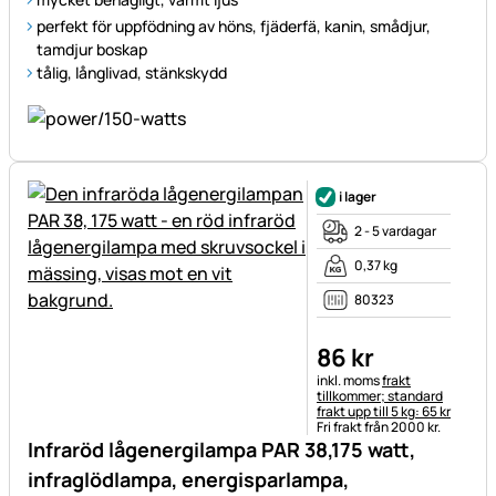
perfekt för uppfödning av höns, fjäderfä, kanin, smådjur,
tamdjur boskap
tålig, långlivad, stänkskydd
i lager
2 - 5 vardagar
0,37 kg
80323
86
kr
Skatteinformation:
inkl. moms
frakt
tillkommer; standard
frakt upp till 5 kg: 65 kr
Fri frakt från 2000 kr.
Infraröd lågenergilampa PAR 38,175 watt,
infraglödlampa, energisparlampa,