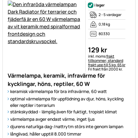
i lager
2 - 5 vardagar
0,18 kg
80330
129
kr
Skatteinformation:
inkl. moms
frakt
tillkommer; standard
frakt upp till 5 kg: 65 kr
Fri frakt från 2000 kr.
Värmelampa, keramik, infravärme för
kycklingar, höns, reptiler, 60 W
keramisk värmelampa för bra infravärme, 60 watt
optimal värmelampa för uppfödning av djur, höns, kyckling
eller reptiler i terrarium
stänkskyddad - lämplig även för fuktigt, tropiskt klimat
värmelampa avger endast värme, inget ljus
djurens naturliga dag-/nattrytm störs inte genom lampan
långlivad, håller upptill 8.000 timmar