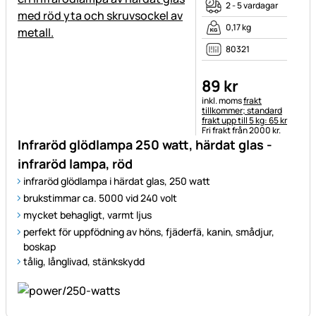
2 - 5 vardagar
0,17 kg
80321
89
kr
Skatteinformation:
inkl. moms
frakt
tillkommer; standard
frakt upp till 5 kg: 65 kr
Fri frakt från 2000 kr.
Infraröd glödlampa 250 watt, härdat glas -
infraröd lampa, röd
infraröd glödlampa i härdat glas, 250 watt
brukstimmar ca. 5000 vid 240 volt
mycket behagligt, varmt ljus
perfekt för uppfödning av höns, fjäderfä, kanin, smådjur,
boskap
tålig, långlivad, stänkskydd