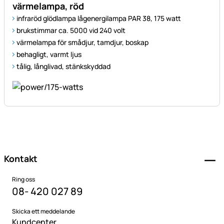
värmelampa, röd
infraröd glödlampa lågenergilampa PAR 38, 175 watt
brukstimmar ca. 5000 vid 240 volt
värmelampa för smådjur, tamdjur, boskap
behagligt, varmt ljus
tålig, långlivad, stänkskyddad
Sidfot
Kontakt
Ring oss
08- 420 027 89
Skicka ett meddelande
Kundcenter