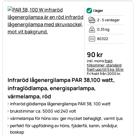
i lager
2 - 5 vardagar
0,35 kg
80322
90
kr
Skatteinformation:
inkl. moms
frakt
tillkommer; standard
frakt upp till 5 kg: 65 kr
Fri frakt från 2000 kr.
Infraröd lågenergilampa PAR 38,100 watt,
infraglödlampa, energisparlampa,
värmelampa, röd
infraröd glödlampa lågenergilampa PAR 38, 100 watt
brukstimmar ca. 5000 vid 240 volt
värmelampa för höns osv. ger mycket behagligt, varmt ljus
perfekt för uppfödning av höns, fjäderfä, kanin, smådjur,
boskap