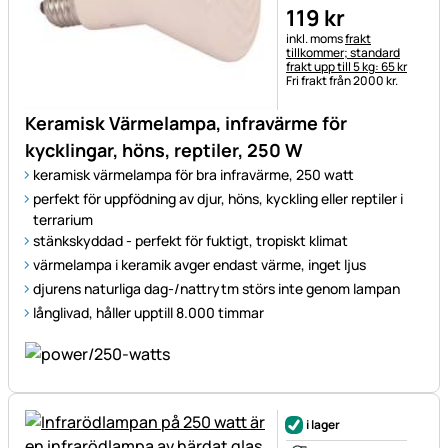
119
kr
Skatteinformation:
inkl. moms
frakt
tillkommer; standard
frakt upp till 5 kg: 65 kr
Fri frakt från 2000 kr.
Keramisk Värmelampa, infravärme för
kycklingar, höns, reptiler, 250 W
keramisk värmelampa för bra infravärme, 250 watt
perfekt för uppfödning av djur, höns, kyckling eller reptiler i
terrarium
stänkskyddad - perfekt för fuktigt, tropiskt klimat
värmelampa i keramik avger endast värme, inget ljus
djurens naturliga dag-/nattrytm störs inte genom lampan
långlivad, håller upptill 8.000 timmar
i lager