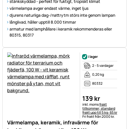
stänkskyddad - perfekt för fuktigt, tropiskt klimat
värmelampa avger endast värme, inget ljus
djurens naturliga dag-/nattrytm störs inte genom lampan
långlivad, håller upptill 8.000 timmar
armatur med lamphållare i keramik rekommenderas eller
80315, 80317
i lager
2 - 5 vardagar
0,20 kg
80332
139
kr
Skatteinformation:
inkl. moms
frakt
tillkommer; standard
frakt upp till 5 kg: 65 kr
Fri frakt från 2000 kr.
Värmelampa, keramik, infravärme för