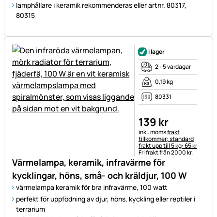
lamphållare i keramik rekommenderas eller artnr. 80317,
80315
i lager
2 - 5 vardagar
0,19 kg
80331
139
kr
Skatteinformation:
inkl. moms
frakt
tillkommer; standard
frakt upp till 5 kg: 65 kr
Fri frakt från 2000 kr.
Värmelampa, keramik, infravärme för
kycklingar, höns, små- och kräldjur, 100 W
värmelampa keramik för bra infravärme, 100 watt
perfekt för uppfödning av djur, höns, kyckling eller reptiler i
terrarium