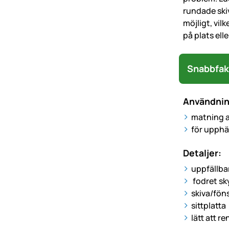
rundade skiv
möjligt, vil
på plats ell
Snabbfak
Användni
matning a
för upph
Detaljer:
uppfällbar
fodret sk
skiva/föns
sittplatta
lätt att r