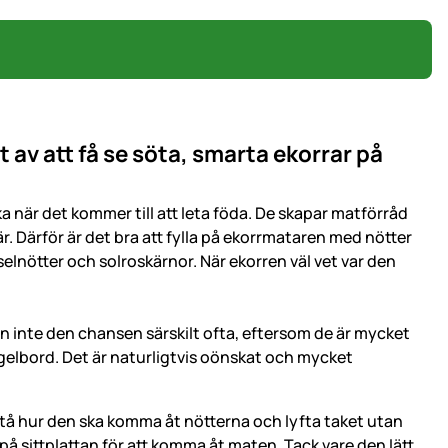
t av att få se söta, smarta ekorrar på
ka när det kommer till att leta föda. De skapar matförråd
. Därför är det bra att fylla på ekorrmataren med nötter
sselnötter och solroskärnor. När ekorren väl vet var den
 man inte den chansen särskilt ofta, eftersom de är mycket
fågelbord. Det är naturligtvis oönskat och mycket
å hur den ska komma åt nötterna och lyfta taket utan
å sittplattan för att komma åt maten. Tack vare den lätt