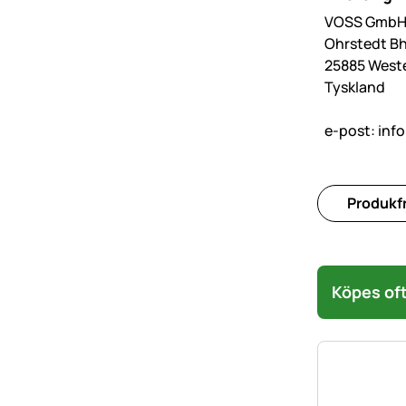
VOSS GmbH 
Ohrstedt Bh
25885 West
Tyskland
e-post:
inf
Produkfr
Köpes oft