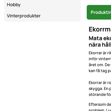
Hobby
Produkti
Vinterprodukter
Ekorrm
Mata eko
nära håll
Ekorrar är r
inför vinter
året om. De 
kan få tag p
Ekorrar är r
skygga. En p
störande för
Eftersom de
problem. Luc