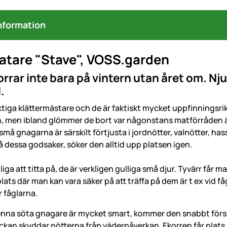
nformation
atare "Stave", VOSS.garden
rrar inte bara på vintern utan året om. Nju
.
iktiga klättermästare och de är faktiskt mycket uppfinningsri
n, men ibland glömmer de bort var någonstans matförråden är
små gnagarna är särskilt förtjusta i jordnötter, valnötter, ha
å dessa godsaker, söker den alltid upp platsen igen.
oliga att titta på, de är verkligen gulliga små djur. Tyvärr får
lats där man kan vara säker på att träffa på dem är t ex vid 
 fåglarna.
nna söta gnagare är mycket smart, kommer den snabbt först
kan skyddar nötterna från väderpåverkan. Ekorren får plats p