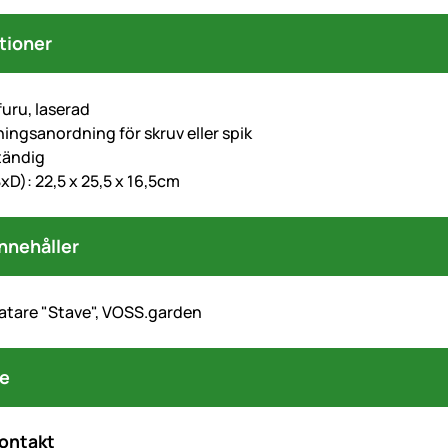
tioner
furu, laserad
ngsanordning för skruv eller spik
tändig
xD): 22,5 x 25,5 x 16,5cm
nnehåller
atare "Stave", VOSS.garden
re
kontakt