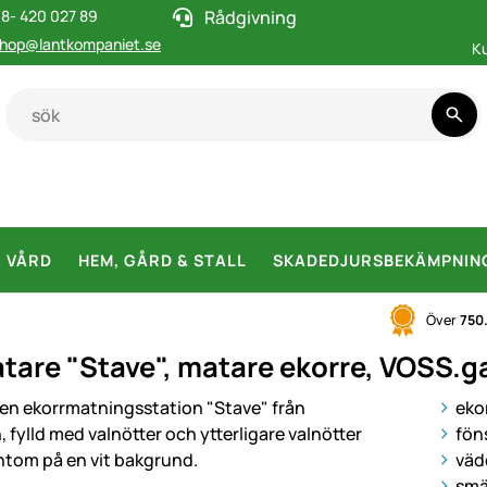
8- 420 027 89
Rådgivning
hop@lantkompaniet.se
K
& VÅRD
HEM, GÅRD & STALL
SKADEDJURSBEKÄMPNIN
Över
750
tare "Stave", matare ekorre, VOSS.g
i
eko
föns
väd
smä