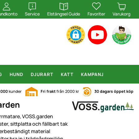
öppna
öppna
undkonto
Service
Elstängsel Guide
Favoriter
Varukorg
G
HUND
DJURART
KATT
KAMPANJ
.000
kunder
Fri frakt
från 2000 kr
30 dagars öppet köp
arden
rrmatare, VOSS.garden
ter, sittplatta och fällbart tak
erbeständigt material
lter bra in i trädgårdsmiljön