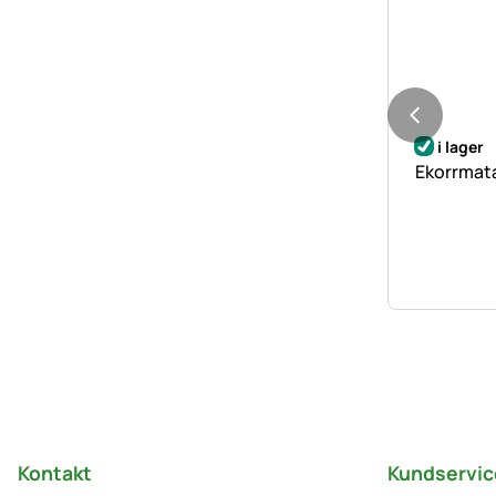
i lager
Ekorrmata
Sidfot
Kontakt
Kundservic