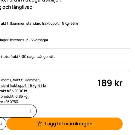
g och långlivad
rakt tillkommer; standard frakt upp till 5 kg: 65 kr
 lager
, leverans:
2 - 5 vardagar
4
ri returfrakt
-
30 dagars ångerrätt
189
kr
tteinformation:
l. moms,
frakt tillkommer;
dard frakt upp till 5 kg: 65 kr
frakt från 2000 kr.
t produkt: 0,85 kg
.nr.: 930753
Lägg till i varukorgen