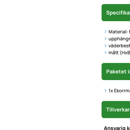
Specifika
Material: 
upphängni
väderbes
mått (HxB
Paketet i
1x Ekorrm
Tillverka
Ansvarig 