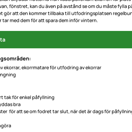
an, fönstret, kan du även på avstånd se om du måste fylla på 
ket gör att den kommer tillbaka till utfodringsplatsen regelb
er tar med dem för att spara dem inför vintern.
ta
ngsområden:
v ekorrar, ekorrmatare för utfodring av ekorrar
ängning
t tak för enkel påfyllning
yddas bra
ter för att se om fodret tar slut, när det är dags för påfyllnin
engöra