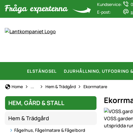
Kundservice:
0
E-post:
s
ELSTÄNGSEL
DJURHÅLLNING, UTFODRING 
Hem, gård & stall
Home
...
Hem & Trädgård
Ekorrmatare
Ekorrma
HEM, GÅRD & STALL
Produktgaler
Hem & Trädgård
Fågelhus, Fågelmatare & Fågelbord