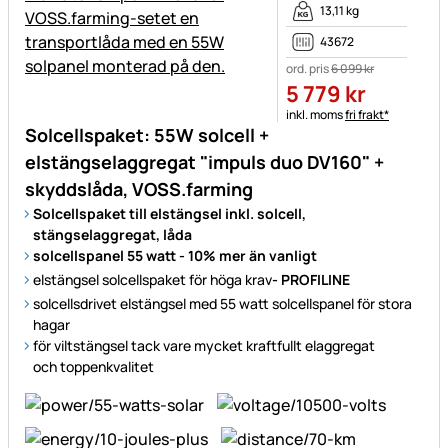
13,11 kg
43672
ord. pris
6 099
kr
5 779
kr
Skatteinformation:
inkl. moms
fri frakt*
Solcellspaket: 55W solcell +
elstängselaggregat "impuls duo DV160" +
skyddslåda, VOSS.farming
Solcellspaket till elstängsel inkl. solcell,
stängselaggregat, låda
solcellspanel 55 watt - 10% mer än vanligt
elstängsel solcellspaket för höga krav
- PROFILINE
solcellsdrivet elstängsel med 55 watt solcellspanel för stora
hagar
för viltstängsel tack vare mycket kraftfullt elaggregat
och toppenkvalitet