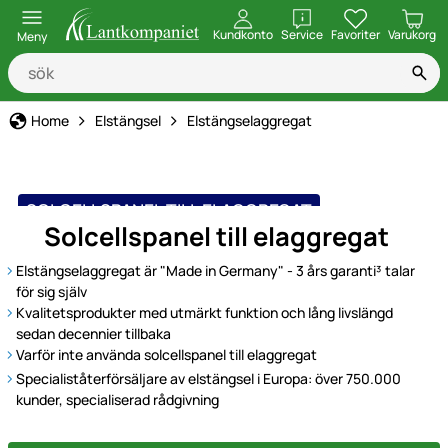
öppna
Kundkonto
Service
Favoriter
Varukorg
Meny
Home
Elstängsel
Elstängselaggregat
SOLCELLSPANEL TILL ELAGGREGAT
Solcellspanel till elaggregat
Elstängselaggregat är "Made in Germany" - 3 års garanti³ talar
för sig själv
Kvalitetsprodukter med utmärkt funktion och lång livslängd
sedan decennier tillbaka
Varför inte använda solcellspanel till elaggregat
Specialiståterförsäljare av elstängsel i Europa: över 750.000
kunder, specialiserad rådgivning