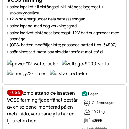
solcellspaket till elstängsel inkl. stängselaggregat +
stöldskyddslåda
12 W solenergi under hela betessäsongen
solcellspanel med hög verkningsgrad
solcellsdrivet elstängselaggregat, 12 V batteriaggregat med
sparläge
(OBS: batteri medföljer inte; passande batteri t.ex. 34502)
spänningssatt metalbox skyddar perfekt mot stöld
-
5,0
%
i lager
2 - 5 vardagar
10,21 kg
43665
ord. pris
3 199
kr