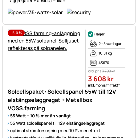
aggregatet + ansluta = klar!
-
5,0
%
i lager
2 - 5 vardagar
10,81 kg
43670
ord. pris
3 799
kr
3 608
kr
Skatteinformation:
inkl. moms
fri frakt*
Solcellspaket: Solcellspanel 55W till 12V
elstängselaggregat + Metallbox
VOSS.farming
55 Watt + 10 % mer än vanligt
55 Watt solcellspanel till 12V elstängselaggregat
optimal strömförsörjning med 10 % mer effekt
kostnadseffektiv, miljövänlig, lättanvänd– hela sommaren