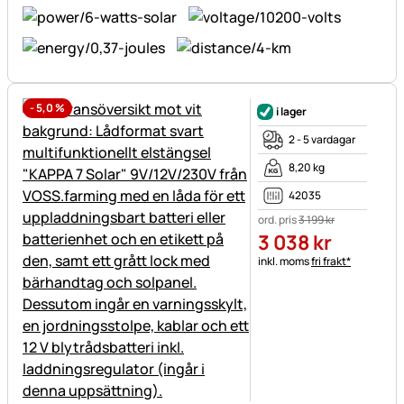
-
5,0
%
i lager
2 - 5 vardagar
8,20 kg
42035
ord. pris
3 199
kr
3 038
kr
Skatteinformation:
inkl. moms
fri frakt*