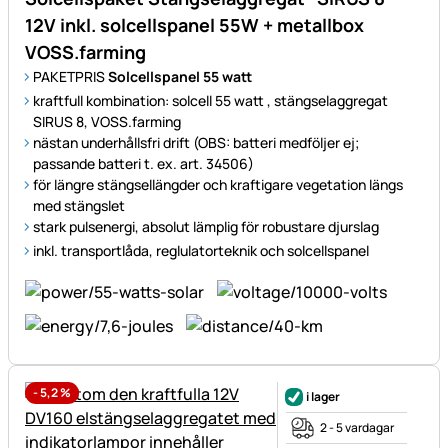
12V inkl. solcellspanel 55W + metallbox
VOSS.farming
PAKETPRIS
Solcellspanel 55 watt
kraftfull kombination: solcell 55 watt , stängselaggregat
SIRUS 8, VOSS.farming
nästan underhållsfri drift (OBS: batteri medföljer ej;
passande batteri t. ex. art. 34506)
för längre stängsellängder och kraftigare vegetation längs
med stängslet
stark pulsenergi, absolut lämplig för robustare djurslag
inkl. transportlåda, reglulatorteknik och solcellspanel
-
5,2
%
i lager
2 - 5 vardagar