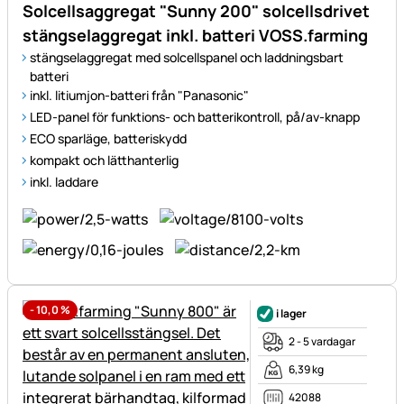
Solcellsaggregat "Sunny 200" solcellsdrivet
stängselaggregat inkl. batteri VOSS.farming
stängselaggregat med solcellspanel och laddningsbart
batteri
inkl. litiumjon-batteri från "Panasonic"
LED-panel för funktions- och batterikontroll, på/av-knapp
ECO sparläge, batteriskydd
kompakt och lätthanterlig
inkl. laddare
-
10,0
%
i lager
2 - 5 vardagar
6,39 kg
42088