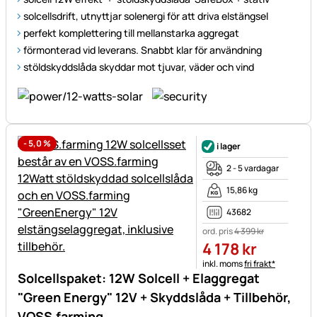
solcellsdrift, utnyttjar solenergi för att driva elstängsel
perfekt komplettering till mellanstarka aggregat
förmonterad vid leverans. Snabbt klar för användning
stöldskyddslåda skyddar mot tjuvar, väder och vind
-
5,0
%
i lager
2 - 5 vardagar
15,86 kg
43682
ord. pris
4 399
kr
4 178
kr
Skatteinformation:
inkl. moms
fri frakt*
Solcellspaket: 12W Solcell + Elaggregat
"Green Energy" 12V + Skyddslåda + Tillbehör,
VOSS.farming