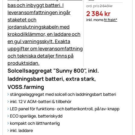
ord. pris
2 649
kr
2 384
kr
Skatteinformation:
inkl. moms
fri frakt*
Solcellsaggregat "Sunny 800", inkl.
laddningsbart batteri, extra stark,
VOSS.farming
stängselaggregat med solcell och laddningsbart batteri
inkl. 12 V AGM-batteri & tillbehör
LED panel för funktions- och batterikontroll, på/av-knapp
ECO sparläge, batteriskydd
kompakt och lätthanterlig
inkl. laddare