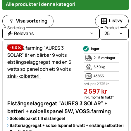
Alle produkter i denna kategori
Listvy
Visa sortering
Sortering
Produkt
Relevans
25
-
5,0
%
i lager
2 - 5 vardagar
5,30 kg
43855
ord. pris
2 735
kr
2 597
kr
Skatteinformation:
inkl. moms
fri frakt*
Elstängselaggregat "AURES 3 SOLAR" +
batteri + solcellspanel 5W, VOSS.farming
Solcellspaket till elstängsel
Batteriaggregat + solcellspanel 5 watt + elstängselbatteri