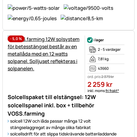
-
5,0
%
i lager
2 - 5 vardagar
7,81 kg
43660
ord. pris
2 379
kr
2 259
kr
Skatteinformation:
inkl. moms
fri frakt*
Solcellspaket till elstängsel: 12W
solcellspanel inkl. box + tillbehör
VOSS.farming
solcell 12W och låda passar många 12 volt
stängselaggregat av många olika fabrikat
solcellsdrift för att slippa tidskrävande batteriladdande