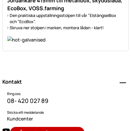
Jordankare 415mm till metallbox, skyddslåda,
EcoBox, VOSS.farming
Den praktiska uppställningsstolpen till vår ”ElstängselBox
och ”EcoBox”.
Skruva ner stolpen i marken, montera lådan - klart!
Sidfot
Kontakt
Ring oss
08- 420 027 89
Skicka ett meddelande
Kundcenter