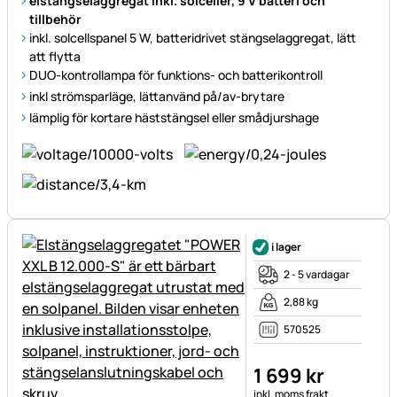
elstängselaggregat inkl. solceller, 9 V batteri och
tillbehör
inkl. solcellspanel 5 W, batteridrivet stängselaggregat, lätt
att flytta
DUO-kontrollampa för funktions- och batterikontroll
inkl ström
sparläge, lättanvänd på/av-brytare
lämplig för kortare hästst
ängsel eller smådjurshage
i lager
2 - 5 vardagar
2,88 kg
570525
1 699
kr
Skatteinformation:
inkl. moms
frakt