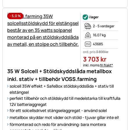
-
5,0
%
i lager
2 - 5 vardagar
16,07 kg
43685
ord. pris
3 899
kr
3 703
kr
Skatteinformation:
inkl. moms
fri frakt*
35 W Solcell + Stöldskyddslåda metallbox
inkl. stativ + tillbehör VOSS.farming
solcell 35W effekt + SafeBox stöldskyddslåda + stativ till
elstängsel
perfekt tillbehör och stöldskydd till medelstarka till kraftfulla
12V batteriaggregat
för ett solcellsdrivet stängselaggregat - använd solel
metallbox skyddar mot väder och stöld - tjuvar gillar inte el!
förmonterad och redo för användning: bara montera