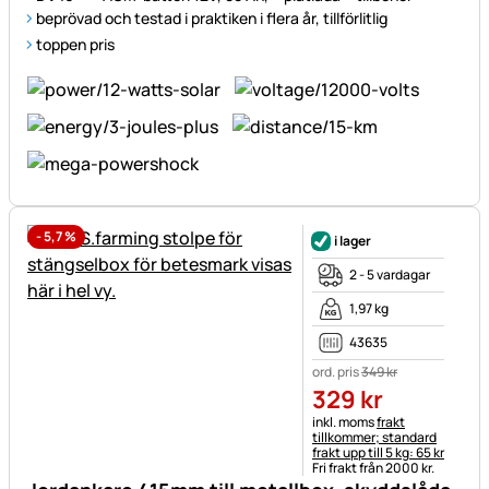
beprövad och testad i praktiken i flera år, tillförlitlig
toppen pris
-
5,7
%
i lager
2 - 5 vardagar
1,97 kg
43635
ord. pris
349
kr
329
kr
Skatteinformation:
inkl. moms
frakt
tillkommer; standard
frakt upp till 5 kg: 65 kr
Fri frakt från 2000 kr.