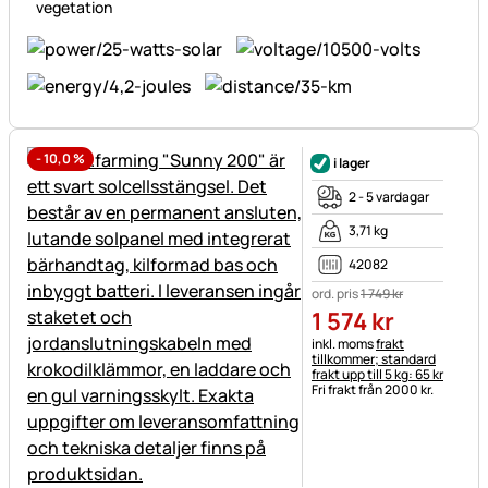
vegetation
-
10,0
%
i lager
2 - 5 vardagar
3,71 kg
42082
ord. pris
1 749
kr
1 574
kr
Skatteinformation:
inkl. moms
frakt
tillkommer; standard
frakt upp till 5 kg: 65 kr
Fri frakt från 2000 kr.