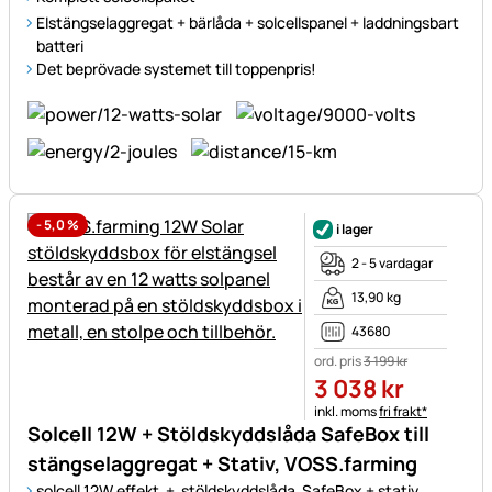
Elstängselaggregat + bärlåda + solcellspanel + laddningsbart
batteri
Det beprövade systemet till toppenpris!
-
5,0
%
i lager
2 - 5 vardagar
13,90 kg
43680
ord. pris
3 199
kr
3 038
kr
Skatteinformation:
inkl. moms
fri frakt*
Solcell 12W + Stöldskyddslåda SafeBox till
stängselaggregat + Stativ, VOSS.farming
solcell 12W effekt + stöldskyddslåda SafeBox + stativ