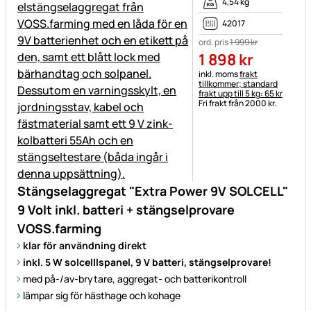
4,54 kg
42017
ord. pris
1 999
kr
1 898
kr
Skatteinformation:
inkl. moms
frakt
tillkommer; standard
frakt upp till 5 kg: 65 kr
Fri frakt från 2000 kr.
Stängselaggregat "Extra Power 9V SOLCELL"
9 Volt inkl. batteri + stängselprovare
VOSS.farming
klar för användning direkt
inkl. 5 W solcelllspanel, 9 V batteri, stängselprovare!
med på-/av-brytare, aggregat- och batterikontroll
lämpar sig för hästhage och kohage