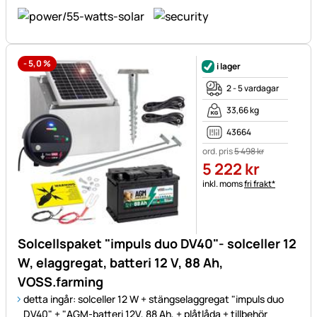
-
5,0
%
i lager
2 - 5 vardagar
33,66 kg
43664
ord. pris
5 498
kr
5 222
kr
Skatteinformation:
inkl. moms
fri frakt*
Solcellspaket "impuls duo DV40"- solceller 12
W, elaggregat, batteri 12 V, 88 Ah,
VOSS.farming
detta ingår: solceller 12 W + stängselaggregat "impuls duo
DV40" + "AGM-batteri 12V, 88 Ah, + plåtlåda + tillbehör