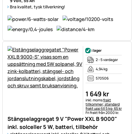
9 volt, 55 Ah
Bra kvalitet, tysk tillverkning!
i lager
2 - 5 vardagar
4,94 kg
570506
1 649
kr
Skatteinformation:
inkl. moms
frakt
tillkommer; standard
frakt upp till 5 kg: 65 kr
Fri frakt från 2000 kr.
Stängselaggregat 9 V "Power XXL B 9000"
inkl. solceller 5 W, batteri, tillbehör