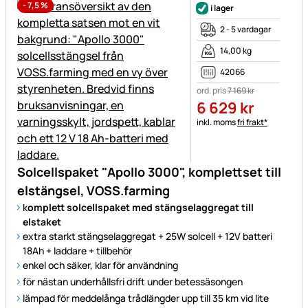
-
7,5
%
i lager
2 - 5 vardagar
14,00 kg
42066
ord. pris
7 169
kr
6 629
kr
Skatteinformation:
inkl. moms
fri frakt*
Solcellspaket "Apollo 3000", komplettset till
elstängsel, VOSS.farming
k
omplett solcellspaket med stängselaggregat till
elstaket
extra starkt stängselaggregat + 25W solcell + 12V batteri
18Ah + laddare + tillbehör
enkel och säker, klar för användning
för nästan underhållsfri drift under betessäsongen
lämpad för meddelånga trådlängder upp till 35 km vid lite