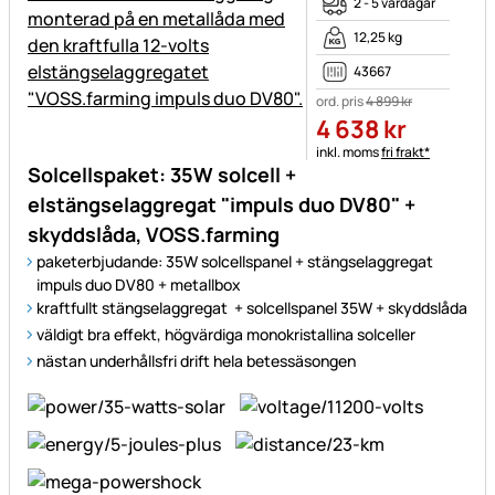
2 - 5 vardagar
12,25 kg
43667
ord. pris
4 899
kr
4 638
kr
Skatteinformation:
inkl. moms
fri frakt*
Solcellspaket: 35W solcell +
elstängselaggregat "impuls duo DV80" +
skyddslåda, VOSS.farming
paketerbjudande: 35W solcellspanel + stängselaggregat
impuls duo DV80 + metallbox
kraftfullt stängselaggregat + solcellspanel 35W + skyddslåda
väldigt bra effekt, högvärdiga monokristallina solceller
nästan underhållsfri drift hela betessäsongen