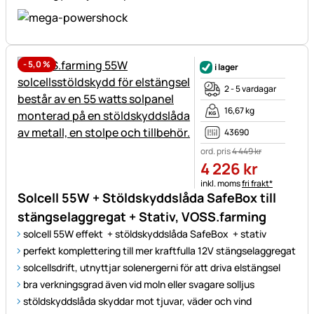
-
5,0
%
i lager
2 - 5 vardagar
16,67 kg
43690
ord. pris
4 449
kr
4 226
kr
Skatteinformation:
inkl. moms
fri frakt*
Solcell 55W + Stöldskyddslåda SafeBox till
stängselaggregat + Stativ, VOSS.farming
solcell 55W effekt + stöldskyddslåda SafeBox + stativ
perfekt komplettering till mer kraftfulla 12V stängselaggregat
solcellsdrift, utnyttjar solenergerni för att driva elstängsel
bra verkningsgrad även vid moln eller svagare solljus
stöldskyddslåda skyddar mot tjuvar, väder och vind