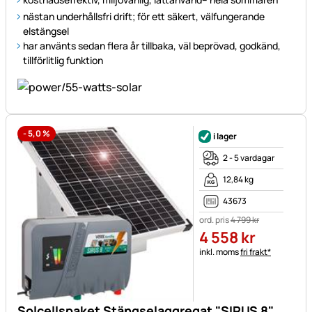
nästan underhållsfri drift; för ett säkert, välfungerande
elstängsel
har använts sedan flera år tillbaka, väl beprövad, godkänd,
tillförlitlig funktion
-
5,0
%
i lager
2 - 5 vardagar
12,84 kg
43673
ord. pris
4 799
kr
4 558
kr
Skatteinformation:
inkl. moms
fri frakt*
Solcellspaket Stängselaggregat "SIRUS 8"