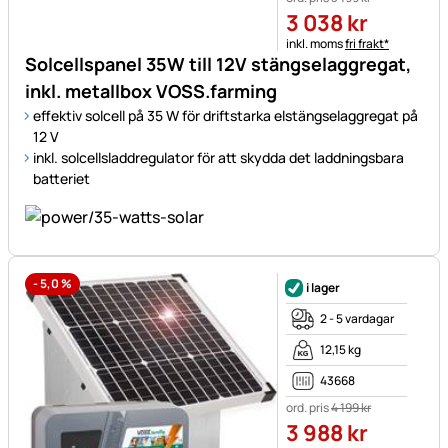
3 038
kr
Skatteinformation:
inkl. moms
fri frakt*
Solcellspanel 35W till 12V stängselaggregat,
inkl. metallbox VOSS.farming
effektiv solcell på 35 W för driftstarka elstängselaggregat på
12 V
inkl. solcellsladdregulator för att skydda det laddningsbara
batteriet
-
5,0
%
i lager
2 - 5 vardagar
12,15 kg
43668
ord. pris
4 199
kr
3 988
kr