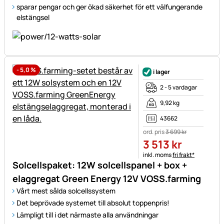
sparar pengar och ger ökad säkerhet för ett välfungerande
elstängsel
-
5,0
%
i lager
2 - 5 vardagar
9,92 kg
43662
ord. pris
3 699
kr
3 513
kr
Skatteinformation:
inkl. moms
fri frakt*
Solcellspaket: 12W solcellspanel + box +
elaggregat Green Energy 12V VOSS.farming
Vårt mest sålda solcellssystem
Det beprövade systemet till absolut toppenpris!
Lämpligt till i det närmaste alla användningar