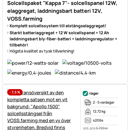
Solcellspaket "Kappa 7"- solcellspanel 12W,
elaggregat, laddningsbart batteri 12V,
VOSS.farming
Komplett solcellssystem till elstängselaggregat!
Starkt batteriaggregat + 12 W solcellspanel + 12 Ah
laddningsbart bly-fiber-batteri + laddningsregulator +
tillbehör!
Högsta kvalitet av tysk tillverkning!
-
7,5
%
i lager
2 - 5 vardagar
12,72 kg
42064
ord. pris
5 799
kr