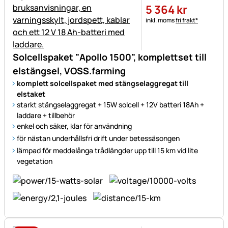
5 364
kr
Skatteinformation:
inkl. moms
fri frakt*
Solcellspaket "Apollo 1500", komplettset till
elstängsel, VOSS.farming
komplett solcellspaket med stängselaggregat till
elstaket
starkt stängselaggregat + 15W solcell + 12V batteri 18Ah +
laddare + tillbehör
enkel och säker, klar för användning
för nästan underhållsfri drift under betessäsongen
lämpad för meddelånga trådlängder upp till 15 km vid lite
vegetation