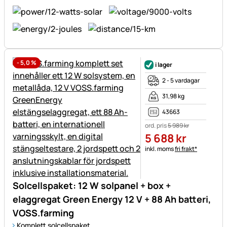
-
5,0
%
i lager
2 - 5 vardagar
31,98 kg
43663
ord. pris
5 989
kr
5 688
kr
Skatteinformation:
inkl. moms
fri frakt*
Solcellspaket: 12 W solpanel + box +
elaggregat Green Energy 12 V + 88 Ah batteri,
VOSS.farming
Komplett solcellspaket