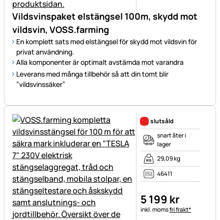
Vildsvinspaket elstängsel 100m, skydd mot
vildsvin, VOSS.farming
En komplett sats med elstängsel för skydd mot vildsvin för
privat användning.
Alla komponenter är optimalt avstämda mot varandra
Leverans med många tillbehör så att din tomt blir
”vildsvinssäker”
slutsåld
snart åter i
lager
29,09 kg
46411
5 199
kr
Skatteinformation:
inkl. moms
fri frakt*