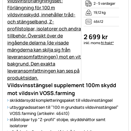
2 - 5 vardagar
19,12 kg
46412
2 699
kr
Skatteinformation:
inkl. moms
fri frakt*
Vildsvinsstängsel supplement 100m skydd
mot vildsvin VOSS.farming
skräddarsydd kompletteringspaket till vildsvinsstängsel
utbyggnadssatsen till ”100 m grundsats vildsvinsstängsel”
VOSS.farming (artikelnr: 46410)
stålstolpar typ "Z-profil" stolpe, skyddshättor samt
isolatorer