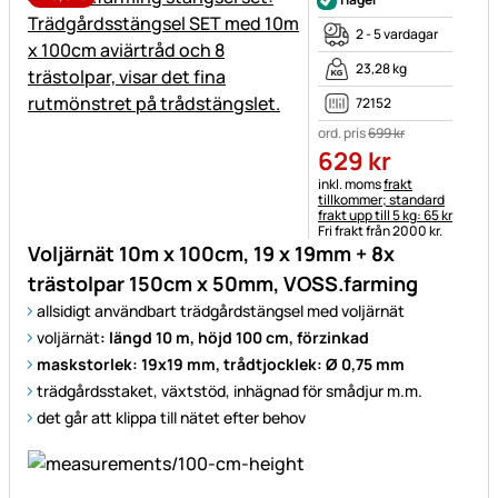
2 - 5 vardagar
23,28 kg
72152
ord. pris
699
kr
629
kr
Skatteinformation:
inkl. moms
frakt
tillkommer; standard
frakt upp till 5 kg: 65 kr
Fri frakt från 2000 kr.
Voljärnät 10m x 100cm, 19 x 19mm + 8x
trästolpar 150cm x 50mm, VOSS.farming
allsidigt användbart trädgårdstängsel med voljärnät
voljärnät
: längd 10 m, höjd 100 cm, förzinkad
maskstorlek: 19x19 mm, trådtjocklek: Ø 0,75 mm
trädgårdsstaket, växtstöd, inhägnad för smådjur m.m.
det går att klippa till nätet efter behov