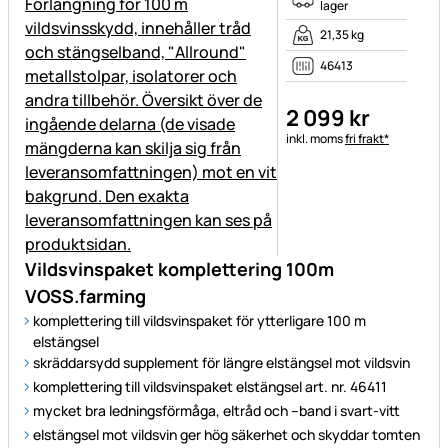
lager
21,35 kg
46413
2 099
kr
Skatteinformation:
inkl. moms
fri frakt*
Vildsvinspaket komplettering 100m
VOSS.farming
komplettering till vildsvinspaket för ytterligare 100 m
elstängsel
skräddarsydd supplement för längre elstängsel mot vildsvin
komplettering till vildsvinspaket elstängsel art. nr. 46411
mycket bra ledningsförmåga, eltråd och –band i svart-vitt
elstängsel mot vildsvin ger hög säkerhet och skyddar tomten