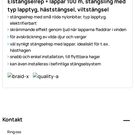
Elstängselrep + lappar 100 m, stängsling med
typ lapptyg, häststängsel, viltstängsel
stängselrep med små röda nylonbitar, typ lapptyg,
elektrifierbart
skrämmande effekt genom ljud när lapparna fladdrar i vinden
för avskräckning av vilda djur och vargar
väl synligt stängselrep med lappar, idealiskt för t.ex.
hästhagen
snabb och enkel installation, till flyttbara hagar
kan även installeras i befintliga stängselsystem
Sidfot
Kontakt
Ring oss