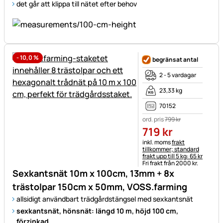
det går att klippa till nätet efter behov
-
10,0
%
begränsat antal
2 - 5 vardagar
23,33 kg
70152
ord. pris
799
kr
719
kr
Skatteinformation:
inkl. moms
frakt
tillkommer; standard
frakt upp till 5 kg: 65 kr
Fri frakt från 2000 kr.
Sexkantsnät 10m x 100cm, 13mm + 8x
trästolpar 150cm x 50mm, VOSS.farming
allsidigt användbart trädgårdstängsel med sexkantsnät
sexkantsnät, hönsnät: längd 10 m, höjd 100 cm,
förzinkad