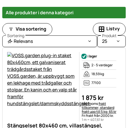
Alle produkter i denna kategori
Listvy
Visa sortering
Sortering
Produkt
Relevans
25
i lager
2 - 5 vardagar
18,59 kg
77100
1 875
kr
Skatteinformation:
inkl. moms
frakt
tillkommer; standard
frakt upp till 5 kg: 65 kr
Fri frakt från 2000 kr.
1 m =
407
,
61
kr
Stängselset 80x460 cm, villastängsel,