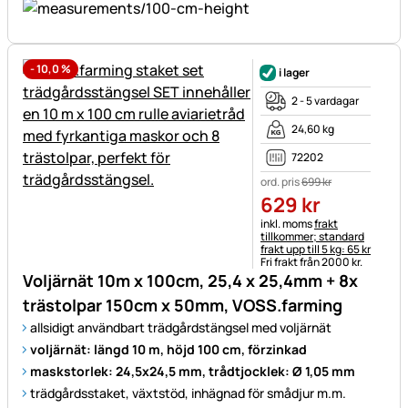
-
10,0
%
i lager
2 - 5 vardagar
24,60 kg
72202
ord. pris
699
kr
629
kr
Skatteinformation:
inkl. moms
frakt
tillkommer; standard
frakt upp till 5 kg: 65 kr
Fri frakt från 2000 kr.
Voljärnät 10m x 100cm, 25,4 x 25,4mm + 8x
trästolpar 150cm x 50mm, VOSS.farming
allsidigt användbart trädgårdstängsel med voljärnät
voljärnät: längd 10 m, höjd 100 cm, förzinkad
maskstorlek: 24,5x24,5 mm, trådtjocklek: Ø 1,05 mm
trädgårdsstaket, växtstöd, inhägnad för smådjur m.m.