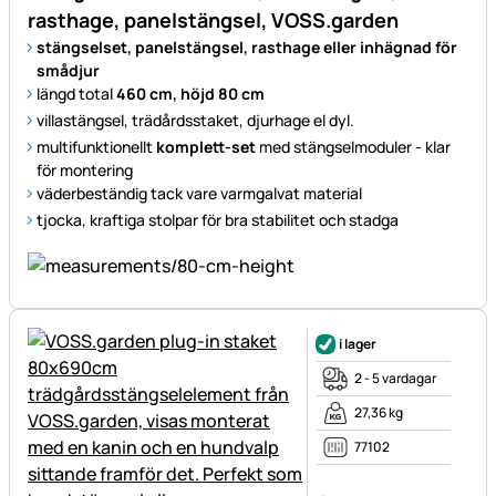
rasthage, panelstängsel, VOSS.garden
stängselset, panelstängsel, rasthage eller inhägnad för
smådjur
längd total
460 cm, höjd 80 cm
villastängsel, trädårdsstaket, djurhage el dyl.
multifunktionellt
komplett-set
med stängselmoduler - klar
för montering
väderbeständig tack vare varmgalvat material
tjocka, kraftiga stolpar för bra stabilitet och stadga
i lager
2 - 5 vardagar
27,36 kg
77102