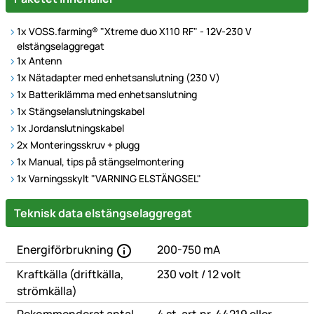
1x VOSS.farming® "Xtreme duo X110 RF" - 12V-230 V
elstängselaggregat
1x Antenn
1x Nätadapter med enhetsanslutning (230 V)
1x Batteriklämma med enhetsanslutning
1x Stängselanslutningskabel
1x Jordanslutningskabel
2x Monteringsskruv + plugg
1x Manual, tips på stängselmontering
1x Varningsskylt "VARNING ELSTÄNGSEL"
Technische Daten
Teknisk data elstängselaggregat
Energiförbrukning
200-750 mA
eller
Kraftkälla (driftkälla,
230 volt
/
12 volt
strömkälla)