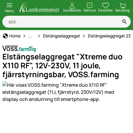
öppna
Kundkonto
Service
Favoriter
Varukorg
Meny
Elstängsel
Home
...
Elstängselaggregat
Elstängselaggregat 230
Elstängselaggregat "Xtreme duo
X110 RF", 12V-230V, 11 joule,
fjärrstyrningsbar, VOSS.farming
Produktgaleri