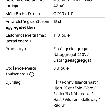
Rekommenderat antal
4 st. art.nr. 44219 eller
jordspett
42140
Mått: B x H x D i mm
Ø 290 x 110
Antal elstängselnät som
18 st.
aggregatet klarar
Laddningsenergi (max
11,0 joule
lagrad energi)
Produkttyp
Elstängselaggregat -
eller
Nätaggregat 230V
/
Elstängselaggreggat
Utgående energi
8,0 joule
(pulsenergi)
eller
eller
Djurslag
Får
/
Ponny, Islandshäst
/
eller
eller
eller
eller
Hjort
/
Get
/
Svin
/
Varg
/
eller
eller
Fjäderfä
/
Nötkreatur
/
eller
eller
elle
Häst
/
Vildsvin
/
Galloway
/
Rådjur