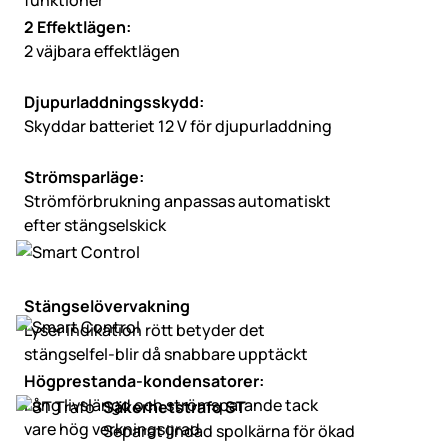
funktioner
2 Effektlägen:
2 väjbara effektlägen
Djupurladdningsskydd:
Skyddar batteriet 12 V för djupurladdning
Strömsparläge:
Strömförbrukning anpassas automatiskt
efter stängselskick
Stängselövervakning
Lyser indikation rött betyder det
stängselfel-blir då snabbare upptäckt
Högprestanda-kondensatorer:
Lång livslängd och strömsparande tack
Säkerhetstrafo ST
vare hög verkningsgrad
Separat lindad spolkärna för ökad