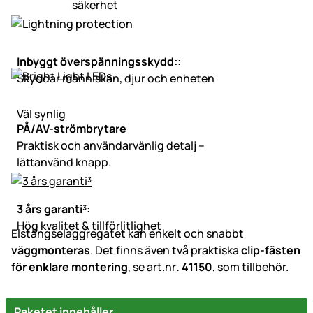
säkerhet
Inbyggt överspänningsskydd::
Skyddar människan, djur och enheten
Väl synlig
PÅ/AV-strömbrytare
Praktisk och användarvänlig detalj –
lättanvänd knapp.
3 års garanti³:
Hög kvalitet & tillförlitlighet
Elstängselaggregatet kan enkelt och snabbt
väggmonteras
. Det finns även två praktiska
clip-fästen
för enklare montering
, se art.nr
. 41150
, som tillbehör.
Paketet innehåller