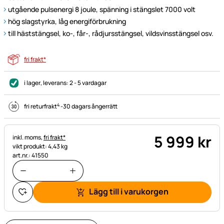
utgående pulsenergi 8 joule, spänning i stängslet 7000 volt
hög slagstyrka, låg energiförbrukning
till häststängsel, ko-, får-, rådjursstängsel, vildsvinsstängsel osv.
fri frakt*
i lager
, leverans:
2 - 5 vardagar
4
fri returfrakt
-
30 dagars ångerrätt
5 999
kr
Skatteinformation:
inkl. moms,
fri frakt*
vikt produkt: 4,43 kg
art.nr.: 41550
Lägg till i varukorgen