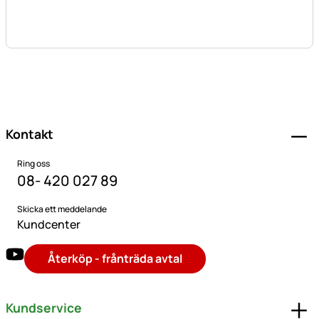
Sidfot
Kontakt
Ring oss
08- 420 027 89
Skicka ett meddelande
Kundcenter
Återköp - frånträda avtal
Kundservice