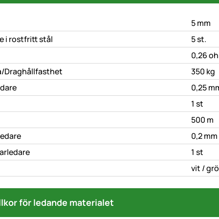
5 mm
 i rostfritt stål
5 st.
0,26 o
a/Draghållfasthet
350 kg
edare
0,25 m
1 st
500 m
ledare
0,2 mm
arledare
1 st
elle
vit
/
gr
llkor för ledande materialet