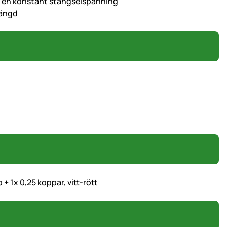
r en konstant stängselspänning
längd
+ 1x 0,25 koppar, vitt-rött