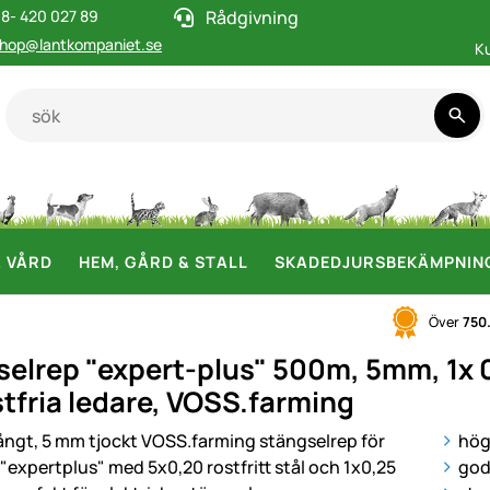
8- 420 027 89
Rådgivning
hop@lantkompaniet.se
K
& VÅRD
HEM, GÅRD & STALL
SKADEDJURSBEKÄMPNIN
Över
750
selrep "expert-plus" 500m, 5mm, 1x 
stfria ledare, VOSS.farming
i
hög
god