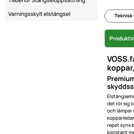
Tillbehör Stängseluppsättning
Varningsskylt elstängsel
Teknisk
Produkti
VOSS.fa
koppar,
Premium
skyddssäk
Elstängselr
det rör sig
och lämpar s
kopparledar
repet syns 
konstant m