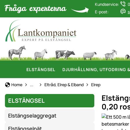
Kundservice:
0
E-post:
s
ELSTÄNGSEL
DJURHÅLLNING, UTFODRING 
Elstängsel
Home
...
Eltråd, Elrep & Elband
Elrep
Elstäng
ELSTÄNGSEL
0,20 ro
Elstängselaggregat
Produktgaler
Elstängselnät