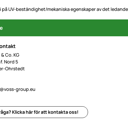
ti på UV-beständighet/mekaniska egenskaper av det ledande ma
re
kontakt
& Co. KG
f. Nord 5
er-Ohrstedt
o@voss-group.eu
åga? Klicka här för att kontakta oss!