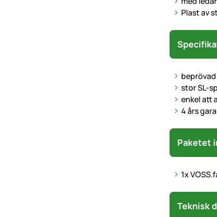
med ledar
Plast av s
Specifika
beprövad 
stor SL-s
enkel att
4 års gar
Paketet i
1x VOSS.fa
Technisc
Teknisk d