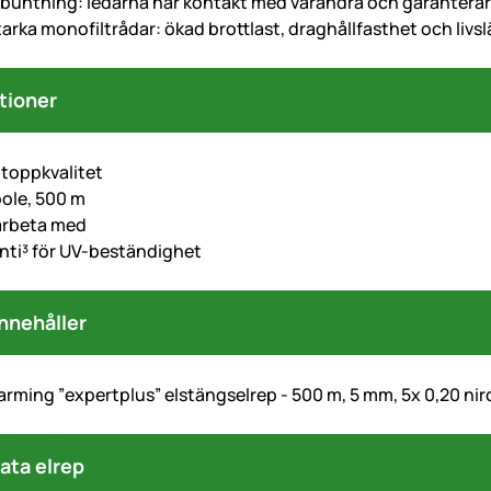
buntning: ledarna har kontakt med varandra och garantera
tarka monofiltrådar: ökad brottlast, draghållfasthet och livs
tioner
toppkvalitet
pole, 500 m
 arbeta med
anti³ för UV-beständighet
nnehåller
rming ”expertplus” elstängselrep - 500 m, 5 mm, 5x 0,20 niro 
he Daten
ata elrep