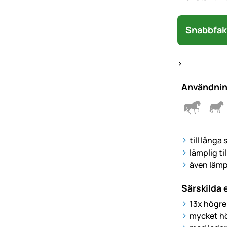
Snabbfak
>
Användni
till långa
lämplig ti
även lämpl
Särskilda
13x högre
mycket hö