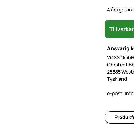
4 års garan
Tillverka
Ansvarig 
VOSS GmbH 
Ohrstedt Bh
25885 West
Tyskland
e-post:
inf
Produkfr