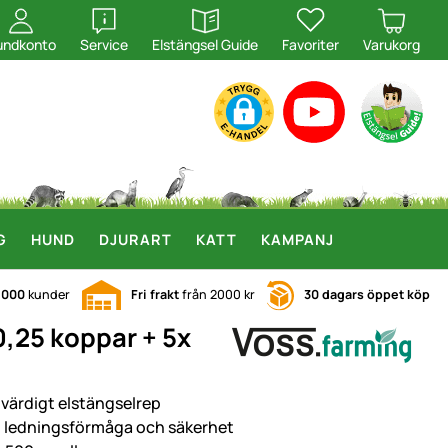
öppna
öppna
undkonto
Service
Elstängsel Guide
Favoriter
Varukorg
G
HUND
DJURART
KATT
KAMPANJ
.000
kunder
Fri frakt
från 2000 kr
30 dagars öppet köp
0,25 koppar + 5x
värdigt elstängselrep
 ledningsförmåga och säkerhet