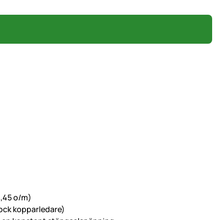
3,45 o/m)
jock kopparledare)