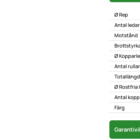
Ø Rep
Antal ledare
Motstånd
Brottstyrk
Ø Kopparl
Antal rullar
Totallängd
Ø Rostfria 
Antal kopp
Färg
Garantivi