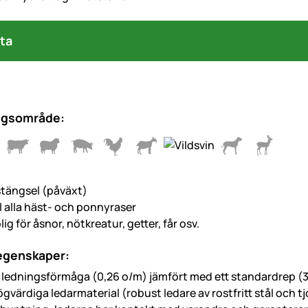
ta
ngsområde:
 stängsel (påväxt)
ll alla häst- och ponnyraser
ig för åsnor, nötkreatur, getter, får osv.
 egenskaper:
 ledningsförmåga (0,26 o/m) jämfört med ett standardrep (
gvärdiga ledarmaterial (robust ledare av rostfritt stål och t