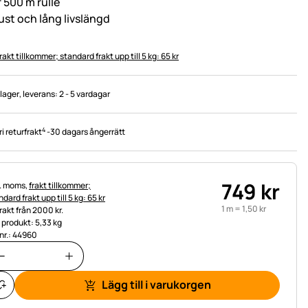
 500 m rulle
ust och lång livslängd
rakt tillkommer; standard frakt upp till 5 kg: 65 kr
 lager
, leverans:
2 - 5 vardagar
4
ri returfrakt
-
30 dagars ångerrätt
749
kr
tteinformation:
l. moms,
frakt tillkommer;
dard frakt upp till 5 kg: 65 kr
1 m =
1
,
50
kr
frakt från 2000 kr.
t produkt: 5,33 kg
.nr.: 44960
Lägg till i varukorgen