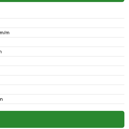
hm/m
m
r
ön