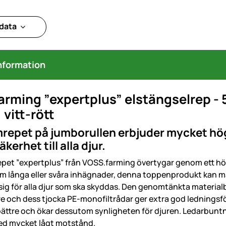
 data
nformation
rming ”expertplus” elstängselrep - 5
 vitt-rött
repet på jumborullen erbjuder mycket hög
erhet till alla djur.
epet ”expertplus” från VOSS.farming övertygar genom ett hög
 om långa eller svåra inhägnader, denna toppenprodukt kan ma
ig för alla djur som ska skyddas. Den genomtänkta materialbl
e och dess tjocka PE-monofiltrådar ger extra god lednings
bättre och ökar dessutom synligheten för djuren. Ledarbunt
ed mycket lågt motstånd.