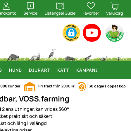
öppna
öppna
undkonto
Service
Elstängsel Guide
Favoriter
Varukorg
G
HUND
DJURART
KATT
KAMPANJ
.000
kunder
Fri frakt
från 2000 kr
30 dagars öppet köp
ridbar, VOSS.farming
 2 anslutningar, kan vridas 360°
ket praktiskt och säkert
ust och lång livslängd
delaktiga priser