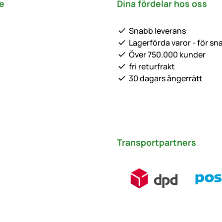
e
Dina fördelar hos oss
Snabb leverans
Lagerförda varor - för sn
Över 750.000 kunder
fri returfrakt
30 dagars ångerrätt
Transportpartners