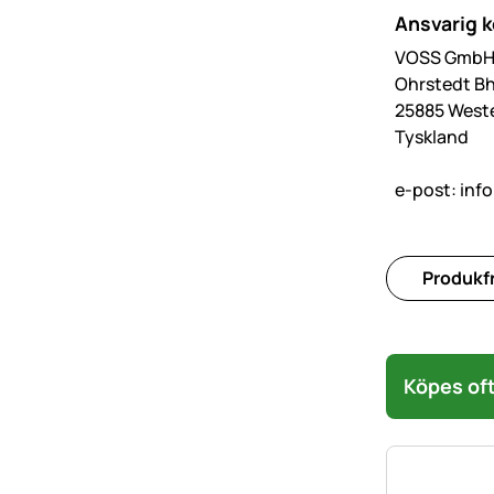
Ansvarig 
VOSS GmbH 
Ohrstedt Bh
25885 West
Tyskland
e-post:
inf
Produkfr
Köpes oft