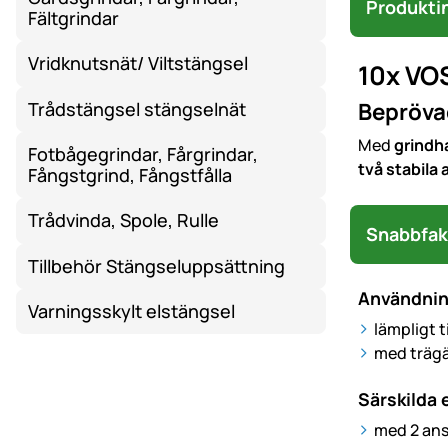
Produkti
Fältgrindar
Vridknutsnät/ Viltstängsel
10x VOS
Beprövad
Trådstängsel stängselnät
Med
grindh
Fotbågegrindar, Fårgrindar,
två stabila
Fångstgrind, Fångstfålla
Trådvinda, Spole, Rulle
Snabbfak
Tillbehör Stängseluppsättning
Användni
Varningsskylt elstängsel
lämpligt 
med trägä
Särskilda
med 2 ans