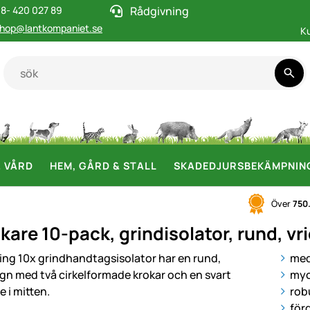
8- 420 027 89
Rådgivning
hop@lantkompaniet.se
K
& VÅRD
HEM, GÅRD & STALL
SKADEDJURSBEKÄMPNIN
Över
750
kare 10-pack, grindisolator, rund, v
i
med
myc
rob
för