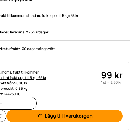
rakt tillkommer; standard frakt upp till 5 kg: 65 kr
 lager
, leverans:
2 - 5 vardagar
4
ri returfrakt
-
30 dagars ångerrätt
99
kr
tteinformation:
l. moms,
frakt tillkommer;
dard frakt upp till 5 kg: 65 kr
1 st =
9
,
90
kr
frakt från 2000 kr.
t produkt: 0,55 kg
.nr.: 44259.10
Lägg till i varukorgen