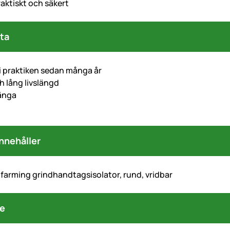
aktiskt och säkert
ta
i praktiken sedan många år
h lång livslängd
änga
nnehåller
farming grindhandtagsisolator, rund, vridbar
re