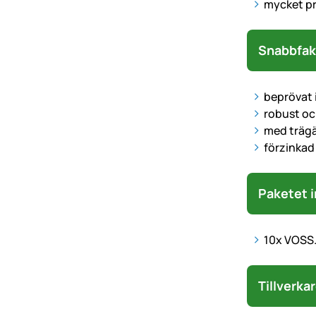
mycket pr
Snabbfak
beprövat 
robust oc
med träg
förzinkad
Paketet i
10x VOSS.
Tillverka