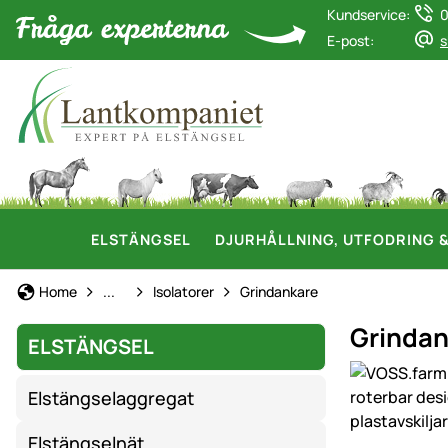
Kundservice:
0
E-post:
s
ELSTÄNGSEL
DJURHÅLLNING, UTFODRING 
Elstängsel
Home
...
Isolatorer
Grindankare
Grindan
ELSTÄNGSEL
Produktgaler
Elstängselaggregat
Elstängselnät