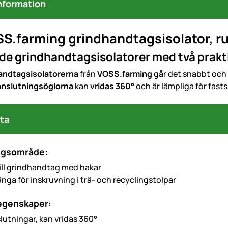
nformation
S.farming grindhandtagsisolator, ru
e grindhandtagsisolatorer med två prakt
andtagsisolatorerna
från
VOSS.farming
går det snabbt och 
 anslutningsöglorna
kan
vridas 360°
och är lämpliga för fast
ta
ngsområde:
till grindhandtag med hakar
nga för inskruvning i trä- och recyclingstolpar
 egenskaper:
lutningar, kan vridas 360°