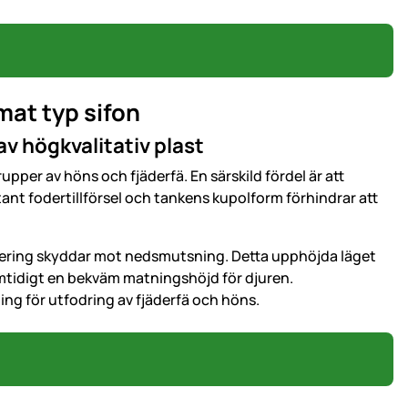
mat typ sifon
av högkvalitativ plast
pper av höns och fjäderfä. En särskild fördel är att
tant fodertillförsel och tankens kupolform förhindrar att
cering skyddar mot nedsmutsning. Detta upphöjda läget
mtidigt en bekväm matningshöjd för djuren.
ning för utfodring av fjäderfä och höns.