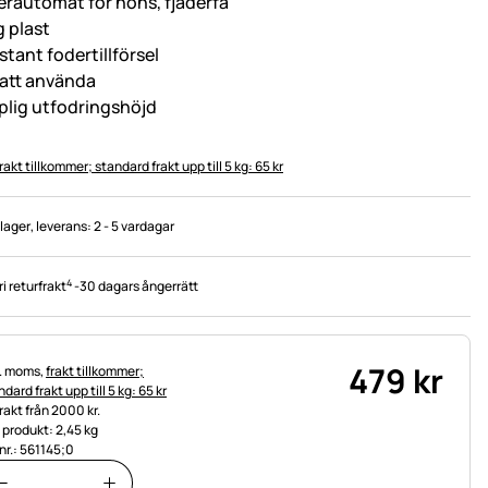
erautomat för höns, fjäderfä
g plast
stant fodertillförsel
t att använda
plig utfodringshöjd
rakt tillkommer; standard frakt upp till 5 kg: 65 kr
 lager
, leverans:
2 - 5 vardagar
4
ri returfrakt
-
30 dagars ångerrätt
479
kr
tteinformation:
l. moms,
frakt tillkommer;
dard frakt upp till 5 kg: 65 kr
frakt från 2000 kr.
t produkt: 2,45 kg
.nr.: 561145;0