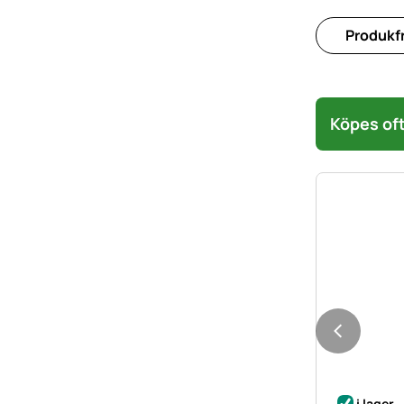
Produkfr
Köpes oft
i lager