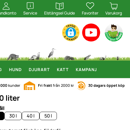
öppna
öppna
undkonto
Service
Elstängsel Guide
Favoriter
Varukorg
G
HUND
DJURART
KATT
KAMPANJ
.000
kunder
Fri frakt
från 2000 kr
30 dagars öppet köp
 liter
ll
30 l
40 l
50 l