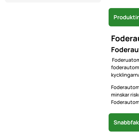
Produkti
Foderau
Foderaut
Foderuatomat
foderautomat
kycklingarn
Foderautoma
minskar ris
Foderautomat
Snabbfak