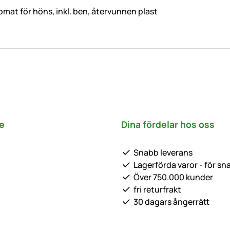
mat för höns, inkl. ben, återvunnen plast
e
Dina fördelar hos oss
Snabb leverans
Lagerförda varor - för sn
Över 750.000 kunder
fri returfrakt
30 dagars ångerrätt