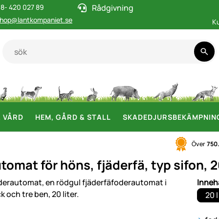
8- 420 027 89
Rådgivning
hop@lantkompaniet.se
K
& VÅRD
HEM, GÅRD & STALL
SKADEDJURSBEKÄMPNIN
Över
750
omat för höns, fjäderfä, typ sifon, 20
i
Innehå
20 l