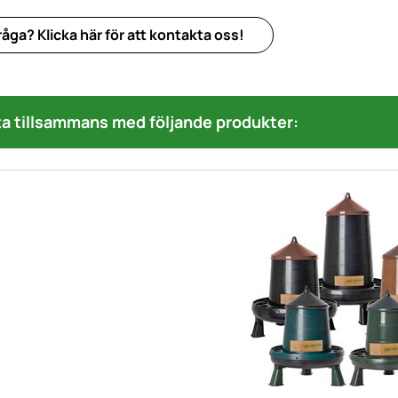
åga? Klicka här för att kontakta oss!
a tillsammans med följande produkter: