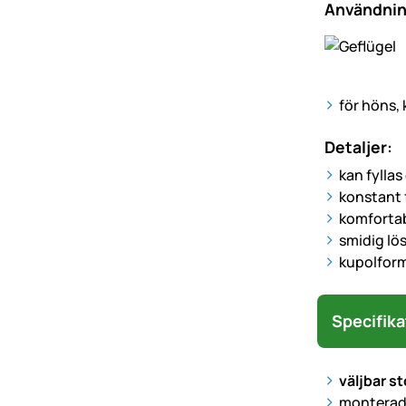
Användni
för höns, 
Detaljer:
kan fyllas
konstant 
komfortab
smidig lö
kupolform
Specifika
väljbar sto
monterad