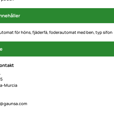
nnehåller
utomat för höns, fjäderfä, foderautomat med ben, typ sifon
re
kontakt
.
,5
lla-Murcia
o@gaunsa.com