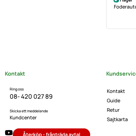
Foderauto
Sidfot
Kontakt
Kundservic
Ring oss
Kontakt
08- 420 027 89
Guide
Retur
Skicka ett meddelande
Kundcenter
Sajtkarta
Återköp - frånträda avtal