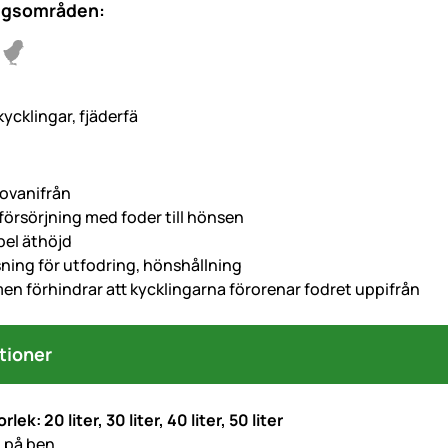
ngsområden:
kycklingar, fjäderfä
 ovanifrån
försörjning med foder till hönsen
el äthöjd
sning för utfodring, hönshållning
en förhindrar att kycklingarna förorenar fodret uppifrån
tioner
rlek: 20 liter, 30 liter, 40 liter, 50 liter
 på ben