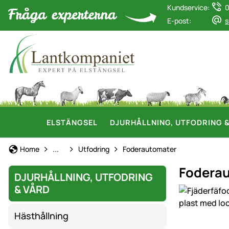
Kundservice:
0
E-post:
s
ELSTÄNGSEL
DJURHÅLLNING, UTFODRING 
Hönshållning
Home
...
Utfodring
Foderautomater
Foderaut
DJURHÅLLNING, UTFODRING
& VÅRD
Produktgaler
Hästhållning