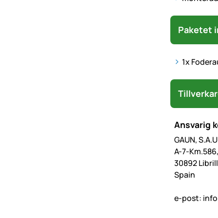
Paketet i
1x Fodera
Tillverka
Ansvarig 
GAUN, S.A.U
A-7-Km.586
30892 Libri
Spain
e-post:
inf