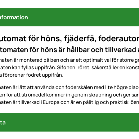
nformation
tomat för höns, fjäderfä, foderauto
omaten för höns är hållbar och tillverkad 
en är monterad på ben och är ett optimalt val för större gru
en kan fyllas uppifrån. Sifonen, röret, säkerställer en kons
a förorenar fodret uppifrån.
ten är lätt att använda och foderskålen med lite högre pla
ken för att strömedel kommer in genom skrapning och ger sa
en är tillverkad i Europa och är en pålitlig och praktisk lös
ta