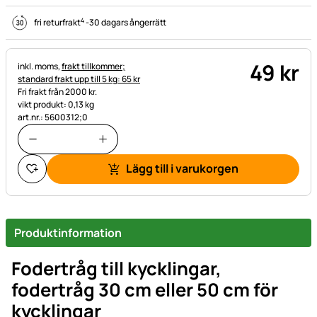
4
fri returfrakt
-
30 dagars ångerrätt
49
kr
Skatteinformation:
inkl. moms,
frakt tillkommer;
standard frakt upp till 5 kg: 65 kr
Fri frakt från 2000 kr.
vikt produkt: 0,13 kg
art.nr.: 5600312;0
Lägg till i varukorgen
Produktinformation
Fodertråg till kycklingar,
fodertråg 30 cm eller 50 cm för
kycklingar