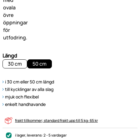
Längd
30 cm
50 cm
i 30 cm eller 50 cm längd
till kycklingar av alla slag
mjuk och flexibel
enkelt handhavande
frakt tillkommer; standard frakt upp till 5 kg: 65 kr
i lager
, leverans:
2 - 5 vardagar