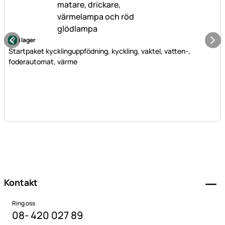
i lager
Startpaket kycklinguppfödning, kyckling, vaktel, vatten-,
foderautomat, värme
Sidfot
Kontakt
Ring oss
08- 420 027 89