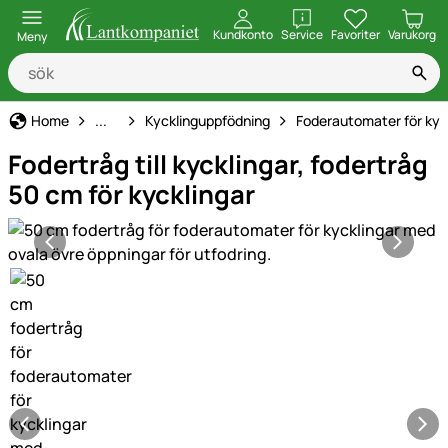
öppna
Kundkonto
Service
Favoriter
Varukorg
Meny
Hönshållning
Home
...
Kycklinguppfödning
Foderautomater för kyc
Fodertråg till kycklingar, fodertråg
50 cm för kycklingar
Produktgaleri