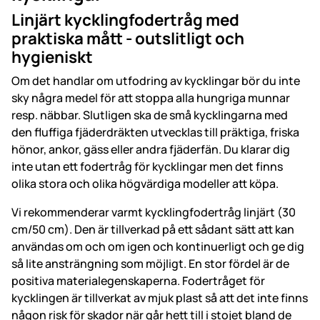
Linjärt kycklingfodertråg med
praktiska mått - outslitligt och
hygieniskt
Om det handlar om utfodring av kycklingar bör du inte
sky några medel för att stoppa alla hungriga munnar
resp. näbbar. Slutligen ska de små kycklingarna med
den fluffiga fjäderdräkten utvecklas till präktiga, friska
hönor, ankor, gäss eller andra fjäderfän. Du klarar dig
inte utan ett fodertråg för kycklingar men det finns
olika stora och olika högvärdiga modeller att köpa.
Vi rekommenderar varmt kycklingfodertråg linjärt (30
cm/50 cm). Den är tillverkad på ett sådant sätt att kan
användas om och om igen och kontinuerligt och ge dig
så lite ansträngning som möjligt. En stor fördel är de
positiva materialegenskaperna. Fodertråget för
kycklingen är tillverkat av mjuk plast så att det inte finns
någon risk för skador när går hett till i stojet bland de