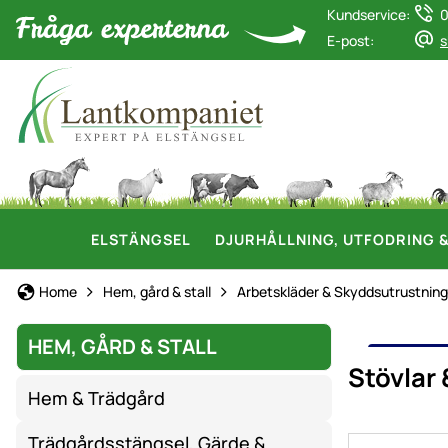
Kundservice:
0
E-post:
s
ELSTÄNGSEL
DJURHÅLLNING, UTFODRING 
Home
Hem, gård & stall
Arbetskläder & Skyddsutrustning
HEM, GÅRD & STALL
STÖV
Stövlar 
Hem & Trädgård
Trädgårdsstängsel, Gärde &