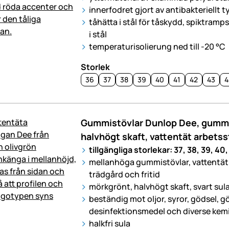
innerfodret gjort av antibakteriellt t
tåhätta i stål för tåskydd, spiktra
i stål
temperaturisolierung ned till -20 °C
Storlek
36
37
38
39
40
41
42
43
4
Gummistövlar Dunlop Dee, gumm
halvhögt skaft, vattentät arbetss
tillgängliga storlekar: 37, 38, 39, 40,
mellanhöga gummistövlar, vattentät
trädgård och fritid
mörkgrönt, halvhögt skaft, svart sul
beständig mot oljor, syror, gödsel, 
desinfektionsmedel och diverse kemi
halkfri sula