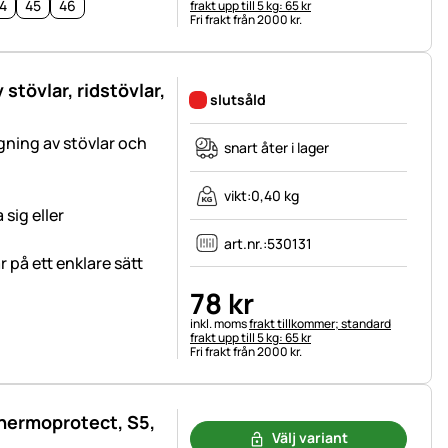
4
45
46
frakt upp till 5 kg: 65 kr
Fri frakt från 2000 kr.
 stövlar, ridstövlar,
slutsåld
ning av stövlar och
snart åter i lager
vikt:
0,40 kg
sig eller
art.nr.:
530131
r på ett enklare sätt
78
kr
Skatteinformation:
inkl. moms
frakt tillkommer; standard
frakt upp till 5 kg: 65 kr
Fri frakt från 2000 kr.
hermoprotect, S5,
Välj variant