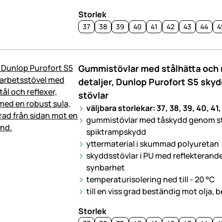
Storlek
37
38
39
40
41
42
43
44
4
Gummistövlar med stålhätta och 
detaljer, Dunlop Purofort S5 skyd
stövlar
väljbara storlekar: 37, 38, 39, 40, 41,
gummistövlar med tåskydd genom st
spiktrampskydd
yttermaterial i skummad polyuretan
skyddsstövlar i PU med reflekterande 
synbarhet
temperaturisolering ned till - 20 °C
till en viss grad beständig mot olja, 
Storlek