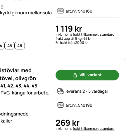
yg
art.nr.:
540160
mpskydd genom mellansula
1 119
kr
Skatteinformation:
inkl. moms
frakt tillkommer; standard
frakt upp till 5 kg: 65 kr
Fri frakt från 2000 kr.
4
45
46
istövlar med
Välj variant
tövel, olivgrön
 41, 42, 43, 44, 45
leverans:
2 - 5 vardagar
 PVC-känga för arbete,
art.nr.:
540190
a
gödningsmedel,
269
kr
kalier
Skatteinformation:
inkl. moms
frakt tillkommer; standard