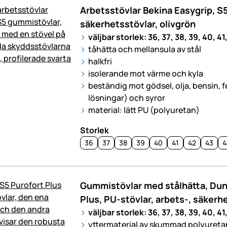
Arbetsstövlar Bekina Easygrip, S
säkerhetsstövlar, olivgrön
väljbar storlek: 36, 37, 38, 39, 40, 41
tåhätta och mellansula av stål
halkfri
isolerande mot värme och kyla
beständig mot gödsel, olja, bensin, fet
lösningar) och syror
material: lätt PU (polyuretan)
Storlek
36
37
38
39
40
41
42
43
4
Gummistövlar med stålhätta, Dun
Plus, PU-stövlar, arbets-, säkerh
väljbar storlek: 36, 37, 38, 39, 40, 41
yttermaterial av skummad polyuretan