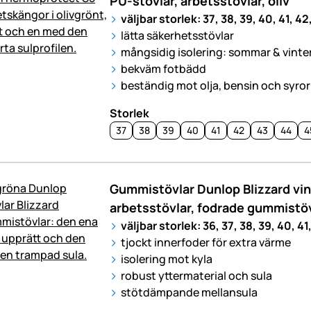
PU-stövlar, arbetsstövlar, oliv
väljbar storlek: 37, 38, 39, 40, 41, 42
lätta säkerhetsstövlar
mångsidig isolering: sommar & vinter,
bekväm fotbädd
beständig mot olja, bensin och syror
Storlek
37
38
39
40
41
42
43
44
4
Gummistövlar Dunlop Blizzard vin
arbetsstövlar, fodrade gummistö
väljbar storlek: 36, 37, 38, 39, 40, 41
tjockt innerfoder för extra värme
isolering mot kyla
robust yttermaterial och sula
stötdämpande mellansula