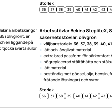
Storlek
36
37
38
39
40
41
42
43
4
Arbetsstövlar Bekina StepliteX, 
säkerhetsstövlar, olivgrön
väljbar storlek: 36, 37, 38, 39, 40, 41
lätt och långlivat material
extra bred passform för bärkomfort 
högreplacerad ståltåhätta och ståls
lätt material
beständig mot gödsel, olja, bensin, fet
frätande lösningar) och syror
Storlek
36
37
38
39
40
41
42
43
4