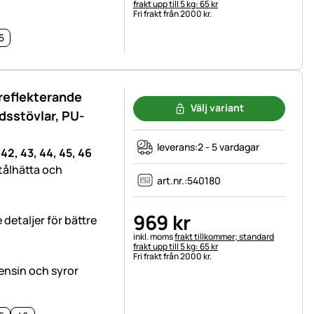
frakt upp till 5 kg: 65 kr
Fri frakt från 2000 kr.
5
reflekterande
Välj variant
dsstövlar, PU-
leverans:
2 - 5 vardagar
 42, 43, 44, 45, 46
ålhätta och
art.nr.:
540180
969
kr
detaljer för bättre
Skatteinformation:
inkl. moms
frakt tillkommer; standard
frakt upp till 5 kg: 65 kr
Fri frakt från 2000 kr.
bensin och syror