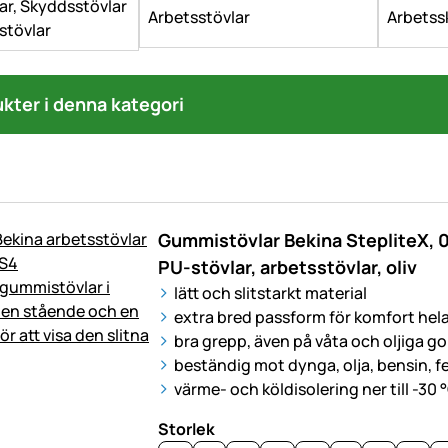
r, Skyddsstövlar
Arbetsstövlar
Arbetss
stövlar
ukter i denna kategori
Gummistövlar Bekina StepliteX, 0
PU-stövlar, arbetsstövlar, oliv
lätt och slitstarkt material
extra bred passform för komfort hel
bra grepp, även på våta och oljiga go
beständig mot dynga, olja, bensin, fet
värme- och köldisolering ner till -30 
Storlek