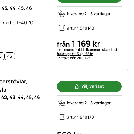
, 43, 44, 45, 46
leverans:
2 - 5 vardagar
 ned till -40 °C
art.nr.:
540140
1 169
kr
från
Skatteinformation:
inkl. moms
frakt tillkommer; standard
frakt upp till 5 kg: 65 kr
5
46
Fri frakt från 2000 kr.
terstövlar,
Välj variant
vlar
, 42, 43, 44, 45, 46
leverans:
2 - 5 vardagar
art.nr.:
540170