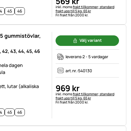
569
kr
Skatteinformation:
inkl. moms
frakt tillkommer; standard
4
45
46
frakt upp till 5 kg: 65 kr
Fri frakt från 2000 kr.
S5 gummistövlar,
Välj variant
, 42, 43, 44, 45, 46
leverans:
2 - 5 vardagar
hela dagen
art.nr.:
540130
ula
969
kr
t, lutar (alkaliska
Skatteinformation:
inkl. moms
frakt tillkommer; standard
frakt upp till 5 kg: 65 kr
Fri frakt från 2000 kr.
4
45
46