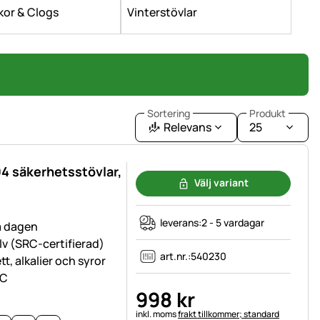
kor & Clogs
Vinterstövlar
Sortering
Produkt
Relevans
25
4 säkerhetsstövlar,
Välj variant
leverans:
2 - 5 vardagar
a dagen
lv (SRC-certifierad)
art.nr.:
540230
t, alkalier och syror
°C
998
kr
Skatteinformation:
inkl. moms
frakt tillkommer; standard