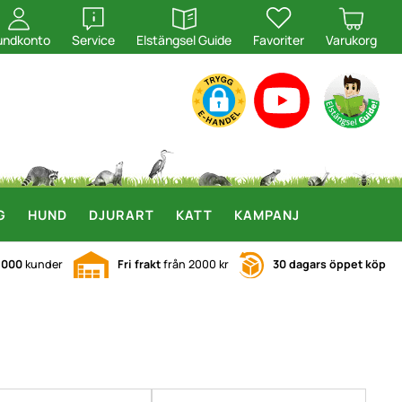
öppna
öppna
undkonto
Service
Elstängsel Guide
Favoriter
Varukorg
G
HUND
DJURART
KATT
KAMPANJ
.000
kunder
Fri frakt
från 2000 kr
30 dagars öppet köp