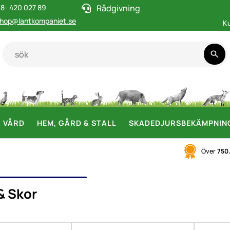
8- 420 027 89
Rådgivning
hop@lantkompaniet.se
K
& VÅRD
HEM, GÅRD & STALL
SKADEDJURSBEKÄMPNIN
Över
750
LAR & SKOR
& Skor