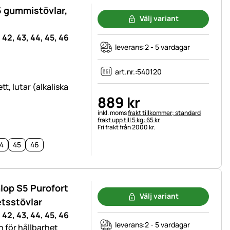
5 gummistövlar,
Välj variant
, 42, 43, 44, 45, 46
leverans:
2 - 5 vardagar
art.nr.:
540120
t, lutar (alkaliska
889
kr
Skatteinformation:
inkl. moms
frakt tillkommer; standard
frakt upp till 5 kg: 65 kr
Fri frakt från 2000 kr.
4
45
46
lop S5 Purofort
Välj variant
etsstövlar
, 42, 43, 44, 45, 46
leverans:
2 - 5 vardagar
 för hållbarhet