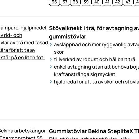
36
37
38
39
40
41
42
43
4
Stövelknekt i trä, för avtagning av
gummistövlar
avslappnad och mer ryggvänlig avtag
skor
tillverkad av robust och hållbart trä
enkel avtagning utan att behöva böja 
kraftanstränga sig mycket
hjälpreda för att ta av skor och stövla
Gummistövlar Bekina StepliteX T