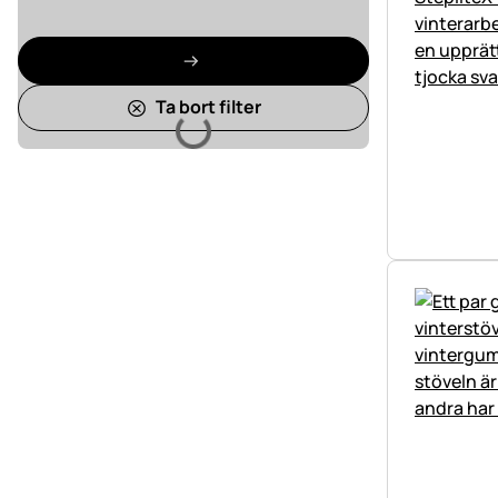
Ta bort filter
Laddar