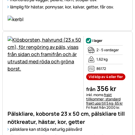
lämplig för hästar, ponnysar, kor, kalvar, getter, får osv.
i lager
2 - 5 vardagar
1,62 kg
86172
Vid köp av 4 eller fler
356
kr
från
Skatteinformation:
inkl. moms
frakt
tillkommer; standard
frakt upp till 5 kg: 65 kr
Fri frakt från 2000 kr.
Pälskliare, koborste 23 x 50 cm, pälskliare till
nötkreatur, hästar, kor, getter
pälskliare kan stödja naturlig pälsvård