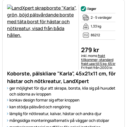
i lager
2 - 5 vardagar
1,33 kg
86212
279
kr
Skatteinformation:
inkl. moms
frakt
tillkommer; standard
frakt upp till 5 kg: 65 kr
Fri frakt från 2000 kr.
Koborste, pälskliare "Karla", 45x21x11 cm, för
hästar och nötkreatur, LandXpert
ger möjlighet för djur att skrapa, borsta, klia sig på huvudet
och sidorna av kroppen
konkav design formar sig efter kroppen
kan stödja pälsvård och rengöring
lämplig för nötkreatur, kalvar, hästar och andra djur
mångsidiga monteringsalternativ på väggar och stolpar