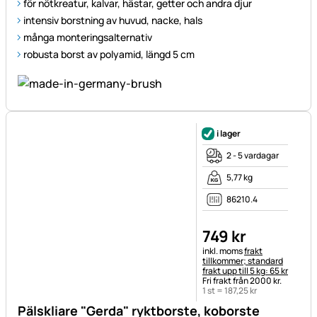
för nötkreatur, kalvar, hästar, getter och andra djur
intensiv borstning av huvud, nacke, hals
många monteringsalternativ
robusta borst av polyamid, längd 5 cm
i lager
2 - 5 vardagar
5,77 kg
86210.4
749
kr
Skatteinformation:
inkl. moms
frakt
tillkommer; standard
frakt upp till 5 kg: 65 kr
Fri frakt från 2000 kr.
1 st =
187
,
25
kr
Pälskliare "Gerda" ryktborste, koborste