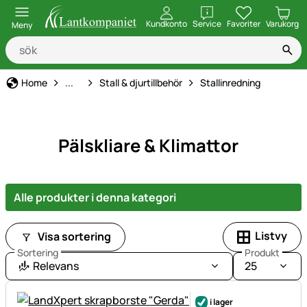
öppna
Kundkonto
Service
Favoriter
Varukorg
Meny
Hem, gård & stall
Home
...
Stall & djurtillbehör
Stallinredning
Pälskliare & Klimattor
Alle produkter i denna kategori
Listvy
Visa sortering
Sortering
Produkt
Relevans
25
i lager