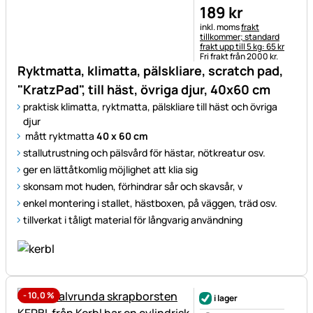
189
kr
Skatteinformation:
inkl. moms
frakt
tillkommer; standard
frakt upp till 5 kg: 65 kr
Fri frakt från 2000 kr.
Ryktmatta, klimatta, pälskliare, scratch pad,
"KratzPad", till häst, övriga djur, 40x60 cm
praktisk klimatta, ryktmatta, pälskliare till häst och övriga
djur
mått ryktmatta
40 x 60 cm
stallutrustning och pälsvård för hästar, nötkreatur osv.
ger en lättåtkomlig möjlighet att klia sig
skonsam mot huden, förhindrar sår och skavsår, v
enkel montering i stallet, hästboxen, på väggen, träd osv.
tillverkat i tåligt material för långvarig användning
-
10,0
%
i lager