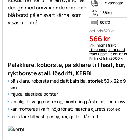
2 - 5 vardagar
1,88 kg
86170
ord. pris
629
kr
566
kr
Skatteinformation:
inkl. moms
frakt
tillkommer; standard
frakt upp till 5 kg: 65 kr
Fri frakt från 2000 kr.
Pälskliare, koborste, pälskliare till häst, kor,
ryktborste stall, lösdrift, KERBL
pälskliare, koborste med platt bak
s
ida,
storlek 50 x 22 x 9
cm
mjuka, elastiska borstar
lämplig för väggmontering, montering på stolpe, i hörn osv.
kan monteras i valfri höjd för att matcha djurets storlek
pälskliare till häst, ponny, kor, getter, får m.fl.