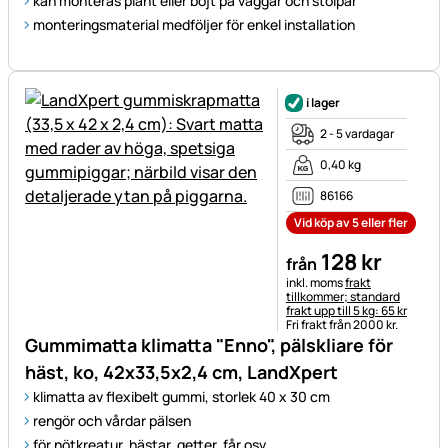
kan monteras plant eller böjt på väggar och stolpar
monteringsmaterial medföljer för enkel installation
i lager
2 - 5 vardagar
0,40 kg
86166
Vid köp av 5 eller fler
128
kr
från
Skatteinformation:
inkl. moms
frakt
tillkommer; standard
frakt upp till 5 kg: 65 kr
Fri frakt från 2000 kr.
Gummimatta klimatta "Enno", pälskliare för
häst, ko, 42x33,5x2,4 cm, LandXpert
klimatta av flexibelt gummi, storlek 40 x 30 cm
rengör och vårdar pälsen
för nötkreatur, hästar, getter, får osv.