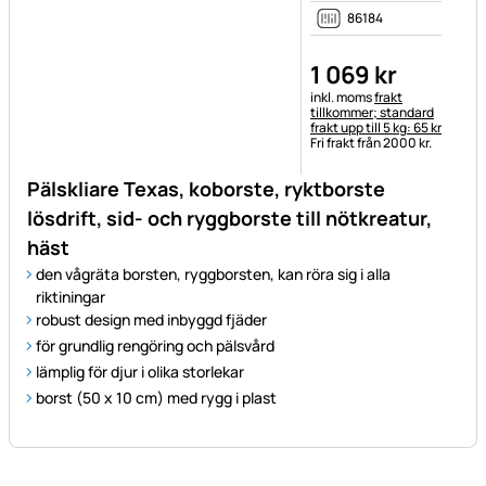
1 069
kr
Skatteinformation:
inkl. moms
frakt
tillkommer; standard
frakt upp till 5 kg: 65 kr
Fri frakt från 2000 kr.
Pälskliare Texas, koborste, ryktborste
lösdrift, sid- och ryggborste till nötkreatur,
häst
den vågräta borsten, ryggborsten, kan röra sig i alla
riktiningar
robust design med inbyggd fjäder
för grundlig rengöring och pälsvård
lämplig för djur i olika storlekar
borst (50 x 10 cm) med rygg i plast
Sidfot