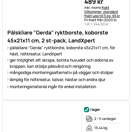
tillkommer; standard
frakt upp till 5 kg: 65 kr
Fri frakt från 2000 kr.
1 st =
244
,
50
kr
Pälskliare "Gerda" ryktborste, koborste
45x21x11 cm, 2 st-pack, LandXpert
pälskliare "Gerda" ryktborste, koborste 45x21x11 cm, för
häst, nötkreatur, LandXpert
ger möjlighet att skrapa, borsta huvudet och sidorna av
kroppen, kan stödja pälsvård och rengöring
mångsidiga monteringsalternativ på väggar och stolpar
lämplig för nötkreatur, kalvar, hästar och andra djur
monteringsmaterial ingår för enkel installation
i lager
2 - 5 vardagar
15,44 kg
86184