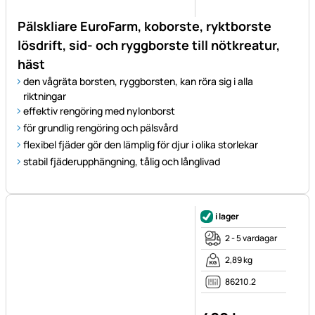
Pälskliare EuroFarm, koborste, ryktborste
lösdrift, sid- och ryggborste till nötkreatur,
häst
den vågräta borsten, ryggborsten, kan röra sig i alla
riktningar
effektiv rengöring med nylonborst
för grundlig rengöring och pälsvård
flexibel fjäder gör den lämplig för djur i olika storlekar
stabil fjäderupphängning, tålig och långlivad
i lager
2 - 5 vardagar
2,89 kg
86210.2
489
kr
Skatteinformation:
inkl. moms
frakt