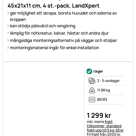
45x21x11 cm, 4 st.-pack, LandXpert
ger möjlighet att skrapa, borsta huvudet och sidorna av
kroppen
kan stödja pälsvård och rengöring
lämplig för nötkreatur, kalvar, hästar och andra djur
mångsidiga monteringsalternativ på väggar och stolpar
monteringsmaterial ingår för enkel installation
i lager
2 - 5 vardagar
11,86 kg
86183
1 299
kr
Skatteinformation:
inkl. moms
frakt
tillkommer; standard
frakt upp till 5 kg: 65 kr
Fri frakt från 2000 kr.