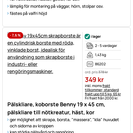
lämplig för montering på väggar, hörn, stolpar osv.
fästes på valfri höjd
-
7,6
%
i lager
2 - 5 vardagar
1,43 kg
86202
ord. pris
378
kr
349
kr
Skatteinformation:
inkl. moms
frakt
tillkommer; standard
frakt upp till 5 kg: 65 kr
Fri frakt från 2000 kr.
Pälskliare, koborste Benny 19 x 45 cm,
pälskliare till nötkreatur, häst, kor
ger möjlighet att skrapa, borsta, "massera", "klia" huvudet
och sidorna av kroppen
kan stödja pälsvård och rengöring