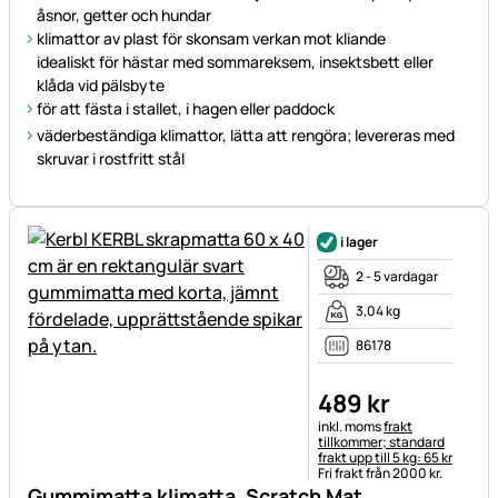
åsnor, getter och hundar
klimattor av plast för skonsam verkan mot kliande
idealiskt för hästar med sommareksem, insektsbett eller
klåda vid pälsbyte
för att fästa i stallet, i hagen eller paddock
väderbeständiga klimattor, lätta att rengöra; levereras med
skruvar i rostfritt stål
i lager
2 - 5 vardagar
3,04 kg
86178
489
kr
Skatteinformation:
inkl. moms
frakt
tillkommer; standard
frakt upp till 5 kg: 65 kr
Fri frakt från 2000 kr.
Gummimatta klimatta, Scratch Mat,