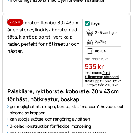
monteringsmaterial medföljer för enkel installation
-
7,5
%
i lager
2 - 5 vardagar
2,47 kg
86204
ord. pris
579
kr
535
kr
Skatteinformation:
inkl. moms
frakt
tillkommer; standard
frakt upp till 5 kg: 65 kr
Fri frakt från 2000 kr.
Pälskliare, ryktborste, koborste, 30 x 43 cm
för häst, nötkreatur, boskap
ger möjlighet att skrapa, borsta, klia, "massera" huvudet och
sidorna av kroppen
kan stödja skötsel och rengöring av pälsen
3-delad konstruktion för flexibel montering