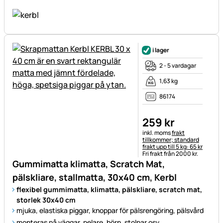
i lager
2 - 5 vardagar
1,63 kg
86174
259
kr
Skatteinformation:
inkl. moms
frakt
tillkommer; standard
frakt upp till 5 kg: 65 kr
Fri frakt från 2000 kr.
Gummimatta klimatta, Scratch Mat,
pälskliare, stallmatta, 30x40 cm, Kerbl
flexibel gummimatta, klimatta, pälskliare, scratch mat,
storlek 30x40 cm
mjuka, elastiska piggar, knoppar för pälsrengöring, pälsvård
monteras på väggar, pelare, hörn, stolpar osv.