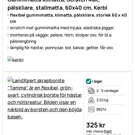
pälskliare, stallmatta, 60x40 cm, Kerbl
flexibel gummimatta, klimatta, pälskliare, storlek 60 x 40
cm
scratch mat gummimatta med mjuka, elastiska piggar,
monteras på väggar, pelare, hörn, stolpar osv. för bl.a.
pälsrengöring
lämplig för hästar, ponnysar, kor, kalvar, getter, får osv.
i lager
2 - 5 vardagar
2,52 kg
86214
325
kr
Skatteinformation:
inkl. moms
frakt