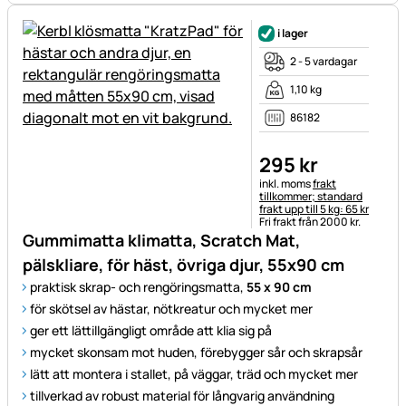
i lager
2 - 5 vardagar
1,10 kg
86182
295
kr
Skatteinformation:
inkl. moms
frakt
tillkommer; standard
frakt upp till 5 kg: 65 kr
Fri frakt från 2000 kr.
Gummimatta klimatta, Scratch Mat,
pälskliare, för häst, övriga djur, 55x90 cm
praktisk skrap- och rengöringsmatta,
55 x 90 cm
för skötsel av hästar, nötkreatur och mycket mer
ger ett lättillgängligt område att klia sig på
mycket skonsam mot huden, förebygger sår och skrapsår
lätt att montera i stallet, på väggar, träd och mycket mer
tillverkad av robust material för långvarig användning