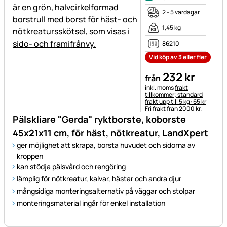
2 - 5 vardagar
1,45 kg
86210
Vid köp av 3 eller fler
232
kr
från
Skatteinformation:
inkl. moms
frakt
tillkommer; standard
frakt upp till 5 kg: 65 kr
Fri frakt från 2000 kr.
Pälskliare "Gerda" ryktborste, koborste
45x21x11 cm, för häst, nötkreatur, LandXpert
ger möjlighet att skrapa, borsta huvudet och sidorna av
kroppen
kan stödja pälsvård och rengöring
lämplig för nötkreatur, kalvar, hästar och andra djur
mångsidiga monteringsalternativ på väggar och stolpar
monteringsmaterial ingår för enkel installation