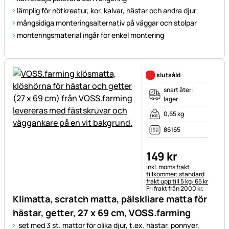
lämplig för nötkreatur, kor, kalvar, hästar och andra djur
mångsidiga monteringsalternativ på väggar och stolpar
monteringsmaterial ingår för enkel montering
slutsåld
snart åter i
lager
0,65 kg
86165
149
kr
Skatteinformation:
inkl. moms
frakt
tillkommer; standard
frakt upp till 5 kg: 65 kr
Fri frakt från 2000 kr.
Klimatta, scratch matta, pälskliare matta för
hästar, getter, 27 x 69 cm, VOSS.farming
set med 3 st. mattor för olika djur, t.ex. hästar, ponnyer,