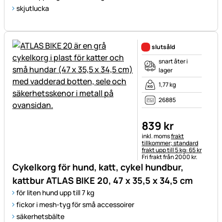
skjutlucka
slutsåld
snart åter i
lager
1,77 kg
26885
839
kr
Skatteinformation:
inkl. moms
frakt
tillkommer; standard
frakt upp till 5 kg: 65 kr
Fri frakt från 2000 kr.
Cykelkorg för hund, katt, cykel hundbur,
kattbur ATLAS BIKE 20, 47 x 35,5 x 34,5 cm
för liten hund upp till 7 kg
fickor i mesh-tyg för små accessoirer
säkerhetsbälte