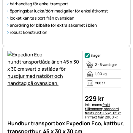
bärhandtag för enkel transport
öppningsbar lucka/dörr med galler för enkel åtkomst
locket kan tas bort från ovansidan
anordning för bilbälte för extra säkerhet i bilen
robust konstruktion
i lager
2 - 5 vardagar
1,00 kg
26837
229
kr
Skatteinformation:
inkl. moms
frakt
tillkommer; standard
frakt upp till 5 kg: 65 kr
Fri frakt från 2000 kr.
Hundbur transportbox Expedion Eco, kattbur,
transportbur, 45 x 30 x 30 cm