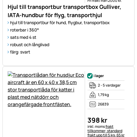
Fri frakt från 2000 kr.
Hjul till transportbur transportbox Gulliver,
IATA-hundbur för flyg, transporthjul
hjul till transportbur för hund, flygbur, transportbox
roterbar i 360°
sats med 4 st
robust och långlivad
färg: svart
i lager
2 - 5 vardagar
1,79 kg
26839
398
kr
Skatteinformation:
inkl. moms
frakt
tillkommer; standard
frakt upp till 5 kg: 65 kr