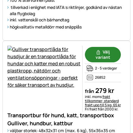
100 % återvunnen plast
tillverkad i enlighet med IATA:s riktlinjer, godkänd av nästan
alla flygbolag
inkl. vattenskål och bärhandtag
högkvalitativ metalldörr med snäpplås
Välj
variant
2 - 5 vardagar
26852
279
kr
från
Skatteinformation:
inkl. moms
frakt
tillkommer; standard
frakt upp till 5 kg: 65 kr
Fri frakt från 2000 kr.
Transportbur för hund, katt, transportbox
Gulliver, hundbur, kattbur
väljbar storlek: 48x32x31 cm (max. 6 kg), 55x36x35 cm