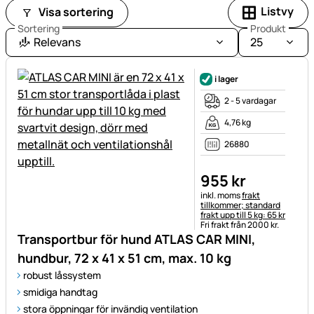
Listvy
Visa sortering
Sortering
Produkt
Relevans
25
i lager
2 - 5 vardagar
4,76 kg
26880
955
kr
Skatteinformation:
inkl. moms
frakt
tillkommer; standard
frakt upp till 5 kg: 65 kr
Fri frakt från 2000 kr.
Transportbur för hund ATLAS CAR MINI,
hundbur, 72 x 41 x 51 cm, max. 10 kg
robust låssystem
smidiga handtag
stora öppningar för invändig ventilation