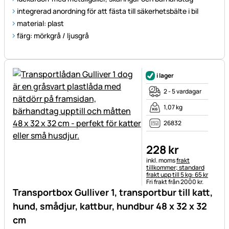
integrerad anordning för att fästa till säkerhetsbälte i bil
material: plast
färg: mörkgrå / ljusgrå
i lager
2 - 5 vardagar
1,07 kg
26832
228
kr
Skatteinformation:
inkl. moms
frakt
tillkommer; standard
frakt upp till 5 kg: 65 kr
Fri frakt från 2000 kr.
Transportbox Gulliver 1, transportbur till katt,
hund, smådjur, kattbur, hundbur 48 x 32 x 32
cm