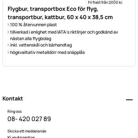
Fri frakt från 2000 kr.
Flygbur, transportbox Eco för flyg,
transportbur, kattbur, 60 x 40 x 38,5 cm
100 % återvunnen plast
tillverkad i enlighet med IATA:s riktlinjer och godkänd av
nästan alla flygbolag
inkl. vattenskål och bärhandtag
högkvalitativ metalldörr med snäpplås
Sidfot
Kontakt
Ring oss
08- 420 027 89
Skicka ett meddelande
Kundcenter