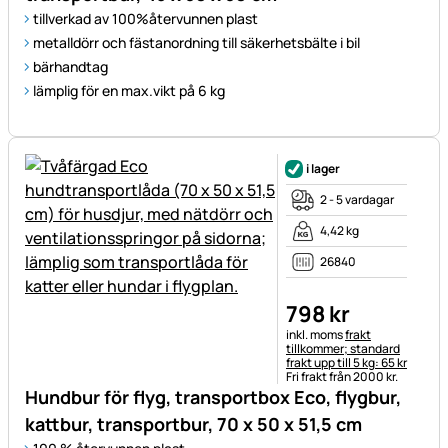
tillverkad av 100%återvunnen plast
metalldörr och fästanordning till säkerhetsbälte i bil
bärhandtag
lämplig för en max.vikt på 6 kg
i lager
2 - 5 vardagar
4,42 kg
26840
798
kr
Skatteinformation:
inkl. moms
frakt
tillkommer; standard
frakt upp till 5 kg: 65 kr
Fri frakt från 2000 kr.
Hundbur för flyg, transportbox Eco, flygbur,
kattbur, transportbur, 70 x 50 x 51,5 cm