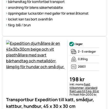
bärhandtag för komfortbel transport
anordning för bilens säkerhetsbälte
öppningsbar lucka/dörr med galler för enkel åtkomst
locket kan tas bort ovanifrån
färg: blå / brun
i lager
2 - 5 vardagar
0,89 kg
26831
198
kr
Skatteinformation:
inkl. moms
frakt
tillkommer; standard
frakt upp till 5 kg: 65 kr
Fri frakt från 2000 kr.
Transportbur Expedition till katt, smådjur,
kattbur, hundbur, 45 x 30 x 30 cm