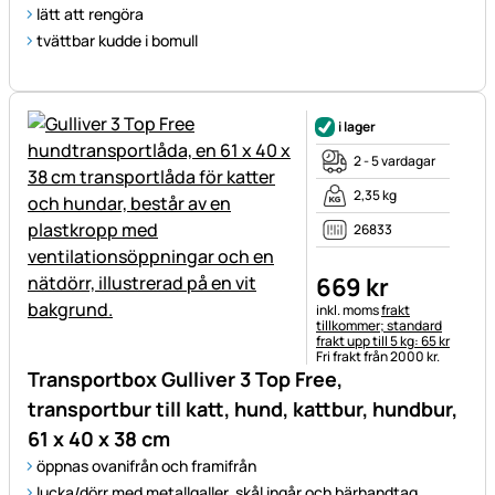
lätt att rengöra
tvättbar kudde i bomull
i lager
2 - 5 vardagar
2,35 kg
26833
669
kr
Skatteinformation:
inkl. moms
frakt
tillkommer; standard
frakt upp till 5 kg: 65 kr
Fri frakt från 2000 kr.
Transportbox Gulliver 3 Top Free,
transportbur till katt, hund, kattbur, hundbur,
61 x 40 x 38 cm
öppnas ovanifrån och framifrån
lucka/dörr med metallgaller, skål ingår och bärhandtag