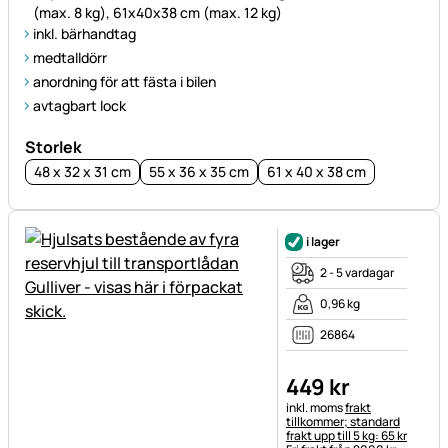
(max. 8 kg), 61x40x38 cm (max. 12 kg)
inkl. bärhandtag
medtalldörr
anordning för att fästa i bilen
avtagbart lock
Storlek
48 x 32 x 31 cm
55 x 36 x 35 cm
61 x 40 x 38 cm
i lager
2 - 5 vardagar
0,96 kg
26864
449
kr
Skatteinformation:
inkl. moms
frakt
tillkommer; standard
frakt upp till 5 kg: 65 kr