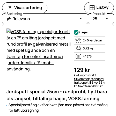
Listvy
Visa sortering
Sortering
Produkt
Relevans
25
i lager
2 - 5 vardagar
0,72 kg
44375
129
kr
Skatteinformation:
inkl. moms
frakt
tillkommer; standard
frakt upp till 5 kg: 65 kr
Fri frakt från 2000 kr.
Jordspett special 75cm - rundprofil, flyttbara
elstängsel, tillfälliga hagar, VOSS.farming
Specialjordstång av förzinkat järn med påsvetsad tvärstång
för lätt utdragning