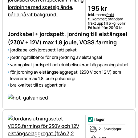
195
kr
Skatteinformation:
inkl. moms
frakt
tillkommer; standard
frakt upp till 5 kg: 65 kr
Fri frakt från 2000 kr.
Jordkabel + jordspett, jordning till elstängsel
(230V + 12V) max 1,8 joule, VOSS.farming
jordkabel och jordspett i ett paket
jordningstillbehör för bra jordning av elstängsel
varmgalvat jordspett och dubbelisolerad högspänningskabel
för jordning av elstängselaggregat (230 V och 12 V) som
levererar max 1,8 joule pulsenergi
bra kvalitet till oslagbart pris
i lager
2 - 5 vardagar