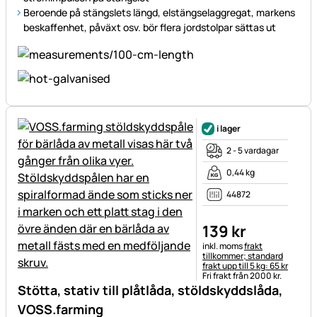
Beroende på stängslets längd, elstängselaggregat, markens
beskaffenhet, påväxt osv. bör flera jordstolpar sättas ut
i lager
2 - 5 vardagar
0,44 kg
44872
139
kr
Skatteinformation:
inkl. moms
frakt
tillkommer; standard
frakt upp till 5 kg: 65 kr
Fri frakt från 2000 kr.
Stötta, stativ till plåtlåda, stöldskyddslåda,
VOSS.farming