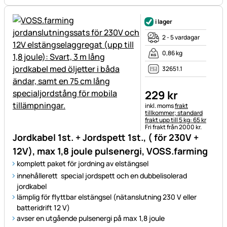
i lager
2 - 5 vardagar
0,86 kg
32651.1
229
kr
Skatteinformation:
inkl. moms
frakt
tillkommer; standard
frakt upp till 5 kg: 65 kr
Fri frakt från 2000 kr.
Jordkabel 1st. + Jordspett 1st., ( för 230V +
12V), max 1,8 joule pulsenergi, VOSS.farming
komplett paket för jordning av elstängsel
innehållerett special jordspett och en dubbelisolerad
jordkabel
lämplig för flyttbar elstängsel (nätanslutning 230 V eller
batteridrift 12 V)
avser en utgående pulsenergi på max 1,8 joule