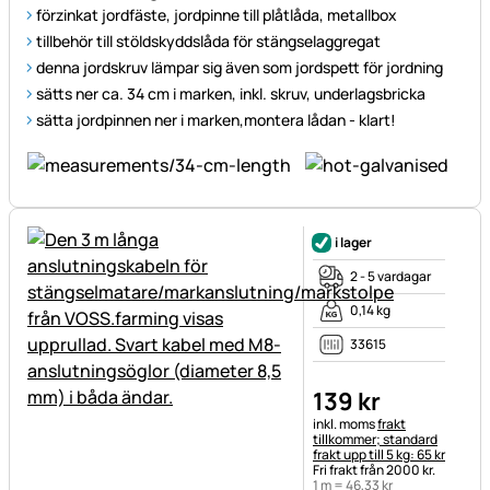
förzinkat jordfäste, jordpinne till plåtlåda, metallbox
tillbehör till stöldskyddslåda för stängselaggregat
denna jordskruv lämpar sig även som jordspett för jordning
sätts ner ca. 34 cm i marken, inkl. skruv, underlagsbricka
sätta jordpinnen ner i marken,montera lådan - klart!
i lager
2 - 5 vardagar
0,14 kg
33615
139
kr
Skatteinformation:
inkl. moms
frakt
tillkommer; standard
frakt upp till 5 kg: 65 kr
Fri frakt från 2000 kr.
1 m =
46
,
33
kr