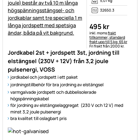
5,07 kg
32650.3
495
kr
Skatteinformation:
inkl. moms
frakt
tillkommer; standard
frakt upp till 5 kg: 65 kr
Fri frakt från 2000 kr.
Jordkabel 2st + jordspett 3st, jordning till
elstängsel (230V + 12V) från 3,2 joule
pulsenergi, VOSS
jordkabel och jordspett i ett paket
jordningstillbehör för bra jordning av elstängsel
varmgalvade jordspett och dubbelisolerade
högspänningskabel
för jordning av elstängselaggregat (230 V och 12 V) med
minst 3,2 joule pulsenergi
bra kvalitet till oslagbart pris