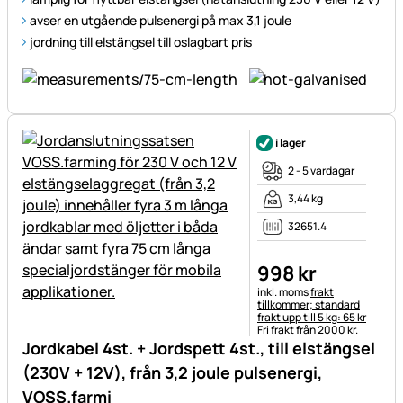
avser en utgående pulsenergi på max 3,1 joule
jordning till elstängsel till oslagbart pris
i lager
2 - 5 vardagar
3,44 kg
32651.4
998
kr
Skatteinformation:
inkl. moms
frakt
tillkommer; standard
frakt upp till 5 kg: 65 kr
Fri frakt från 2000 kr.
Jordkabel 4st. + Jordspett 4st., till elstängsel
(230V + 12V), från 3,2 joule pulsenergi,
VOSS.farmi