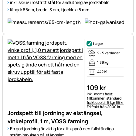
inkl. skruv i rostfritt stål för anslutning av jordkabeln
längd: 65cm, bredd: 3 cm, tjocklek: 5 mm
i lager
2 - 5 vardagar
1,39 kg
44219
109
kr
Skatteinformation:
inkl. moms
frakt
tillkommer; standard
frakt upp till 5 kg: 65 kr
Fri frakt från 2000 kr.
Jordspett till jordning av elstängsel,
vinkelprofil, 1 m, VOSS.farming
En god jordning är viktig för att uppnå den fullständiga
strömimpulsen på stängslet