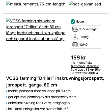
i lager
2 - 5 vardagar
1,99 kg
42140
159
kr
Skatteinformation:
inkl. moms
frakt
tillkommer; standard
frakt upp till 5 kg: 65 kr
Fri frakt från 2000 kr.
VOSS.farming "Driller" inskruvningsjordspett,
jordspett, gänga, 80 cm
mobilt jordspett med en längd på 80 cm
ger optimal jordning av ditt stängselsystem
enkel inskruvning tack vare jordgängan
inkl. anslutningsskruvar av rostfritt stål