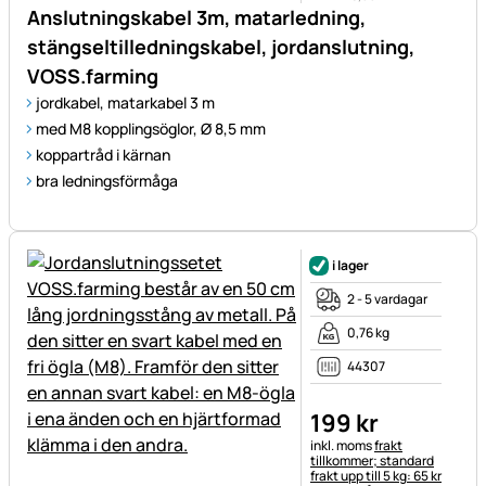
Anslutningskabel 3m, matarledning,
stängseltilledningskabel, jordanslutning,
VOSS.farming
jordkabel, matarkabel 3 m
med M8 kopplingsöglor, Ø 8,5 mm
koppartråd i kärnan
bra ledningsförmåga
i lager
2 - 5 vardagar
0,76 kg
44307
199
kr
Skatteinformation:
inkl. moms
frakt
tillkommer; standard
frakt upp till 5 kg: 65 kr