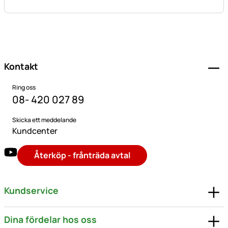
Sidfot
Kontakt
Ring oss
08- 420 027 89
Skicka ett meddelande
Kundcenter
Återköp - frånträda avtal
Kundservice
Dina fördelar hos oss