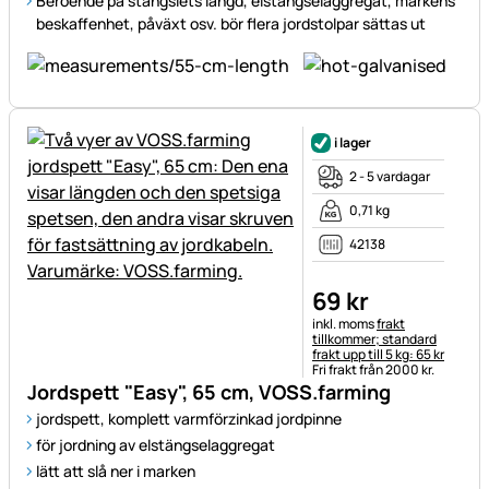
Beroende på stängslets längd, elstängselaggregat, markens
beskaffenhet, påväxt osv. bör flera jordstolpar sättas ut
i lager
2 - 5 vardagar
0,71 kg
42138
69
kr
Skatteinformation:
inkl. moms
frakt
tillkommer; standard
frakt upp till 5 kg: 65 kr
Fri frakt från 2000 kr.
Jordspett "Easy", 65 cm, VOSS.farming
jordspett, komplett varmförzinkad jordpinne
för jordning av elstängselaggregat
lätt att slå ner i marken