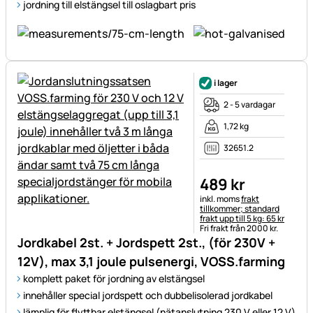
jordning till elstängsel till oslagbart pris
i lager
2 - 5 vardagar
1,72 kg
32651.2
489
kr
Skatteinformation:
inkl. moms
frakt
tillkommer; standard
frakt upp till 5 kg: 65 kr
Fri frakt från 2000 kr.
Jordkabel 2st. + Jordspett 2st., (för 230V +
12V), max 3,1 joule pulsenergi, VOSS.farming
komplett paket för jordning av elstängsel
innehåller special jordspett och dubbelisolerad jordkabel
lämplig för flyttbar elstängsel (nätanslutning 230 V eller 12 V)