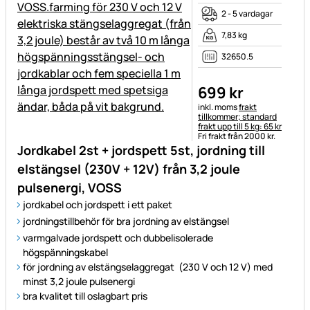
2 - 5 vardagar
7,83 kg
32650.5
699
kr
Skatteinformation:
inkl. moms
frakt
tillkommer; standard
frakt upp till 5 kg: 65 kr
Fri frakt från 2000 kr.
Jordkabel 2st + jordspett 5st, jordning till
elstängsel (230V + 12V) från 3,2 joule
pulsenergi, VOSS
jordkabel och jordspett i ett paket
jordningstillbehör för bra jordning av elstängsel
varmgalvade jordspett och dubbelisolerade
högspänningskabel
för jordning av elstängselaggregat (230 V och 12 V) med
minst 3,2 joule pulsenergi
bra kvalitet till oslagbart pris