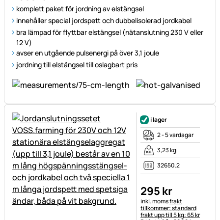
komplett paket för jordning av elstängsel
innehåller special jordspett och dubbelisolerad jordkabel
bra lämpad för flyttbar elstängsel (nätanslutning 230 V eller
12 V)
avser en utgående pulsenergi på över 3,1 joule
jordning till elstängsel till oslagbart pris
i lager
2 - 5 vardagar
3,23 kg
32650.2
295
kr
Skatteinformation:
inkl. moms
frakt
tillkommer; standard
frakt upp till 5 kg: 65 kr