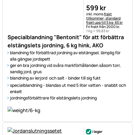
599
kr
Skatteinformation:
inkl. moms
frakt
tillkommer; standard
frakt upp till 5 kg: 65 kr
Fri frakt från 2000 kr.
1 kg =
99
,
83
kr
Specialblandning "Bentonit" för att förbättra
elstängslets jordning, 6 kg hink, AKO
blandning för förbättrad jordning av elstängsel, lämplig för
alla gängse jordspett
ger en bra jordning vid svåra markförhållanden såsom torr,
sandig jord, grus
blandning av lerjord och salt - binder till sig fukt
specialblandning - blandas ut med 5 liter vatten - snabbt och
enkelt
jordningsförbättrare för elstängslets jordning
i lager