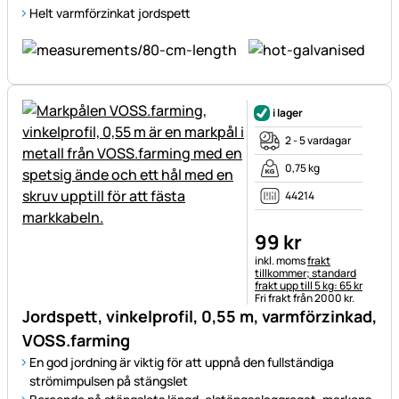
Helt varmförzinkat jordspett
i lager
2 - 5 vardagar
0,75 kg
44214
99
kr
Skatteinformation:
inkl. moms
frakt
tillkommer; standard
frakt upp till 5 kg: 65 kr
Fri frakt från 2000 kr.
Jordspett, vinkelprofil, 0,55 m, varmförzinkad,
VOSS.farming
En god jordning är viktig för att uppnå den fullständiga
strömimpulsen på stängslet