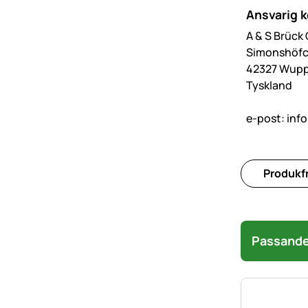
Ansvarig 
A & S Brüc
Simonshöfc
42327 Wupp
Tyskland
e-post:
inf
Produkfr
Passande 