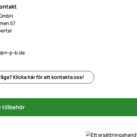
kontakt
k GmbH
hen 57
ertal
o@n-p-b.de
åga? Klicka här för att kontakta oss!
tillbehör