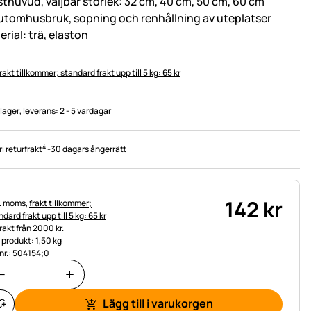
sthuvud, väljbar storlek: 32 cm, 40 cm, 50 cm, 60 cm
 utomhusbruk, sopning och renhållning av uteplatser
rial: trä, elaston
rakt tillkommer; standard frakt upp till 5 kg: 65 kr
 lager
, leverans:
2 - 5 vardagar
4
ri returfrakt
-
30 dagars ångerrätt
142
kr
tteinformation:
l. moms,
frakt tillkommer;
dard frakt upp till 5 kg: 65 kr
frakt från 2000 kr.
t produkt: 1,50 kg
.nr.: 504154;0
Lägg till i varukorgen