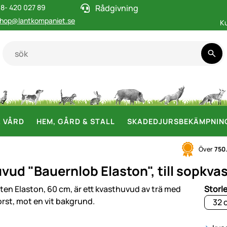
8- 420 027 89
Rådgivning
hop@lantkompaniet.se
K
& VÅRD
HEM, GÅRD & STALL
SKADEDJURSBEKÄMPNIN
Över
750
vud "Bauernlob Elaston", till sopkvas
i
Storl
32 