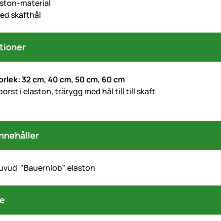
aston-material
ed skafthål
tioner
torlek: 32 cm, 40 cm, 50 cm, 60 cm
orst i elaston, trärygg med hål till till skaft
nnehåller
uvud "Bauernlob" elaston
re