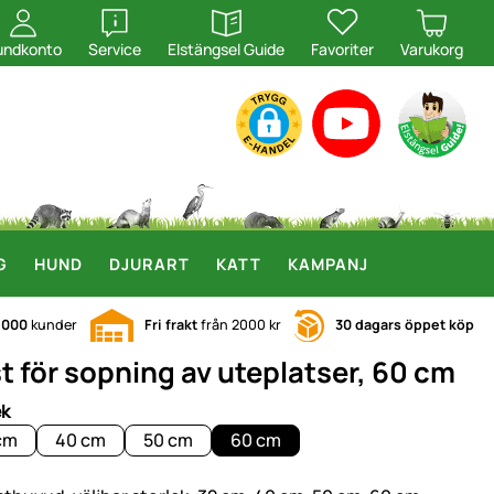
öppna
öppna
undkonto
Service
Elstängsel Guide
Favoriter
Varukorg
G
HUND
DJURART
KATT
KAMPANJ
.000
kunder
Fri frakt
från 2000 kr
30 dagars öppet köp
t för sopning av uteplatser, 60 cm
ek
cm
40 cm
50 cm
60 cm