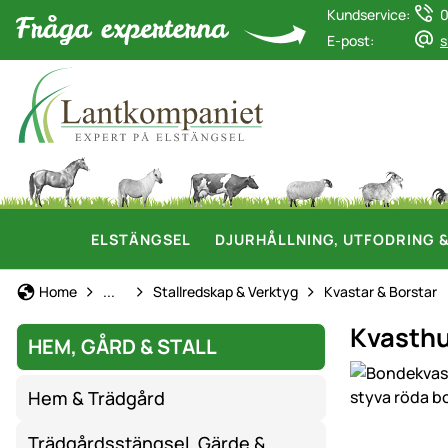
Kundservice:
0
E-post:
s
ELSTÄNGSEL
DJURHÅLLNING, UTFODRING 
Hem, gård & stall
Home
...
Stallredskap & Verktyg
Kvastar & Borstar
Kvasthu
HEM, GÅRD & STALL
Produktgaler
Hem & Trädgård
Trädgårdsstängsel, Gärde &