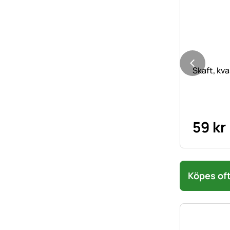
Skaft, kva
59
kr
Köpes oft