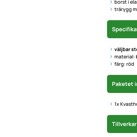
borst i el
trärygg m
Specifika
väljbar s
material: b
färg: röd
Paketet i
1x Kvasth
Tillverka