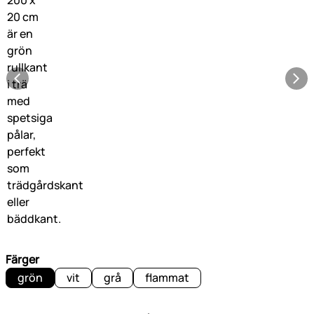
Färger
grön
vit
grå
flammat