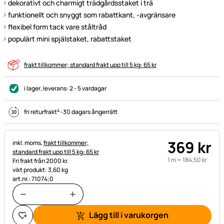
dekorativt och charmigt trädgårdsstaket i trä
funktionellt och snyggt som rabattkant, -avgränsare
flexibel form tack vare ståltråd
populärt mini spjälstaket, rabattstaket
frakt tillkommer; standard frakt upp till 5 kg: 65 kr
i lager
, leverans:
2 - 5 vardagar
4
fri returfrakt
-
30 dagars ångerrätt
369
kr
Skatteinformation:
inkl. moms,
frakt tillkommer;
standard frakt upp till 5 kg: 65 kr
1 m =
184
,
50
kr
Fri frakt från 2000 kr.
vikt produkt: 3,60 kg
art.nr.: 71074;0
Lägg till i varukorgen