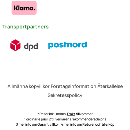
Transportpartners
Allmänna köpvillkor
Företagsinformation
Återkallelse
Sekretesspolicy
* Priser inkl. moms.
Frakt
tillkommer
1 ordinarie pris | 2 tillverkarens rekommenderade pris
3 mer info om
Garantivillkor
| 4 mer info om
Returer och återköp