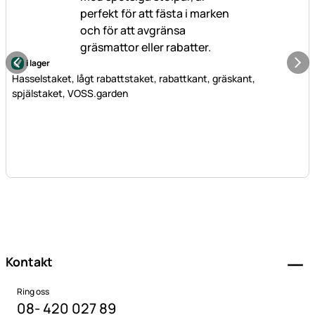
i lager
Hasselstaket, lågt rabattstaket, rabattkant, gräskant,
spjälstaket, VOSS.garden
Sidfot
Kontakt
Ring oss
08- 420 027 89