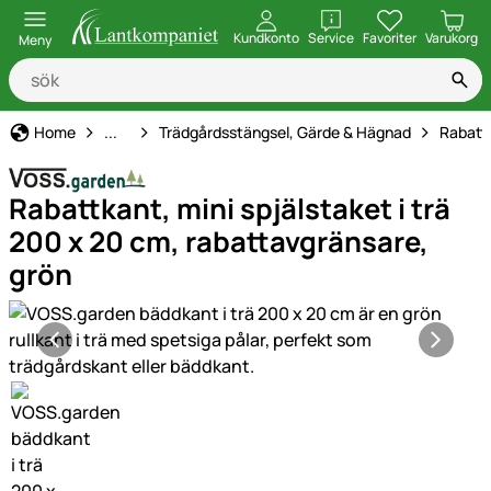
öppna
Kundkonto
Service
Favoriter
Varukorg
Meny
Hem, gård & stall
Home
...
Trädgårdsstängsel, Gärde & Hägnad
Rabatt
Rabattkant, mini spjälstaket i trä
200 x 20 cm, rabattavgränsare,
grön
Produktgaleri