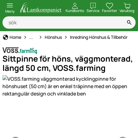
öppna
Kundkonto
Service
Favoriter
Varukorg
Meny
Hönshållning
Home
...
Hönshus
Inredning Hönshus & Tillbehör
Sittpinne för höns, väggmonterad,
längd 50 cm, VOSS.farming
Produktgaleri