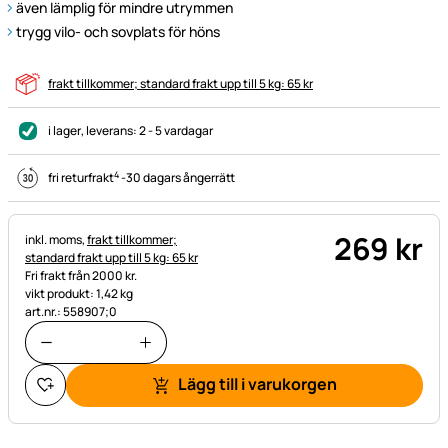
även lämplig för mindre utrymmen
trygg vilo- och sovplats för höns
frakt tillkommer; standard frakt upp till 5 kg: 65 kr
i lager
, leverans:
2 - 5 vardagar
4
fri returfrakt
-
30 dagars ångerrätt
269
kr
Skatteinformation:
inkl. moms,
frakt tillkommer;
standard frakt upp till 5 kg: 65 kr
Fri frakt från 2000 kr.
vikt produkt: 1,42 kg
art.nr.: 558907;0
Lägg till i varukorgen