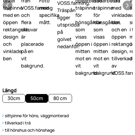
Längd
30cm
50cm
80 cm
sittpinne för höns, väggmonterad
tillverkad i trä
till hönshus och hönshage