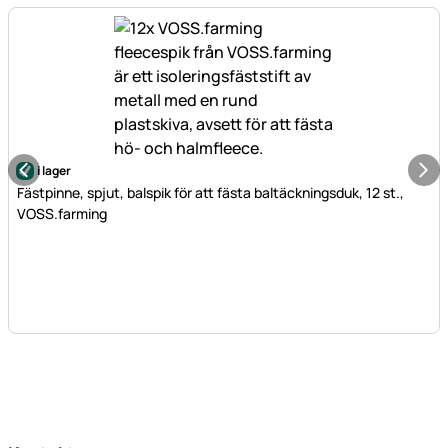
i lager
Fästpinne, spjut, balspik för att fästa baltäckningsduk, 12 st.,
VOSS.farming
Sidfot