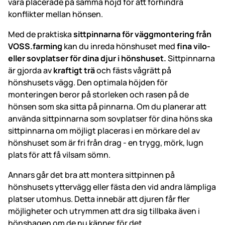
vara placerade på samma höjd för att förhindra
konflikter mellan hönsen.
Med de praktiska
sittpinnarna för väggmontering från
VOSS.farming
kan du inreda hönshuset med
fina vilo-
eller sovplatser för dina djur i hönshuset.
Sittpinnarna
är gjorda av
kraftigt trä
och fästs vågrätt på
hönshusets vägg. Den optimala höjden för
monteringen beror på storleken och rasen på de
hönsen som ska sitta på pinnarna. Om du planerar att
använda sittpinnarna som sovplatser för dina höns ska
sittpinnarna om möjligt placeras i en mörkare del av
hönshuset som är fri från drag - en trygg, mörk, lugn
plats för att få vilsam sömn.
Annars går det bra att montera sittpinnen på
hönshusets yttervägg eller fästa den vid andra lämpliga
platser utomhus. Detta innebär att djuren får fler
möjligheter och utrymmen att dra sig tillbaka även i
hönshagen om de nu känner för det.