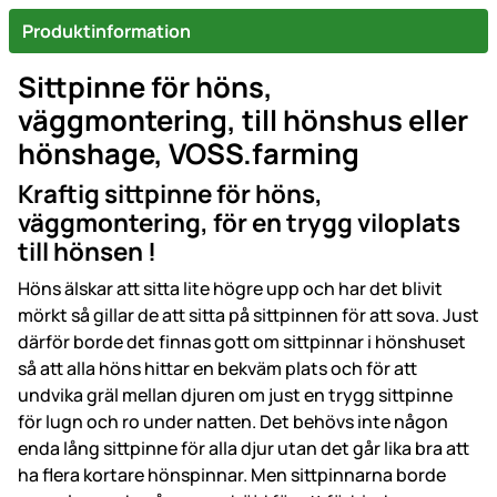
Produktinformation
Sittpinne för höns,
väggmontering, till hönshus eller
hönshage, VOSS.farming
Kraftig sittpinne för höns,
väggmontering, för en trygg viloplats
till hönsen !
Höns älskar att sitta lite högre upp och har det blivit
mörkt så gillar de att sitta på sittpinnen för att sova. Just
därför borde det finnas gott om sittpinnar i hönshuset
så att alla höns hittar en bekväm plats och för att
undvika gräl mellan djuren om just en trygg sittpinne
för lugn och ro under natten. Det behövs inte någon
enda lång sittpinne för alla djur utan det går lika bra att
ha flera kortare hönspinnar. Men sittpinnarna borde