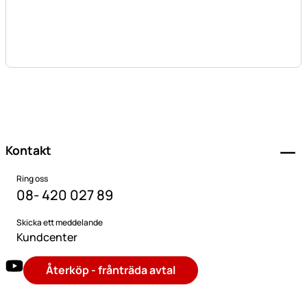
Sidfot
Kontakt
Ring oss
08- 420 027 89
Skicka ett meddelande
Kundcenter
Återköp - frånträda avtal