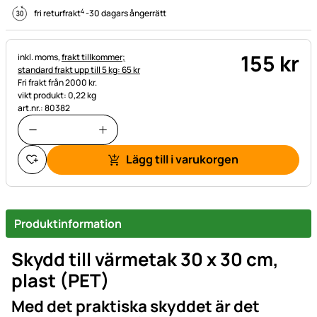
4
fri returfrakt
-
30 dagars ångerrätt
155
kr
Skatteinformation:
inkl. moms,
frakt tillkommer;
standard frakt upp till 5 kg: 65 kr
Fri frakt från 2000 kr.
vikt produkt: 0,22 kg
art.nr.: 80382
Lägg till i varukorgen
Produktinformation
Skydd till värmetak
30 x 30 cm,
plast (PET)
Med det praktiska skyddet är det