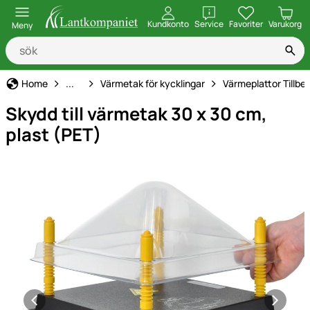
öppna
Kundkonto
Service
Favoriter
Varukorg
Meny
Kycklinguppfödning
Home
...
Värmetak för kycklingar
Värmeplattor Tillbe
Skydd till värmetak 30 x 30 cm,
plast (PET)
Produktgaleri