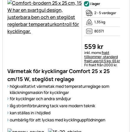
i lager
2 - 5 vardagar
1,35 kg
80371
559
kr
Skatteinformation:
inkl. moms
frakt
tillkommer; standard
frakt upp till 5 kg: 65 kr
Fri frakt från 2000 kr.
Värmetak för kycklingar Comfort 25 x 25
cm/15 W, steglöst reglage
högkvalitativt värmetak med temperaturreglage som
kläckningsmaskin för kycklingar
för kycklingar och andra smådjur
låg strömförbrukning tack vare modern teknik
kan ställas in i höjdled
oumbärlig för att lyckas med kycklinguppfödningen