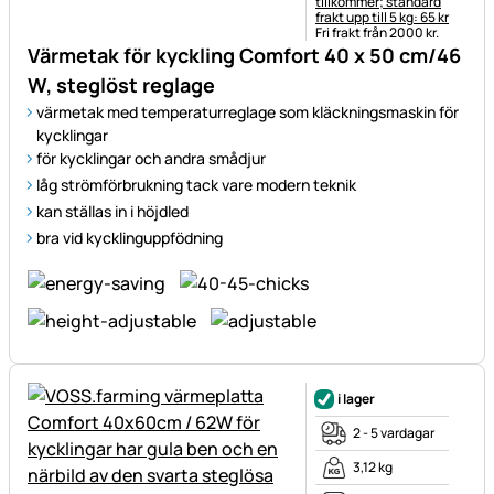
tillkommer; standard
frakt upp till 5 kg: 65 kr
Fri frakt från 2000 kr.
Värmetak för kyckling Comfort 40 x 50 cm/46
W, steglöst reglage
värmetak med temperaturreglage som kläckningsmaskin för
kycklingar
för kycklingar och andra smådjur
låg strömförbrukning tack vare modern teknik
kan ställas in i höjdled
bra vid kycklinguppfödning
i lager
2 - 5 vardagar
3,12 kg