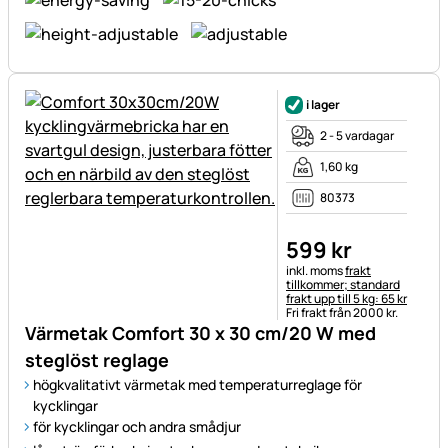
i lager
2 - 5 vardagar
1,60 kg
80373
599
kr
Skatteinformation:
inkl. moms
frakt
tillkommer; standard
frakt upp till 5 kg: 65 kr
Fri frakt från 2000 kr.
Värmetak Comfort 30 x 30 cm/20 W med
steglöst reglage
högkvalitativt värmetak med temperaturreglage för
kycklingar
för kycklingar och andra smådjur