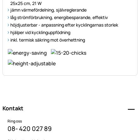
25x25 cm, 21 W
jämn värmefördelning, självreglerande
låg strömförbrukning, energibesparande, effektiv
höjdjusterbar - anpassning efter kycklingarnas storlek
hjälper vid kycklinguppfödning
inkl. termisk säkring mot överhettning
Sidfot
Kontakt
Ring oss
08- 420 027 89