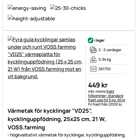
i lager
2 - 5 vardagar
0,94 kg
561750
449
kr
Skatteinformation:
inkl. moms
frakt
tillkommer; standard
frakt upp till 5 kg: 65 kr
Fri frakt från 2000 kr.
Värmetak för kycklingar "VD25",
kycklinguppfödning, 25x25 cm, 21 W,
VOSS.farming
högkvalitativt värmetak för kycklingar, kycklinguppfödning,