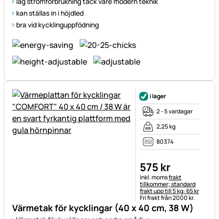
låg strömförbrukning tack vare modern teknik
kan ställas in i höjdled
bra vid kycklinguppfödning
i lager
2 - 5 vardagar
2,25 kg
80374
575
kr
Skatteinformation:
inkl. moms
frakt
tillkommer; standard
frakt upp till 5 kg: 65 kr
Fri frakt från 2000 kr.
Värmetak för kycklingar (40 x 40 cm, 38 W)