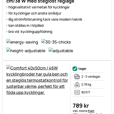
cm/38 W med steglöst reglage
högkvalitativt varmetak för kycklingar
för kycklingar och andra smådjur
låg strömförbrukning tack vare modern teknik
kan ställas in i höjdled
bra vid kycklinguppfödning
i lager
2 - 5 vardagar
2,76 kg
80377
789
kr
Skatteinformation:
inkl. moms
frakt