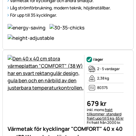
Värmetak för kycklingar och andra smådjur.
Låg strömförbrukning, modern teknik, höjdinställbar.
För upp till 35 kycklingar.
i lager
2 - 5 vardagar
2,38 kg
80375
679
kr
Skatteinformation:
inkl. moms
frakt
tillkommer; standard
frakt upp till 5 kg: 65 kr
Fri frakt från 2000 kr.
Värmetak för kycklingar "COMFORT" 40 x 40