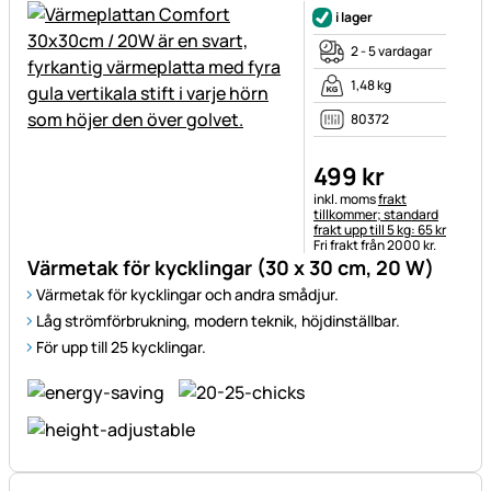
i lager
2 - 5 vardagar
1,48 kg
80372
499
kr
Skatteinformation:
inkl. moms
frakt
tillkommer; standard
frakt upp till 5 kg: 65 kr
Fri frakt från 2000 kr.
Värmetak för kycklingar (30 x 30 cm, 20 W)
Värmetak för kycklingar och andra smådjur.
Låg strömförbrukning, modern teknik, höjdinställbar.
För upp till 25 kycklingar.