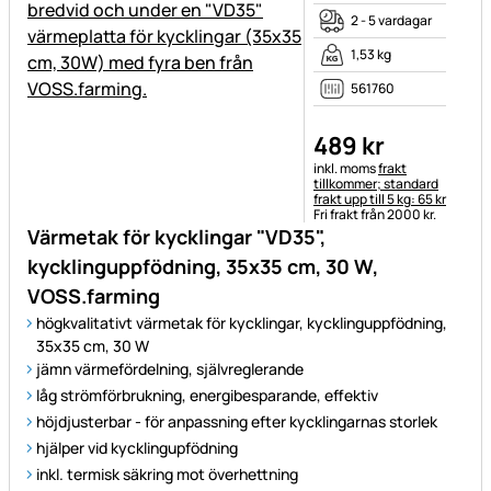
2 - 5 vardagar
1,53 kg
561760
489
kr
Skatteinformation:
inkl. moms
frakt
tillkommer; standard
frakt upp till 5 kg: 65 kr
Fri frakt från 2000 kr.
Värmetak för kycklingar "VD35",
kycklinguppfödning, 35x35 cm, 30 W,
VOSS.farming
högkvalitativt värmetak för kycklingar, kycklinguppfödning,
35x35 cm, 30 W
jämn värmefördelning, självreglerande
låg strömförbrukning, energibesparande, effektiv
höjdjusterbar - för anpassning efter kycklingarnas storlek
hjälper vid kycklingupfödning
inkl. termisk säkring mot överhettning