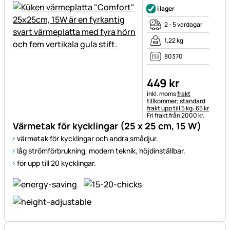
i lager
2 - 5 vardagar
1,22 kg
80370
449
kr
Skatteinformation:
inkl. moms
frakt
tillkommer; standard
frakt upp till 5 kg: 65 kr
Fri frakt från 2000 kr.
Värmetak för kycklingar (25 x 25 cm, 15 W)
värmetak för kycklingar och andra smådjur.
låg strömförbrukning, modern teknik, höjdinställbar.
för upp till 20 kycklingar.