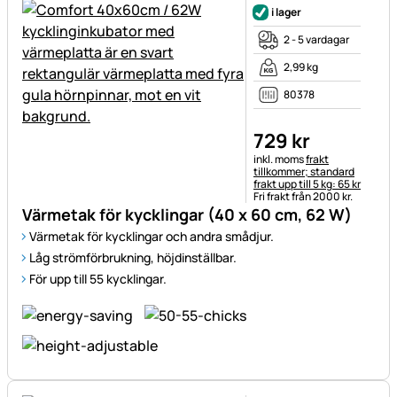
i lager
2 - 5 vardagar
2,99 kg
80378
729
kr
Skatteinformation:
inkl. moms
frakt
tillkommer; standard
frakt upp till 5 kg: 65 kr
Fri frakt från 2000 kr.
Värmetak för kycklingar (40 x 60 cm, 62 W)
Värmetak för kycklingar och andra smådjur.
Låg strömförbrukning, höjdinställbar.
För upp till 55 kycklingar.