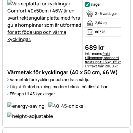
i lager
2 - 5 vardagar
2,64 kg
80376
689
kr
Skatteinformation:
inkl. moms
frakt
tillkommer; standard
frakt upp till 5 kg: 65 kr
Fri frakt från 2000 kr.
Värmetak för kycklingar (40 x 50 cm, 46 W)
Värmetak för kycklingar och andra smådjur.
Låg strömförbrukning, modern teknik, höjdinställbar.
För upp till 45 kycklingar.