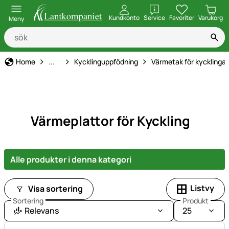
öppna
Kundkonto
Service
Favoriter
Varukorg
Meny
Hönshållning
Home
...
Kycklinguppfödning
Värmetak för kycklingar
Värmeplattor för Kyckling
Alle produkter i denna kategori
Listvy
Visa sortering
Sortering
Produkt
Relevans
25