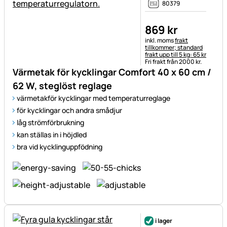
80379
869
kr
Skatteinformation:
inkl. moms
frakt
tillkommer; standard
frakt upp till 5 kg: 65 kr
Fri frakt från 2000 kr.
Värmetak för kycklingar Comfort 40 x 60 cm /
62 W, steglöst reglage
värmetakför kycklingar med temperaturreglage
för kycklingar och andra smådjur
låg strömförbrukning
kan ställas in i höjdled
bra vid kycklinguppfödning
i lager