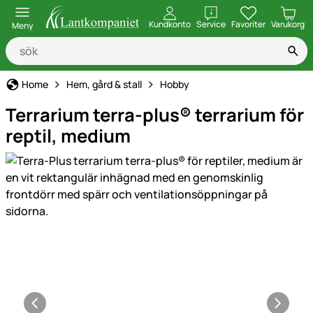
öppna
Kundkonto
Service
Favoriter
Varukorg
Meny
Home
Hem, gård & stall
Hobby
Terrarium terra-plus® terrarium för
reptil, medium
Produktgaleri