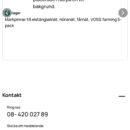
i lager
Markpinnar till elstängselnät, hönsnät, fårnät, VOSS.farming 5-
pack
Sidfot
Kontakt
Ring oss
08- 420 027 89
Skicka ett meddelande