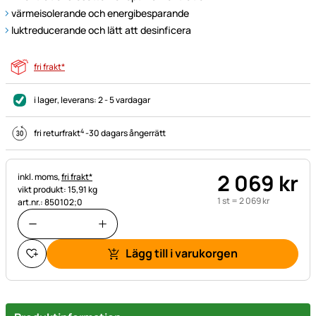
värmeisolerande och energibesparande
luktreducerande och lätt att desinficera
fri frakt*
i lager
, leverans:
2 - 5 vardagar
4
fri returfrakt
-
30 dagars ångerrätt
2 069
kr
Skatteinformation:
inkl. moms,
fri frakt*
vikt produkt: 15,91 kg
1 st =
2 069
kr
art.nr.: 850102;0
Lägg till i varukorgen