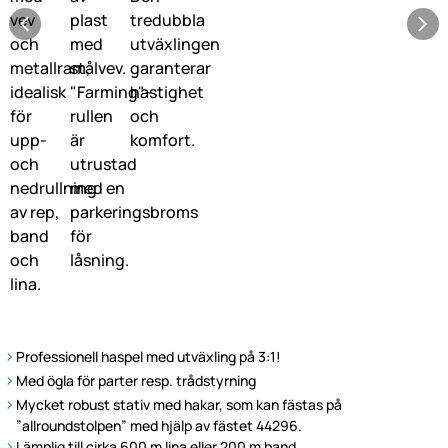
Professionell haspel med utväxling på 3:1!
Med ögla för parter resp. trådstyrning
Mycket robust stativ med hakar, som kan fästas på
”allroundstolpen” med hjälp av fästet 44296.
Lämplig till cirka 600 m lina eller 200 m band