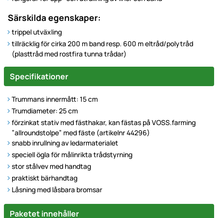
Särskilda egenskaper:
trippel utväxling
tillräcklig för cirka 200 m band resp. 600 m eltråd/polytråd
(plasttråd med rostfira tunna trådar)
Specifikationer
Trummans innermått: 15 cm
Trumdiameter: 25 cm
förzinkat stativ med fästhakar, kan fästas på VOSS.farming
”allroundstolpe” med fäste (artikelnr 44296)
snabb inrullning av ledarmaterialet
speciell ögla för målinrikta trådstyrning
stor stålvev med handtag
praktiskt bärhandtag
Låsning med låsbara bromsar
Paketet innehåller