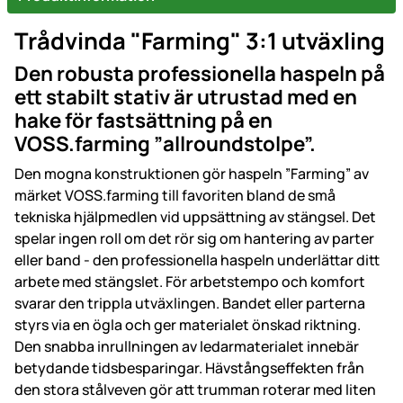
Trådvinda "Farming" 3:1 utväxling
Den robusta professionella haspeln på
ett stabilt stativ är utrustad med en
hake för fastsättning på en
VOSS.farming ”allroundstolpe”.
Den mogna konstruktionen gör haspeln ”Farming” av
märket VOSS.farming till favoriten bland de små
tekniska hjälpmedlen vid uppsättning av stängsel. Det
spelar ingen roll om det rör sig om hantering av parter
eller band - den professionella haspeln underlättar ditt
arbete med stängslet. För arbetstempo och komfort
svarar den trippla utväxlingen. Bandet eller parterna
styrs via en ögla och ger materialet önskad riktning.
Den snabba inrullningen av ledarmaterialet innebär
betydande tidsbesparingar. Hävstångseffekten från
den stora stålveven gör att trumman roterar med liten