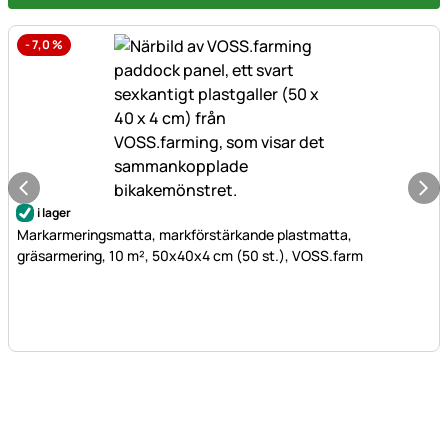
-
7,0
%
i lager
Markarmeringsmatta, markförstärkande plastmatta,
gräsarmering, 10 m², 50x40x4 cm (50 st.), VOSS.farm
Sidfot