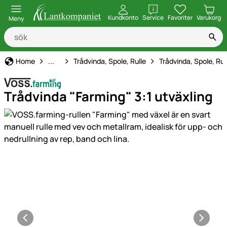
öppna
Kundkonto
Service
Favoriter
Varukorg
Meny
Elstängsel
Home
...
Trådvinda, Spole, Rulle
Trådvinda, Spole, Rul
Trådvinda "Farming" 3:1 utväxling
Produktgaleri