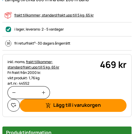
frakt tillkommer; standard frakt upp till 5 kg: 65 kr
i lager
, leverans:
2 - 5 vardagar
4
fri returfrakt
-
30 dagars ångerrätt
469
kr
Skatteinformation:
inkl. moms,
frakt tillkommer;
standard frakt upp till 5 kg: 65 kr
Fri frakt från 2000 kr.
vikt produkt: 1,76 kg
art.nr.: 44552
Lägg till i varukorgen
Produktinformation