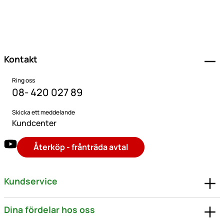
Sidfot
Kontakt
Ring oss
08- 420 027 89
Skicka ett meddelande
Kundcenter
Återköp - frånträda avtal
Kundservice
Dina fördelar hos oss