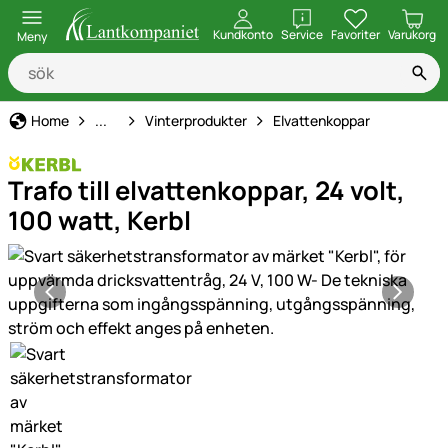
öppna
Kundkonto
Service
Favoriter
Varukorg
Meny
Hem, gård & stall
Home
...
Vinterprodukter
Elvattenkoppar
Trafo till elvattenkoppar, 24 volt,
100 watt, Kerbl
Produktgaleri