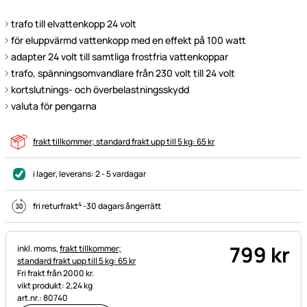
trafo till elvattenkopp 24 volt
för eluppvärmd vattenkopp med en effekt på 100 watt
adapter 24 volt till samtliga frostfria vattenkoppar
trafo, spänningsomvandlare från 230 volt till 24 volt
kortslutnings- och överbelastningsskydd
valuta för pengarna
frakt tillkommer; standard frakt upp till 5 kg: 65 kr
i lager
, leverans:
2 - 5 vardagar
4
fri returfrakt
-
30 dagars ångerrätt
799
kr
Skatteinformation:
inkl. moms,
frakt tillkommer;
standard frakt upp till 5 kg: 65 kr
Fri frakt från 2000 kr.
vikt produkt: 2,24 kg
art.nr.: 80740