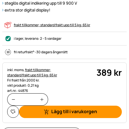
steglös digital indikering upp till 9 900 V
extra stor digital display!
frakt tillkommer; standard frakt upp till 5 kg: 65 kr
i lager
, leverans:
2 - 5 vardagar
4
fri returfrakt
-
30 dagars ångerrätt
389
kr
Skatteinformation:
inkl. moms,
frakt tillkommer;
standard frakt upp till 5 kg: 65 kr
Fri frakt från 2000 kr.
vikt produkt: 0,21 kg
art.nr.: 44876
Lägg till i varukorgen