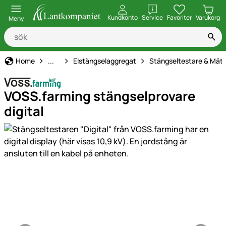
öppna
Kundkonto
Service
Favoriter
Varukorg
Meny
Elstängsel
Home
...
Elstängselaggregat
Stängseltestare & Mät
VOSS.farming stängselprovare
digital
Produktgaleri