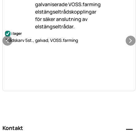
i lager
Trådskarv 5st., galvad, VOSS.farming
Sidfot
Kontakt