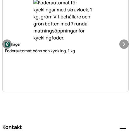
i lager
Foderautomat höns och kyckling, 1 kg
Sidfot
Kontakt