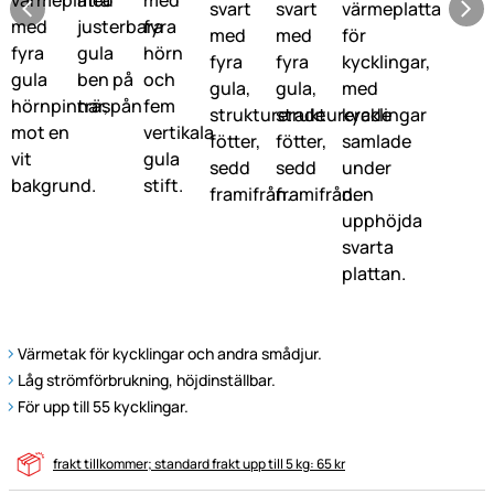
Värmetak för kycklingar och andra smådjur.
Låg strömförbrukning, höjdinställbar.
För upp till 55 kycklingar.
frakt tillkommer; standard frakt upp till 5 kg: 65 kr