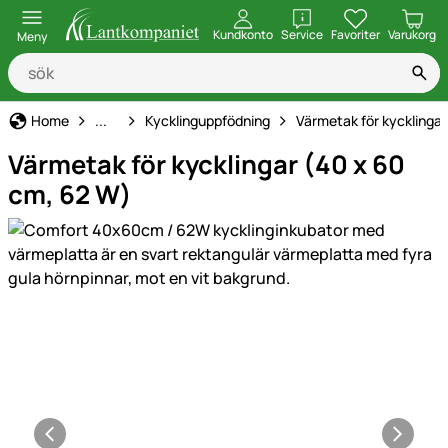
öppna
Kundkonto
Service
Favoriter
Varukorg
Meny
Hönshållning
Home
...
Kycklinguppfödning
Värmetak för kycklingar
Värmetak för kycklingar (40 x 60
cm, 62 W)
Produktgaleri