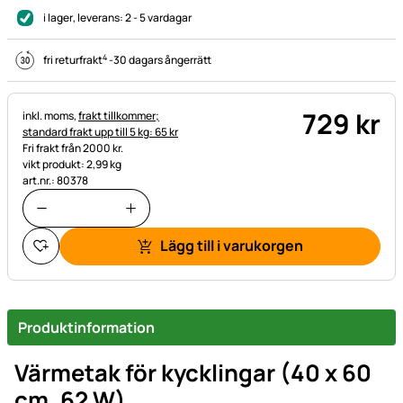
i lager
, leverans:
2 - 5 vardagar
4
fri returfrakt
-
30 dagars ångerrätt
729
kr
Skatteinformation:
inkl. moms,
frakt tillkommer;
standard frakt upp till 5 kg: 65 kr
Fri frakt från 2000 kr.
vikt produkt: 2,99 kg
art.nr.: 80378
Lägg till i varukorgen
Produktinformation
Värmetak för kycklingar
(40 x 60
cm, 62 W)