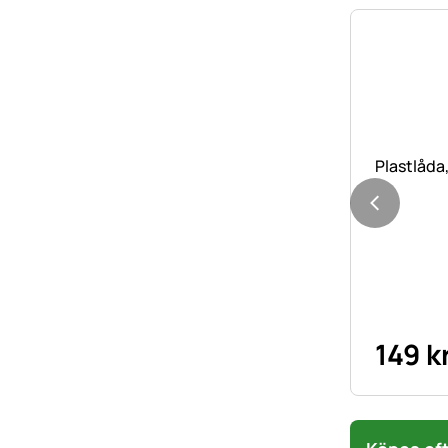
Plastlåda,
149
k