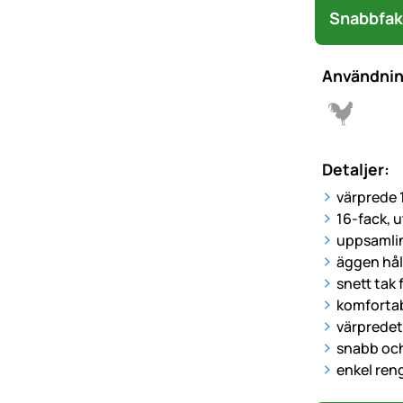
Snabbfak
Användni
Detaljer:
värprede 
16-fack, 
uppsamlin
äggen hål
snett tak
komforta
värpredet
snabb och
enkel ren