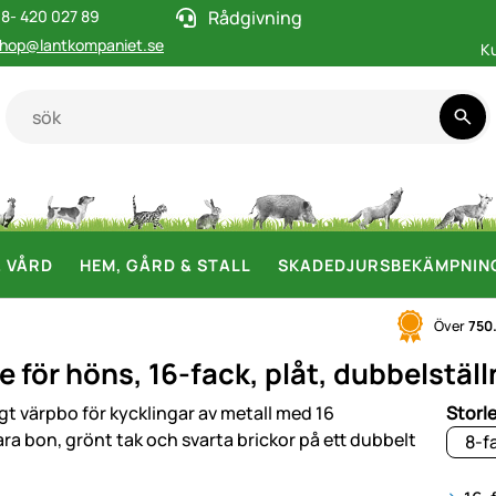
8- 420 027 89
Rådgivning
hop@lantkompaniet.se
K
& VÅRD
HEM, GÅRD & STALL
SKADEDJURSBEKÄMPNIN
Över
750
e för höns, 16-fack, plåt, dubbelstäl
i
Storl
8-f