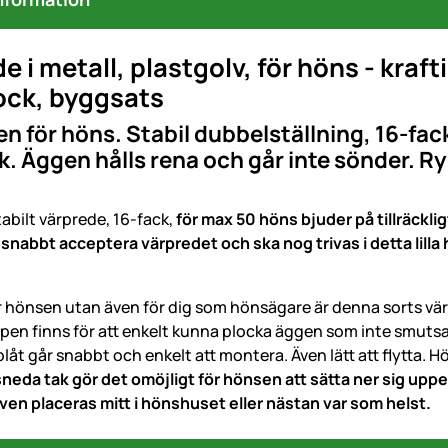
e i metall, plastgolv, för höns - kraft
ock, byggsats
n för höns. Stabil dubbelställning, 16-fa
. Äggen hålls rena och går inte sönder. R
stabilt värprede, 16-fack,
för max 50 höns bjuder på tillräckl
snabbt acceptera värpredet och ska nog trivas i detta lill
ör hönsen utan även för dig som hönsägare är denna sorts v
en finns för att enkelt kunna plocka äggen som inte smutsats
plåt går snabbt och enkelt att montera. Även lätt att flytta. 
neda tak gör det omöjligt för hönsen att sätta ner sig uppe
ven placeras mitt i hönshuset eller nästan var som helst.