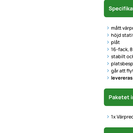
Specifika
mått värp
höjd stati
plåt
16-fack, 8
stabilt oc
platsbes
går att fly
leverera
Paketet i
1x Värpred