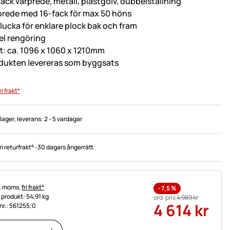
fack värprede, metall, plastgolv, dubbelställning
prede med 16-fack för max 50 höns
lucka för enklare plock bak och fram
el rengöring
t: ca. 1096 x 1060 x 1210mm
dukten levereras som byggsats
ri frakt*
 lager
, leverans:
2 - 5 vardagar
4
ri returfrakt
-
30 dagars ångerrätt
tteinformation:
l. moms,
fri frakt*
-
7,5
%
t produkt: 54,91 kg
ord. pris
4 989
kr
4 614
kr
.nr.: 561255;0