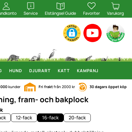
öppna
öppna
undkonto
Service
Elstängsel Guide
Favoriter
Varukorg
G
HUND
DJURART
KATT
KAMPANJ
.000
kunder
Fri frakt
från 2000 kr
30 dagars öppet köp
lning, fram- och bakplock
ek
ack
12-fack
16-fack
20-fack