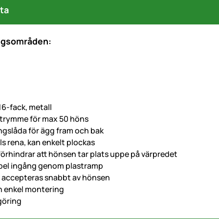
ta
ngsområden:
16-fack, metall
utrymme för max 50 höns
gslåda för ägg fram och bak
ls rena, kan enkelt plockas
 förhindrar att hönsen tar plats uppe på värpredet
bel ingång genom plastramp
 accepteras snabbt av hönsen
 enkel montering
göring