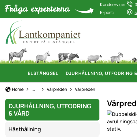
Kundservice:
0
E-post:
s
ELSTÄNGSEL
DJURHÅLLNING, UTFODRING 
Hönshållning
Home
...
Värpreden
Värpreden
Värpred
DJURHÅLLNING, UTFODRING
& VÅRD
Produktgaler
Hästhållning