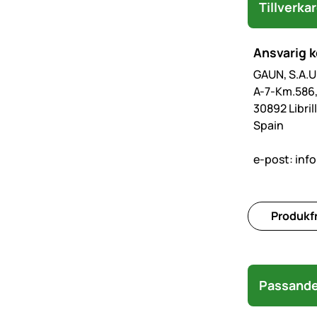
Tillverka
Ansvarig 
GAUN, S.A.U
A-7-Km.586
30892 Libri
Spain
e-post:
inf
Produkfr
Passande 