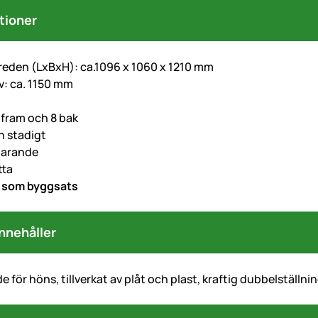
tioner
reden (LxBxH): ca.1096 x 1060 x 1210 mm
v: ca. 1150 mm
 fram och 8 bak
h stadigt
parande
tta
s som byggsats
nnehåller
e för höns, tillverkat av plåt och plast, kraftig dubbelställnin