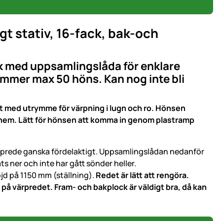
igt stativ, 16-fack, bak-och
ck med uppsamlingslåda för enklare
ymmer max 50 höns. Kan nog inte bli
igt med utrymme för värpning i lugn och ro. Hönsen
a hem. Lätt för hönsen att komma in genom plastramp
ärprede ganska fördelaktigt. Uppsamlingslådan nedanför
 ner och inte har gått sönder heller.
Höjd på 1150 mm (ställning).
Redet är lätt att rengöra.
 på värpredet. Fram- och bakplock är väldigt bra, då kan