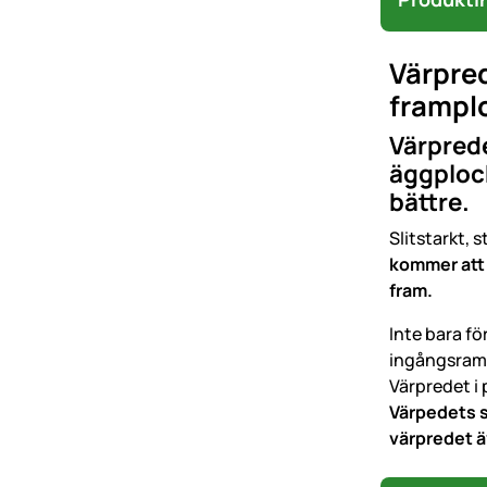
Värpred
frampl
Värprede
äggplock
bättre.
Slitstarkt, 
kommer att 
fram.
Inte bara f
ingångsramp
Värpredet i 
Värpedets s
värpredet ä