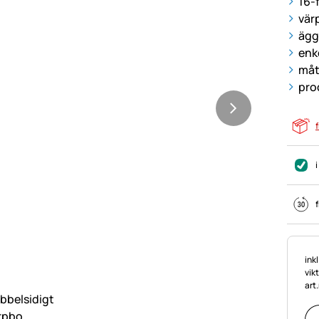
16-
vär
ägg
enk
måt
pro
f
i
f
Ska
ink
vik
art