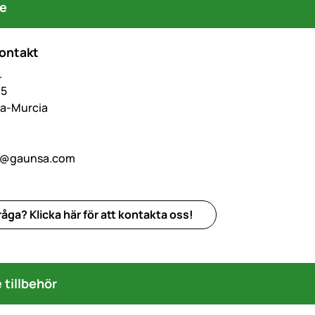
re
kontakt
.
,5
lla-Murcia
o@gaunsa.com
åga? Klicka här för att kontakta oss!
tillbehör