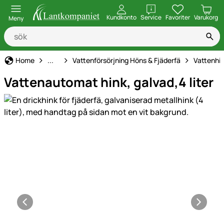
öppna
Kundkonto
Service
Favoriter
Varukorg
Meny
Vattenautomater Höns
Home
...
Vattenförsörjning Höns & Fjäderfä
Vattenhin
Vattenautomat hink, galvad,4 liter
Produktgaleri