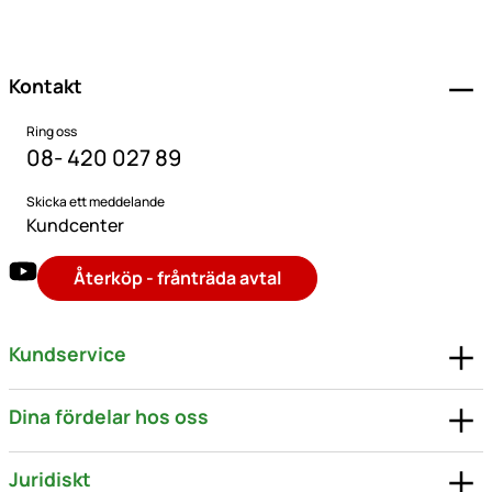
Sidfot
Kontakt
Ring oss
08- 420 027 89
Skicka ett meddelande
Kundcenter
Återköp - frånträda avtal
Kundservice
Dina fördelar hos oss
Juridiskt