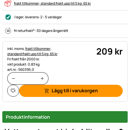
frakt tillkommer; standard frakt upp till 5 kg: 65 kr
i lager
, leverans:
2 - 5 vardagar
4
fri returfrakt
-
30 dagars ångerrätt
209
kr
Skatteinformation:
inkl. moms,
frakt tillkommer;
standard frakt upp till 5 kg: 65 kr
Fri frakt från 2000 kr.
vikt produkt: 0,83 kg
art.nr.: 560395;0
Lägg till i varukorgen
Produktinformation