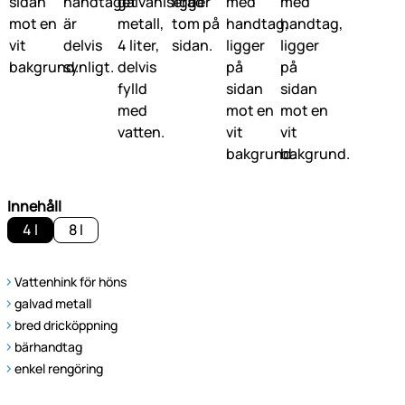
Innehåll
4 l
8 l
Vattenhink för höns
galvad metall
bred dricköppning
bärhandtag
enkel rengöring