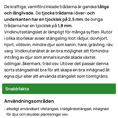
De kraftiga, varmförzinkade trådarna är ganska
tåliga
och långlivade.
De
tjocka trådarna i över- och
underkanten har en tjocklek på 2,5 mm
, de övriga
trådarna har en tjocklek på
1,8 mm.
Vridknutsstängslet är lämpligt för många syften. Rutor
i olika storlekar avser stängsling mot rådjur, dovhjort,
hjort, vildsvin, mindre djur som kanin, hare, grävling, räv,
varg. Vridknutsnätet är en bra möjlighet att förhindra
intrång av djur som annars kunde skada växter,
odlingar, åkermark, träd osv. Utöver det passar denna
sorts stängselnät bra för att skapa en bra inhägnad åt
egna djur eller att använda stängslet som tomtgräns.
Snabbfakta
Användningsområden
allsidigt användbart vilstängsel, trädgårdsstängsel, inhägnad
för djur och skyddar planteringar osv.