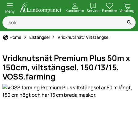
öppna
Kundkonto
Service
Favoriter
Varukorg
Meny
Home
Elstängsel
Vridknutsnät/ Viltstängsel
Vridknutsnät Premium Plus 50m x
150cm, viltstängsel, 150/13/15,
VOSS.farming
Produktgaleri