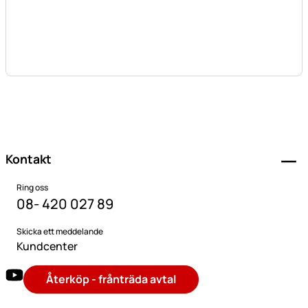
Sidfot
Kontakt
Ring oss
08- 420 027 89
Skicka ett meddelande
Kundcenter
Återköp - frånträda avtal