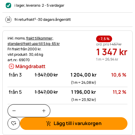
i lager
, leverans:
2 - 5 vardagar
4
fri returfrakt
-
30 dagars ångerrätt
Skatteinformation:
inkl. moms,
frakt tillkommer;
-
7,5
%
standard frakt upp till 5 kg: 65 kr
ord. pris
1 457
kr
1 347
kr
Fri frakt från 2000 kr.
vikt produkt: 30,46 kg
1 m =
26
,
94
kr
art.nr.: 69070
Mängdrabatt
statt:
Rab
från 3
1 347,
00
kr
1 204,
00
kr
10,6
%
(1 m =
24,
08
kr
)
statt:
Rab
från 5
1 347,
00
kr
1 196,
00
kr
11,2
%
(1 m =
23,
92
kr
)
Lägg till i varukorgen