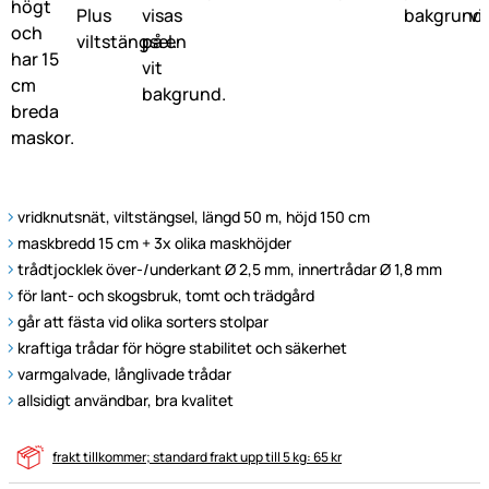
vridknutsnät, viltstängsel, längd 50 m, höjd 150 cm
maskbredd 15 cm + 3x olika maskhöjder
trådtjocklek över-/underkant Ø 2,5 mm, innertrådar Ø 1,8 mm
för lant- och skogsbruk, tomt och trädgård
går att fästa vid olika sorters stolpar
kraftiga trådar för högre stabilitet och säkerhet
varmgalvade, långlivade trådar
allsidigt användbar, bra kvalitet
frakt tillkommer; standard frakt upp till 5 kg: 65 kr