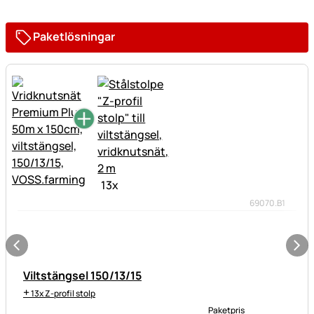
Paketlösningar
13
x
69070.B1
Viltstängsel 150/13/15
+
13x Z-profil stolp
Paketpris