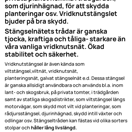
som djurinhägnad, för att skydda
planteringar osv. Vridknutstängslet
bjuder på bra skydd.
Stängselnätets trådar är ganska
tjocka, kraftiga och tåliga- starkare än
våra vanliga vridknutsnät. Ökad
stabilitet och säkerhet.
Vridknutstängsel är även kända som
viltstängsel,viltnät, vridknutsnät,
planteringsnät, galvat stängselnät e.d. Dessa stängsel
är ganska allsidigt användbara och används bl.a. inom
lant- och skogsbruk, på privata tomter, i trädgården
samt av statliga skogsdistrikter, som viltstängsel längs
motorvägar, som skydd mot vilt vid planteringar, som
rådjursstängsel, djurinhägnad, skydd intill växter och
odlingar osv. Stängseltråden kan fästas vid olika sorters
stolpar och
håller lång livslängd.