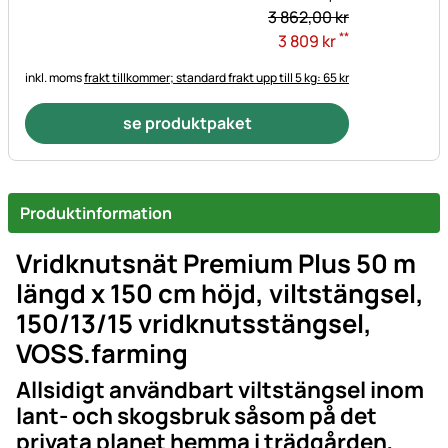
3 862,
00
kr
**
3 809
kr
inkl. moms
frakt tillkommer; standard frakt upp till 5 kg: 65 kr
se produktpaket
Produktinformation
Vridknutsnät Premium Plus 50 m
längd x 150 cm höjd, viltstängsel,
150/13/15 vridknutsstängsel,
VOSS.farming
Allsidigt användbart viltstängsel inom
lant- och skogsbruk såsom på det
privata planet hemma i trädgården,