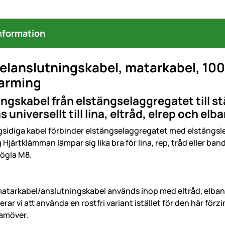
nformation
elanslutningskabel, matarkabel, 10
arming
ngskabel från elstängselaggregatet till 
universellt till lina, eltråd, elrep och elb
idiga kabel förbinder elstängselaggregatet med elstängslet
 Hjärtklämman lämpar sig lika bra för lina, rep, tråd eller ba
ögla M8.
tarkabel/anslutningskabel används ihop med eltråd, elband 
r vi att använda en rostfri variant istället för den här förzi
ramöver.