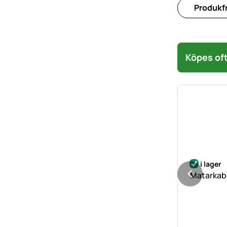
Produkfr
Köpes oft
i lager
Matarkabe