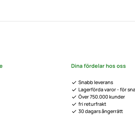
e
Dina fördelar hos oss
Snabb leverans
Lagerförda varor - för sn
Över 750.000 kunder
fri returfrakt
30 dagars ångerrätt