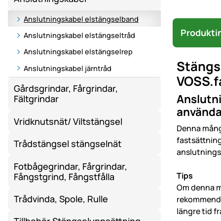
Anslutningskabel elstängselband
Produkti
Anslutningskabel elstängseltråd
Anslutningskabel elstängselrep
Stängs
Anslutningskabel järntråd
VOSS.f
Gårdsgrindar, Fårgrindar,
Anslutni
Fältgrindar
användas 
Vridknutsnät/ Viltstängsel
Denna mångs
fastsättning
Trådstängsel stängselnät
anslutnings
Fotbågegrindar, Fårgrindar,
Tips
Fångstgrind, Fångstfålla
Om denna ma
Trådvinda, Spole, Rulle
rekommendera
längre tid f