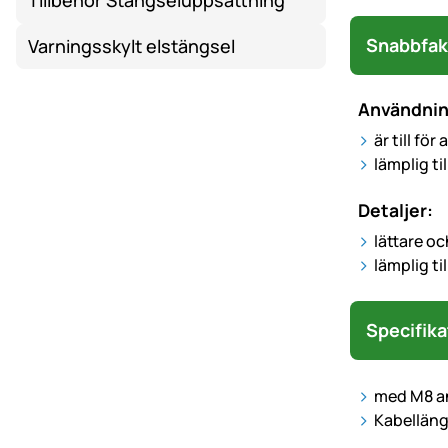
Tillbehör Stängseluppsättning
Snabbfak
Varningsskylt elstängsel
Användni
är till fö
lämplig ti
Detaljer:
lättare o
lämplig til
Specifika
med M8 a
Kabelläng