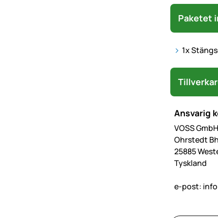
Paketet i
1x Stängs
Tillverka
Ansvarig 
VOSS GmbH 
Ohrstedt Bh
25885 West
Tyskland
e-post:
inf