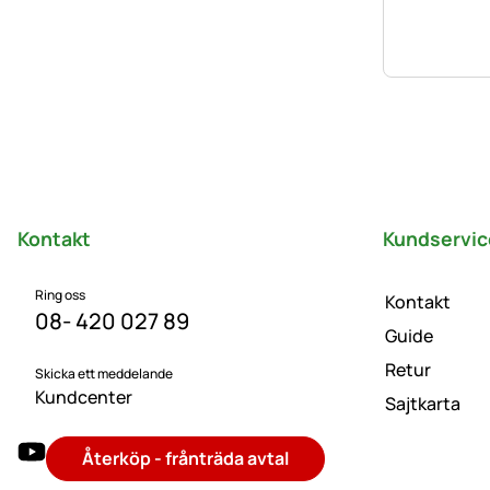
Sidfot
Kontakt
Kundservic
Ring oss
Kontakt
08- 420 027 89
Guide
Retur
Skicka ett meddelande
Kundcenter
Sajtkarta
Återköp - frånträda avtal