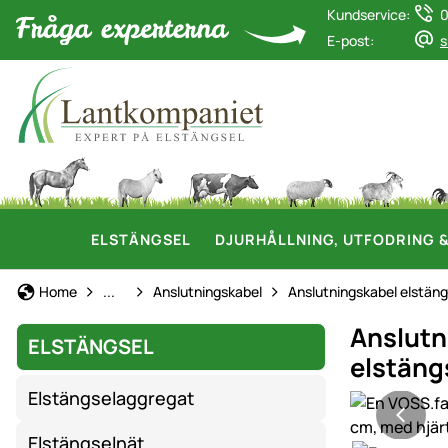
Kundservice:
0
E-post:
s
ELSTÄNGSEL
DJURHÅLLNING, UTFODRING 
Elstängsel
Home
...
Anslutningskabel
Anslutningskabel elstän
Anslutn
ELSTÄNGSEL
elstäng
Elstängselaggregat
Produktgaler
Elstängselnät