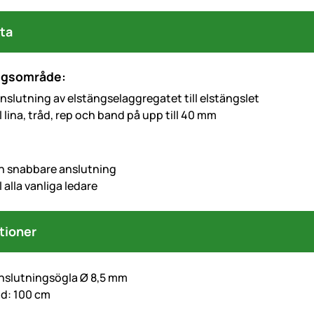
ta
ngsområde:
r anslutning av elstängselaggregatet till elstängslet
ll lina, tråd, rep och band på upp till 40 mm
ch snabbare anslutning
l alla vanliga ledare
tioner
nslutningsögla Ø 8,5 mm
d: 100 cm