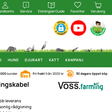
öppna
öppna
undkonto
Service
Elstängsel Guide
Favoriter
Varukorg
G
HUND
DJURART
KATT
KAMPANJ
.000
kunder
Fri frakt
från 2000 kr
30 dagars öppet köp
lingskabel
bb leverans
sonlig rådgivning