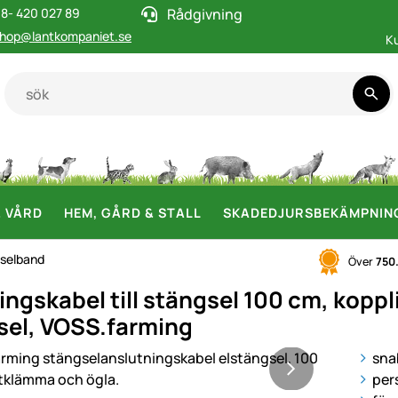
8- 420 027 89
Rådgivning
hop@lantkompaniet.se
K
& VÅRD
HEM, GÅRD & STALL
SKADEDJURSBEKÄMPNIN
gselband
Över
750
ingskabel till stängsel 100 cm, kopp
sel, VOSS.farming
i
sna
per