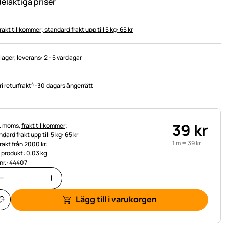
delaktiga priser
rakt tillkommer; standard frakt upp till 5 kg: 65 kr
 lager
, leverans:
2 - 5 vardagar
4
ri returfrakt
-
30 dagars ångerrätt
39
kr
tteinformation:
l. moms,
frakt tillkommer;
dard frakt upp till 5 kg: 65 kr
1 m =
39
kr
frakt från 2000 kr.
t produkt: 0,03 kg
.nr.: 44407
Lägg till i varukorgen