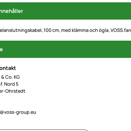
nnehåller
elanslutningskabel, 100 cm, med klämma och ögla, VOSS.fa
re
kontakt
& Co. KG
f. Nord 5
er-Ohrstedt
o@voss-group.eu