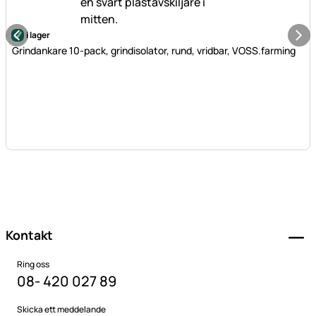
i lager
Grindankare 10-pack, grindisolator, rund, vridbar, VOSS.farming
Sidfot
Kontakt
Ring oss
08- 420 027 89
Skicka ett meddelande