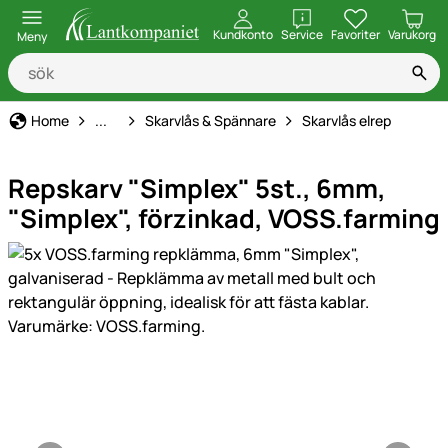
öppna
Kundkonto
Service
Favoriter
Varukorg
Meny
Elstängsel
Home
...
Skarvlås & Spännare
Skarvlås elrep
Repskarv "Simplex" 5st., 6mm,
"Simplex", förzinkad, VOSS.farming
Produktgaleri