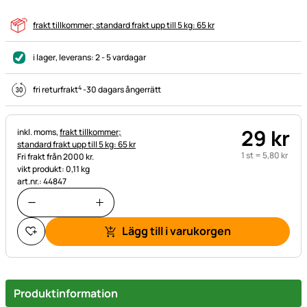
frakt tillkommer; standard frakt upp till 5 kg: 65 kr
i lager
, leverans:
2 - 5 vardagar
4
fri returfrakt
-
30 dagars ångerrätt
29
kr
Skatteinformation:
inkl. moms,
frakt tillkommer;
standard frakt upp till 5 kg: 65 kr
1 st =
5
,
80
kr
Fri frakt från 2000 kr.
vikt produkt: 0,11 kg
art.nr.: 44847
Lägg till i varukorgen
Produktinformation