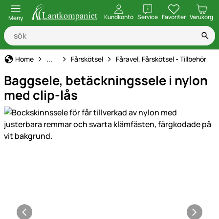
öppna
Kundkonto
Service
Favoriter
Varukorg
Meny
Djurhållning, Utfodring & Vård
Home
...
Fårskötsel
Fåravel, Fårskötsel - Tillbehör
Baggsele, betäckningssele i nylon
med clip-lås
Produktgaleri