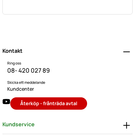
Sidfot
Kontakt
Ring oss
08- 420 027 89
Skicka ett meddelande
Kundcenter
Återköp - frånträda avtal
Kundservice