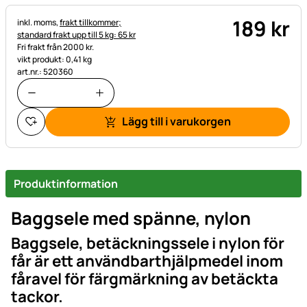
189
kr
Skatteinformation:
inkl. moms,
frakt tillkommer;
standard frakt upp till 5 kg: 65 kr
Fri frakt från 2000 kr.
vikt produkt: 0,41 kg
art.nr.: 520360
Lägg till i varukorgen
Produktinformation
Baggsele med spänne, nylon
Baggsele, betäckningssele i nylon för
får är ett användbarthjälpmedel inom
fåravel för färgmärkning av betäckta
tackor.