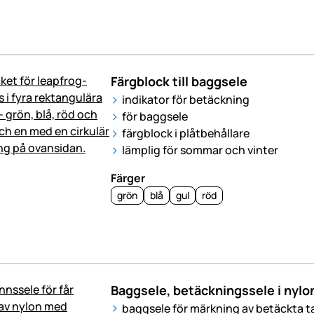
Färgblock till baggsele
indikator för betäckning
för baggsele
färgblock i plåtbehållare
lämplig för sommar och vinter
Färger
grön
blå
gul
röd
Baggsele, betäckningssele i nylo
baggsele för märkning av betäckta t