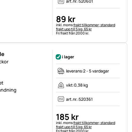
art.nr.:
520601
89
kr
Skatteinformation:
inkl. moms
frakt tillkommer; standard
frakt upp till 5 kg: 65 kr
Fri frakt från 2000 kr.
le
i lager
ckor
leverans:
2 - 5 vardagar
et
vikt:
0,38 kg
vändning
art.nr.:
520361
185
kr
Skatteinformation:
inkl. moms
frakt tillkommer; standard
frakt upp till 5 kg: 65 kr
Fri frakt från 2000 kr.