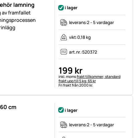
lbehör lamning
i lager
 av framfallet
sningsprocessen
leverans:
2 - 5 vardagar
rinlägg
vikt:
0,18 kg
art.nr.:
520372
199
kr
Skatteinformation:
inkl. moms
frakt tillkommer; standard
frakt upp till 5 kg: 65 kr
Fri frakt från 2000 kr.
 60 cm
i lager
leverans:
2 - 5 vardagar
g