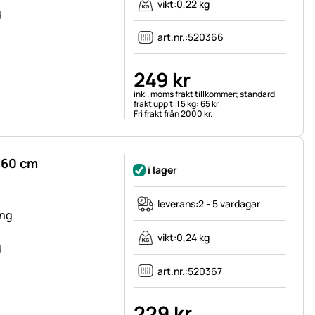
vikt:
0,22 kg
d
art.nr.:
520366
249
kr
Skatteinformation:
inkl. moms
frakt tillkommer; standard
frakt upp till 5 kg: 65 kr
Fri frakt från 2000 kr.
 60 cm
i lager
leverans:
2 - 5 vardagar
ing
vikt:
0,24 kg
d
art.nr.:
520367
229
kr