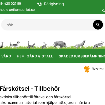
8- 420 027 89
Rådgivning
hop@lantkompaniet.se
K
& VÅRD
HEM, GÅRD & STALL
SKADEDJURSBEKÄMPNIN
Över
750
 Fårskötsel - Tillbehör
ktiska tillbehör till fåravel och fårskötsel
i skonsamma material som hjälper att djuren mår bra