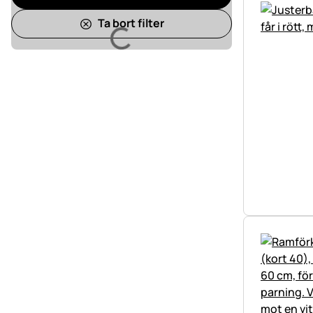
Ta bort filter
Laddar