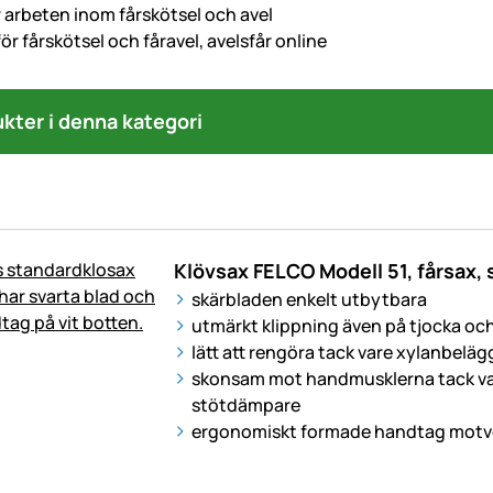
 arbeten inom fårskötsel och avel
ör fårskötsel och fåravel, avelsfår online
ukter i denna kategori
Klövsax FELCO Modell 51, fårsax,
skärbladen enkelt utbytbara
utmärkt klippning även på tjocka och
lätt att rengöra tack vare xylanbelä
skonsam mot handmusklerna tack va
stötdämpare
ergonomiskt formade handtag motve