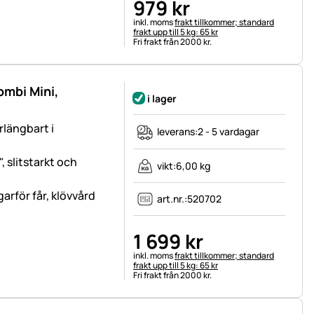
979
kr
Skatteinformation:
inkl. moms
frakt tillkommer; standard
frakt upp till 5 kg: 65 kr
Fri frakt från 2000 kr.
ombi Mini,
i lager
rlängbart i
leverans:
2 - 5 vardagar
, slitstarkt och
vikt:
6,00 kg
arför får, klövvård
art.nr.:
520702
1 699
kr
Skatteinformation:
inkl. moms
frakt tillkommer; standard
frakt upp till 5 kg: 65 kr
Fri frakt från 2000 kr.