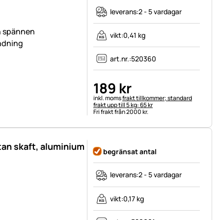
leverans:
2 - 5 vardagar
ch spännen
vikt:
0,41 kg
ändning
art.nr.:
520360
189
kr
Skatteinformation:
inkl. moms
frakt tillkommer; standard
frakt upp till 5 kg: 65 kr
Fri frakt från 2000 kr.
utan skaft, aluminium
begränsat antal
leverans:
2 - 5 vardagar
vikt:
0,17 kg