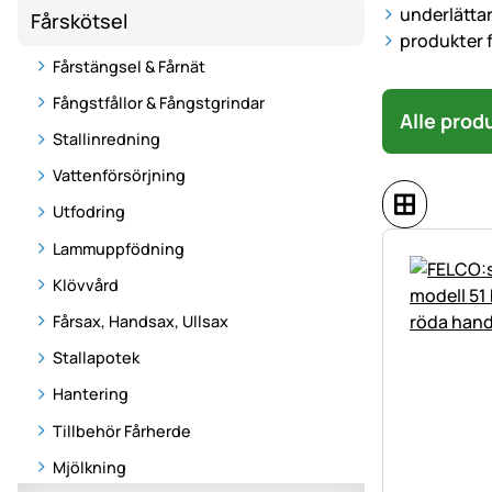
underlättar
Fårskötsel
produkter f
Fårstängsel & Fårnät
Fångstfållor & Fångstgrindar
Alle prod
Stallinredning
Vattenförsörjning
Utfodring
Lammuppfödning
Klövvård
Fårsax, Handsax, Ullsax
Stallapotek
Hantering
Tillbehör Fårherde
Mjölkning