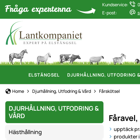
Kundservice:
0
E-post:
s
ELSTÄNGSEL
DJURHÅLLNING, UTFODRING 
Home
Djurhållning, Utfodring & Vård
Fårskötsel
DJURHÅLLNING, UTFODRING &
VÅRD
Fåravel,
upptäck pra
Hästhållning
produkter 