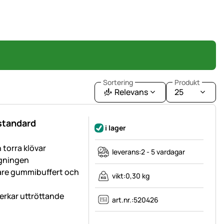
Sortering
Produkt
Relevans
25
 standard
i lager
 torra klövar
leverans:
2 - 5 vardagar
ggningen
re gummibuffert och
vikt:
0,30 kg
rkar uttröttande
art.nr.:
520426