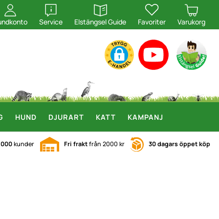
öppna
öppna
undkonto
Service
Elstängsel Guide
Favoriter
Varukorg
G
HUND
DJURART
KATT
KAMPANJ
.000
kunder
Fri frakt
från 2000 kr
30 dagars öppet köp