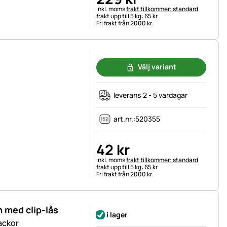
Skatteinformation:
inkl. moms
frakt tillkommer; standard
frakt upp till 5 kg: 65 kr
Fri frakt från 2000 kr.
Välj variant
leverans:
2 - 5 vardagar
art.nr.:
520355
42
kr
Skatteinformation:
inkl. moms
frakt tillkommer; standard
frakt upp till 5 kg: 65 kr
Fri frakt från 2000 kr.
n med clip-lås
i lager
ackor