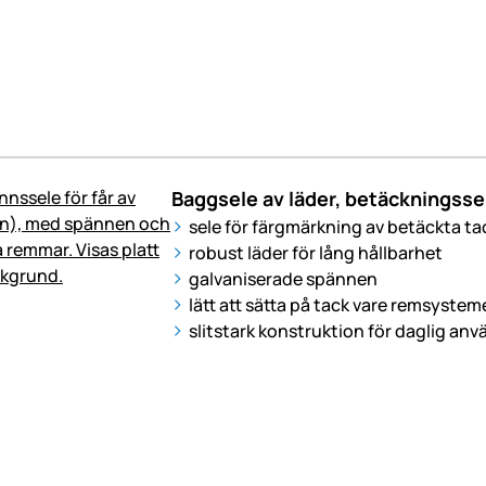
Baggsele av läder, betäckningsse
sele för färgmärkning av betäckta ta
robust läder för lång hållbarhet
galvaniserade spännen
lätt att sätta på tack vare remsystem
slitstark konstruktion för daglig an