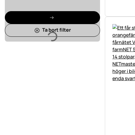
Laddar
Ta bort filter