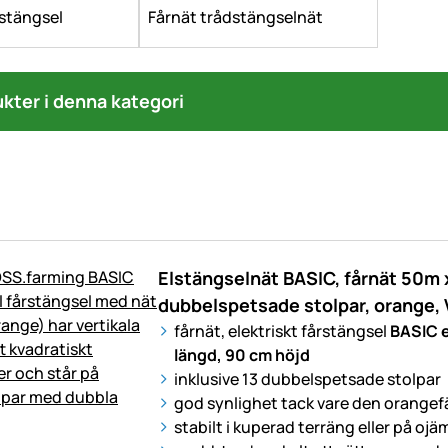
rstängsel
Fårnät trådstängselnät
ukter i denna kategori
Elstängselnät BASIC, fårnät 50m 
dubbelspetsade stolpar, orange,
fårnät, elektriskt fårstängsel
BASIC e
längd, 90 cm höjd
inklusive 13 dubbelspetsade stolpar
god synlighet tack vare den orange
stabilt i kuperad terräng eller på oj