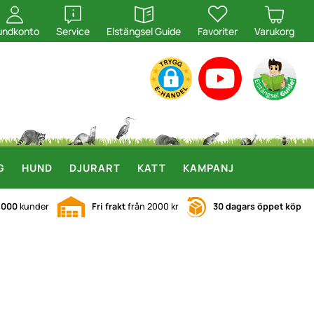
öppna
öppna
undkonto
Service
Elstängsel Guide
Favoriter
Varukorg
G
HUND
DJURART
KATT
KAMPANJ
.000
kunder
Fri frakt
från 2000 kr
30 dagars öppet köp