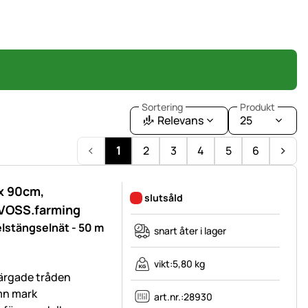
Sortering
Produkt
Relevans
25
1
2
3
4
5
6
x 90cm,
slutsåld
 VOSS.farming
lstängselnät - 50 m
snart åter i lager
vikt:
5,80 kg
färgade tråden
ämn mark
art.nr.:
28930