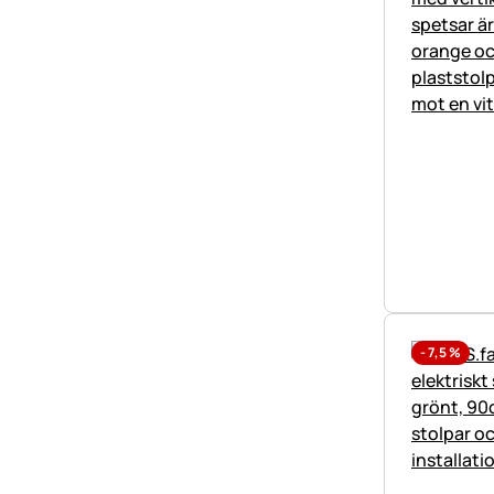
-
7,5
%