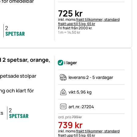
o för omedelbar
725
kr
Skatteinformation:
inkl. moms
frakt tillkommer; standard
frakt upp till 5 kg: 65 kr
Fri frakt från 2000 kr.
1 m =
14
,
50
kr
 2 spetsar, orange,
i lager
spetsade stolpar
leverans:
2 - 5 vardagar
g och klart för
vikt:
5,96 kg
art.nr.:
27204
ord. pris
799
kr
739
kr
Skatteinformation:
inkl. moms
frakt tillkommer; standard
frakt upp till 5 kg: 65 kr