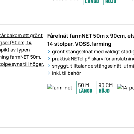
Fårelnät farmNET 50m x 90cm, els
14 stolpar, VOSS.farming
grönt stängselnät med väldigt stadi
praktisk NETclip® skarv för anslutnin
snyggt, tilltalande stängselnät, utmä
inkl. tillbehör