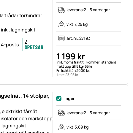
leverans:
2 - 5 vardagar
la trådar förhindrar
vikt:
7,25 kg
inkl. lagningskit
art.nr.:
27193
1 199
kr
Skatteinformation:
inkl. moms
frakt tillkommer; standard
frakt upp till 5 kg: 65 kr
Fri frakt från 2000 kr.
1 m =
23
,
98
kr
gselnät, 14 stolpar,
i lager
elektriskt fårnät
leverans:
2 - 5 vardagar
isolator och markstopp
h lagningskit
vikt:
5,89 kg
gt grönt nät smälter in i