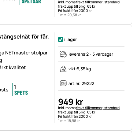
Skatteinformation:
inkl. moms
frakt tillkommer; standard
frakt upp till 5 kg: 65 kr
Fri frakt från 2000 kr.
1 m =
20
,
58
kr
tängselnät för får,
i lager
ga NETmaster stolpar
leverans:
2 - 5 vardagar
g
rkt kvalitet
vikt:
5,35 kg
art.nr.:
29222
949
kr
Skatteinformation:
inkl. moms
frakt tillkommer; standard
frakt upp till 5 kg: 65 kr
Fri frakt från 2000 kr.
1 m =
18
,
98
kr