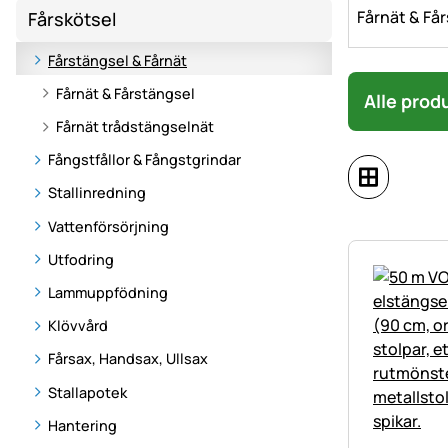
Fårnät & Få
Fårskötsel
Fårstängsel & Fårnät
Fårnät & Fårstängsel
Alle prod
Fårnät trådstängselnät
Fångstfållor & Fångstgrindar
Stallinredning
Vattenförsörjning
Utfodring
Lammuppfödning
Klövvård
Fårsax, Handsax, Ullsax
Stallapotek
Hantering