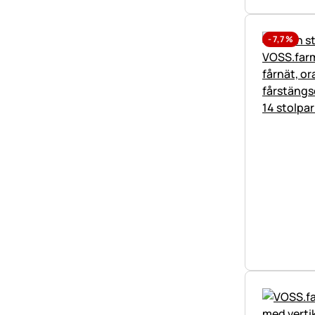
-
7,7
%