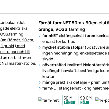
Fårnät farmNET 50m x 90cm elstän
orange, VOSS.farming
farmNET
elstängselnät i
premiumkla
endast för kort tid
mycket stabila stolpar
(6x styvare ä
ingen nedhängning, enkelspetsade st
skydd
oöverträffad kvalitet! Nylonförstärk
livslängd!
havsluftsbeständiga ledar
knutar
många praktiska detaljer + premium t
farmNET stängselnät - originalet me