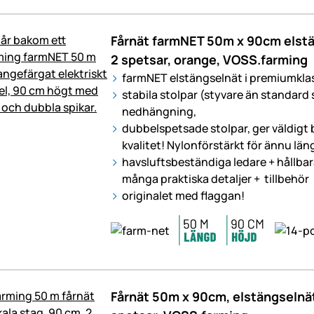
Fårnät farmNET 50m x 90cm elstän
2 spetsar, orange, VOSS.farming
farmNET elstängselnät i premiumkla
stabila stolpar (styvare än standard
nedhängning,
dubbelspetsade stolpar, ger väldigt 
kvalitet! Nylonförstärkt för ännu läng
havsluftsbeständiga ledare + hållba
många praktiska detaljer + tillbehör
originalet med flaggan!
Fårnät 50m x 90cm, elstängselnä