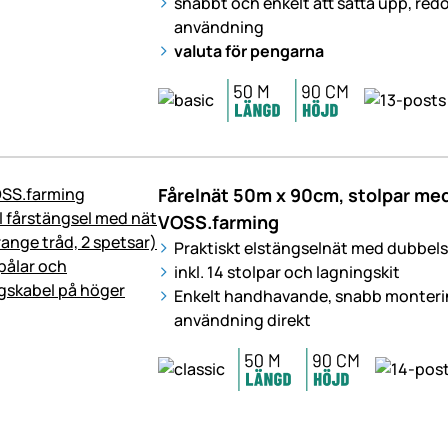
snabbt och enkelt att sätta upp, red
användning
valuta för pengarna
Fårelnät 50m x 90cm, stolpar med
VOSS.farming
Praktiskt elstängselnät med dubbel
inkl. 14 stolpar och lagningskit
Enkelt handhavande, snabb monterin
användning direkt