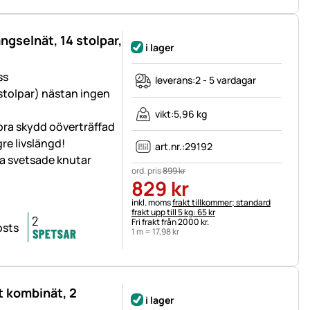
gselnät, 14 stolpar,
i lager
ss
leverans:
2 - 5 vardagar
 stolpar) nästan ingen
vikt:
5,96 kg
bra skydd oöverträffad
re livslängd!
art.nr.:
29192
ra svetsade knutar
ord. pris
899
kr
829
kr
Skatteinformation:
inkl. moms
frakt tillkommer; standard
frakt upp till 5 kg: 65 kr
Fri frakt från 2000 kr.
1 m =
17
,
98
kr
t kombinät, 2
i lager