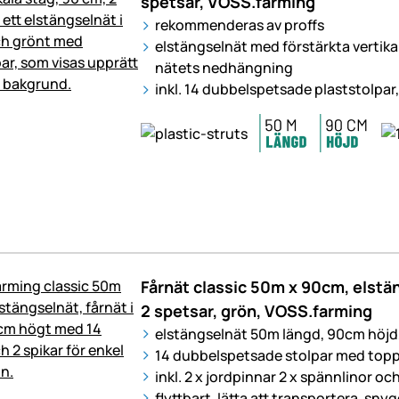
spetsar, VOSS.farming
rekommenderas av proffs
elstängselnät med förstärkta vertika
nätets nedhängning
inkl. 14 dubbelspetsade plaststolpar, 
Fårnät classic 50m x 90cm, elstän
2 spetsar, grön, VOSS.farming
elstängselnät 50m längd, 90cm höjd, 
14 dubbelspetsade stolpar med topp
inkl. 2 x jordpinnar 2 x spännlinor oc
flyttbart, lätta att transportera, snyg