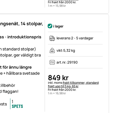
Fri frakt från 2000 kr.
1 m =
15
,
98
kr
gsenät, 14 stolpar,
i lager
ss
-
introduktionspris
leverans:
2 - 5 vardagar
n standard stolpar)
vikt:
5,32 kg
olpar, ger väldigt bra
art.nr.:
29190
t för ännu längre
e + hållbara svetsade
849
kr
Skatteinformation:
inkl. moms
frakt tillkommer; standard
illbehör
frakt upp till 5 kg: 65 kr
Fri frakt från 2000 kr.
d flaggan!
1 m =
16
,
98
kr