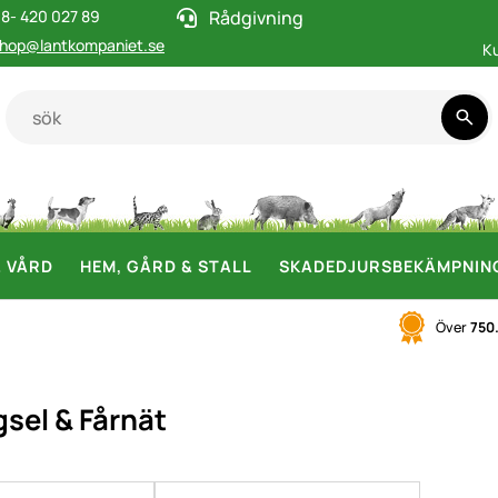
8- 420 027 89
Rådgivning
hop@lantkompaniet.se
K
& VÅRD
HEM, GÅRD & STALL
SKADEDJURSBEKÄMPNIN
Över
750
sel & Fårnät