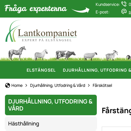
Kundservice:
0
E-post:
s
ELSTÄNGSEL
DJURHÅLLNING, UTFODRING 
Home
Djurhållning, Utfodring & Vård
Fårskötsel
DJURHÅLLNING, UTFODRING &
VÅRD
Fårstäng
Hästhållning