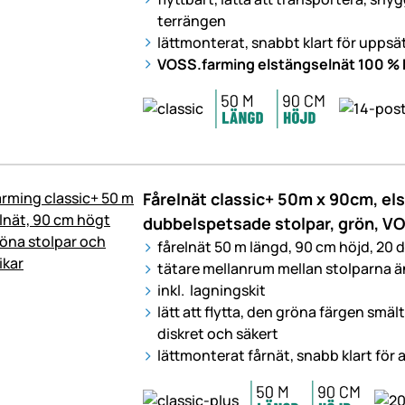
terrängen
lättmonterat, snabbt klart för upps
VOSS.farming elstängselnät 100 % k
Fårelnät classic+ 50m x 90cm, el
dubbelspetsade stolpar, grön, V
fårelnät 50 m längd, 90 cm höjd, 20
tätare mellanrum mellan stolparna ä
inkl. lagningskit
lätt att flytta, den gröna färgen smäl
diskret och säkert
lättmonterat fårnät, snabb klart för