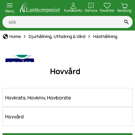
öppna
Kundkonto
Service
Favoriter
Varukorg
Meny
Home
Djurhållning, Utfodring & Vård
Hästhållning
HOVVÅRD
Hovvård
Hovkrats, Hovkniv, Hovborste
Hovvård