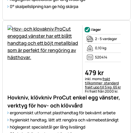
0° skalpellslipning kan ge hög skärpa
i lager
2 - 5 vardagar
0,10 kg
520414
479
kr
Skatteinformation:
inkl. moms
frakt
tillkommer; standard
frakt upp till 5 kg: 65 kr
Fri frakt från 2000 kr.
Hovkniv, klövkniv ProCut enkel egg vänster,
verktyg för hov- och klövvård
ergonomiskt utformat plasthandtag för bekvämt arbete
hygieniskt handtag, lätt att rengöra och värmebeständigt
höglegerat specialstål ger lång livslängd