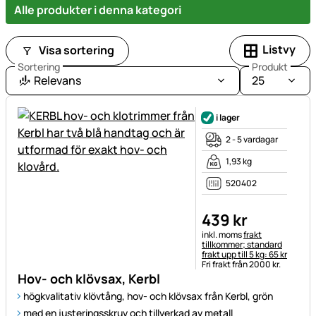
Alle produkter i denna kategori
Listvy
Visa sortering
Sortering
Produkt
Relevans
25
i lager
2 - 5 vardagar
1,93 kg
520402
439
kr
Skatteinformation:
inkl. moms
frakt
tillkommer; standard
frakt upp till 5 kg: 65 kr
Fri frakt från 2000 kr.
Hov- och klövsax, Kerbl
högkvalitativ klövtång, hov- och klövsax från Kerbl, grön
med en justeringsskruv och tillverkad av metall