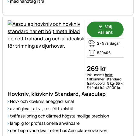
med handtag i trä
Välj
variant
2 - 5 vardagar
520406
269
kr
Skatteinformation:
inkl. moms
frakt
tillkommer; standard
frakt upp till 5 kg: 65 kr
Fri frakt från 2000 kr.
Hovkniv, klövkniv Standard, Aesculap
Hov- och klövkniv, eneggad, smal
av högkvalitativt, rostfritt kolstål
tvåfasslipning och därmed högsta möjliga precision
lämplig för professionella användare
den beprövade kvaliteten hos Aesculap-hovkniven