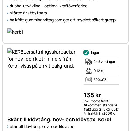
dubbel utväxling – optimal kraftöverföring
skären är utbytbara
halkfritt gummihandtag som ger ett mycket säkert grepp
i lager
2 - 5 vardagar
0,12 kg
520403
135
kr
Skatteinformation:
inkl. moms
frakt
tillkommer; standard
frakt upp till 5 kg: 65 kr
Fri frakt från 2000 kr.
Skär till klövtång, hov- och klövsax, Kerbl
skär till klövtång, hov- och klövsax