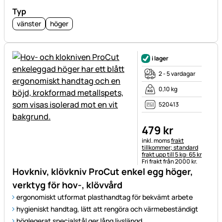
Typ
vänster
höger
i lager
2 - 5 vardagar
0,10 kg
520413
479
kr
Skatteinformation:
inkl. moms
frakt
tillkommer; standard
frakt upp till 5 kg: 65 kr
Fri frakt från 2000 kr.
Hovkniv, klövkniv ProCut enkel egg höger,
verktyg för hov-, klövvård
ergonomiskt utformat plasthandtag för bekvämt arbete
hygieniskt handtag, lätt att rengöra och värmebeständigt
höglegerat specialstål ger lång livslängd