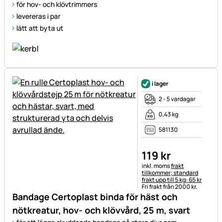
för hov- och klövtrimmers
levereras i par
lätt att byta ut
i lager
2 - 5 vardagar
0,43 kg
581130
119
kr
Skatteinformation:
inkl. moms
frakt
tillkommer; standard
frakt upp till 5 kg: 65 kr
Fri frakt från 2000 kr.
Bandage Certoplast binda för häst och
nötkreatur, hov- och klövvård, 25 m, svart