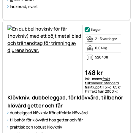
lackerad, svart
i lager
2 - 5 vardagar
0,04 kg
520408
148
kr
Skatteinformation:
inkl. moms
frakt
tillkommer; standard
frakt upp till 5 kg: 65 kr
Fri frakt från 2000 kr.
Klövkniv, dubbeleggad, för klövvård, tillbehör
klövård getter och får
dubbelggad klövkniv fför effektiv klövvård
tillbehör för klövvård hos getter och får
praktisk och robust klövkniv