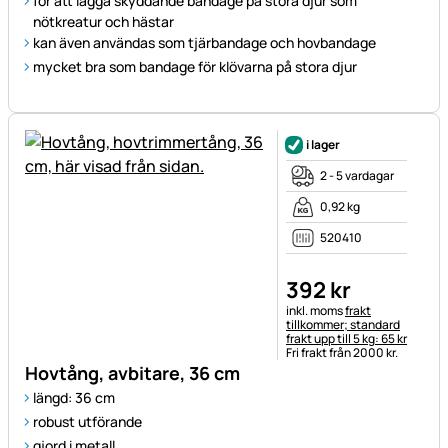
för att lägga skyddande bandage på stora djur som
nötkreatur och hästar
kan även användas som tjärbandage och hovbandage
mycket bra som bandage för klövarna på stora djur
i lager
2 - 5 vardagar
0,92 kg
520410
392
kr
Skatteinformation:
inkl. moms
frakt
tillkommer; standard
frakt upp till 5 kg: 65 kr
Fri frakt från 2000 kr.
Hovtång, avbitare, 36 cm
längd: 36 cm
robust utförande
gjord i metall