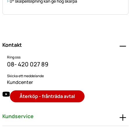
0° skalpellslipning kan ge hög skärpa
Sidfot
Kontakt
Ring oss
08- 420 027 89
Skicka ett meddelande
Kundcenter
Återköp - frånträda avtal
Kundservice