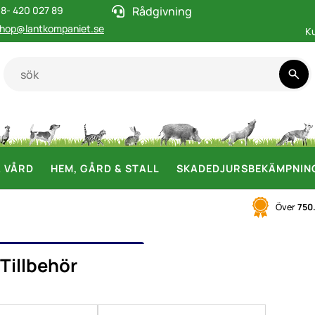
8- 420 027 89
Rådgivning
hop@lantkompaniet.se
K
& VÅRD
HEM, GÅRD & STALL
SKADEDJURSBEKÄMPNIN
Över
750
ING TILLBEHÖR
Tillbehör