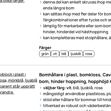
denna del kan enkelt skruvas ihop med
enda längre bom
kan sättas ihop med fler delar för b
färgkombinationer efter tycke och 
lämplig för markarbete eller som bom
hinder, hinderdel vid hästhoppning
kan kompletteras med stolphållare, ä
Färger
grön
vit
blå
ljusblå
rosa
Bomhållare i plast, bomkloss, Caval
bom, hinder hoppning, hopphöjd 
väljbar färg: vit
, blå, ljusblå, rosa
mångsidigt användbar plastkloss, pl
stöd eller hållare för bommar till hi
tillverkad av robust och väderbestän