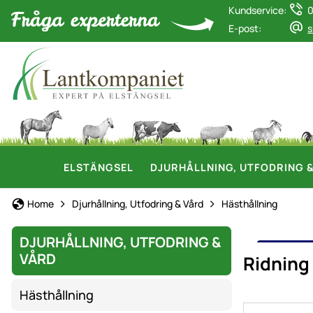
Kundservice:
0
E-post:
s
ELSTÄNGSEL
DJURHÅLLNING, UTFODRING 
Home
Djurhållning, Utfodring & Vård
Hästhållning
DJURHÅLLNING, UTFODRING &
RIDN
VÅRD
Ridning 
Hästhållning