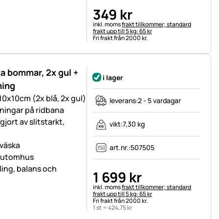
349
kr
Skatteinformation:
inkl. moms
frakt tillkommer; standard
frakt upp till 5 kg: 65 kr
Fri frakt från 2000 kr.
 bommar, 2x gul +
i lager
ming
10x10cm (2x blå, 2x gul)
leverans:
2 - 5 vardagar
ningar på ridbana
jort av slitstarkt,
vikt:
7,30 kg
rväska
art.nr.:
507505
h utomhus
ling, balans och
1 699
kr
Skatteinformation:
inkl. moms
frakt tillkommer; standard
frakt upp till 5 kg: 65 kr
Fri frakt från 2000 kr.
1 st =
424
,
75
kr