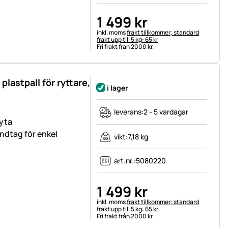
1 499
kr
Skatteinformation:
inkl. moms
frakt tillkommer; standard
frakt upp till 5 kg: 65 kr
Fri frakt från 2000 kr.
plastpall för ryttare,
i lager
leverans:
2 - 5 vardagar
yta
ndtag för enkel
vikt:
7,18 kg
art.nr.:
5080220
1 499
kr
Skatteinformation:
inkl. moms
frakt tillkommer; standard
frakt upp till 5 kg: 65 kr
Fri frakt från 2000 kr.