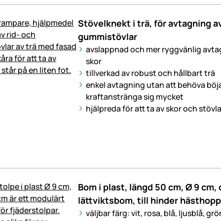
Stövelknekt i trä, för avtagning av
gummistövlar
avslappnad och mer ryggvänlig avtag
skor
tillverkad av robust och hållbart trä
enkel avtagning utan att behöva böja 
kraftanstränga sig mycket
hjälpreda för att ta av skor och stövla
Bom i plast, längd 50 cm, Ø 9 cm, d
lättviktsbom, till hinder hästhop
väljbar färg: vit, rosa, blå, ljusblå, grö