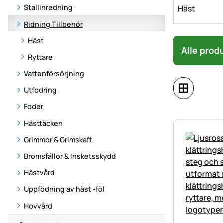
Stallinredning
Häst
Ridning Tillbehör
Häst
Alle prod
Ryttare
Vattenförsörjning
Utfodring
Foder
Hästtäcken
Grimmor & Grimskaft
Bromsfällor & Insketsskydd
Hästvård
Uppfödning av häst -föl
Hovvård