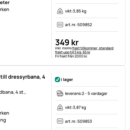
eter
arken
vikt:
3,85 kg
art.nr.:
509852
349
kr
Skatteinformation:
inkl. moms
frakt tillkommer; standard
frakt upp till 5 kg: 65 kr
Fri frakt från 2000 kr.
till dressyrbana, 4
i lager
dbana, 4 st.,
leverans:
2 - 5 vardagar
vikt:
3,87 kg
arken
ing
art.nr.:
509853