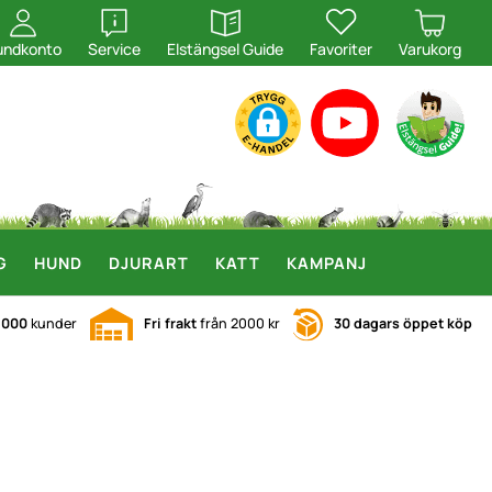
öppna
öppna
undkonto
Service
Elstängsel Guide
Favoriter
Varukorg
G
HUND
DJURART
KATT
KAMPANJ
.000
kunder
Fri frakt
från 2000 kr
30 dagars öppet köp