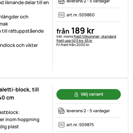
leverans:
2 - 5 vardagar
 liknande delar till en
art.nr.:
509860
omlängder och
smak
189
kr
från
 till rättuppstående
Skatteinformation:
inkl. moms
frakt tillkommer; standard
frakt upp till 5 kg: 65 kr
ndlock och vikter
Fri frakt från 2000 kr.
etti-block, till
Välj variant
40 cm
leverans:
2 - 5 vardagar
astblock:
nder inom hoppning
art.nr.:
509875
dig plast