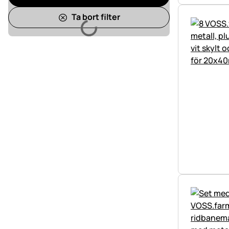
Ta bort filter
Laddar