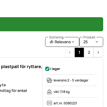
Sortering
Produkt
Relevans
25
1
2
plastpall för ryttare,
i lager
leverans:
2 - 5 vardagar
yta
ndtag för enkel
vikt:
7,18 kg
art.nr.:
5080221