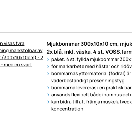
Mjukbommar 300x10x10 cm, mjuka
2x blå, inkl. väska, 4 st. VOSS.far
paket: 4 st. fyllda mjukbommar 300x
för markarbete med hästar och ridöv
bommarnas yttermaterial (fodral) är g
väderbeständigt presenningstyg
bommarna levereras i en praktisk bä
används flexibelt både inomhus oc
kan bidra till att främja muskelutveck
koncentration