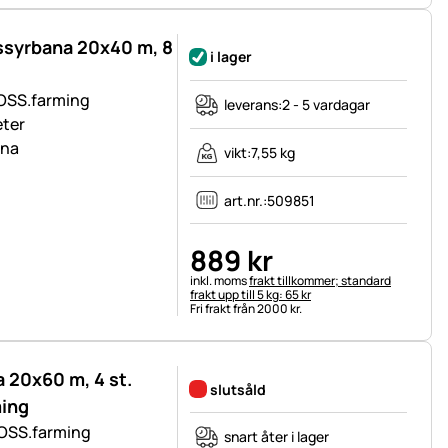
essyrbana 20x40 m, 8
i lager
 VOSS.farming
leverans:
2 - 5 vardagar
eter
ana
vikt:
7,55 kg
art.nr.:
509851
889
kr
Skatteinformation:
inkl. moms
frakt tillkommer; standard
frakt upp till 5 kg: 65 kr
Fri frakt från 2000 kr.
 20x60 m, 4 st.
slutsåld
ming
 VOSS.farming
snart åter i lager