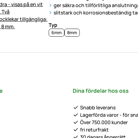
ger säkra och tillförlitliga anslutning
slitstark och korrosionsbeständig ta
Typ
6mm
8mm
e
Dina fördelar hos oss
Snabb leverans
Lagerförda varor - för sn
Över 750.000 kunder
fri returfrakt
30 dagars ångerrätt