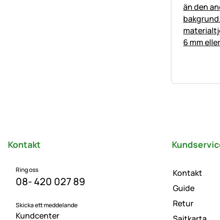
Sidfot
Kontakt
Kundservic
Ring oss
Kontakt
08- 420 027 89
Guide
Retur
Skicka ett meddelande
Kundcenter
Sajtkarta