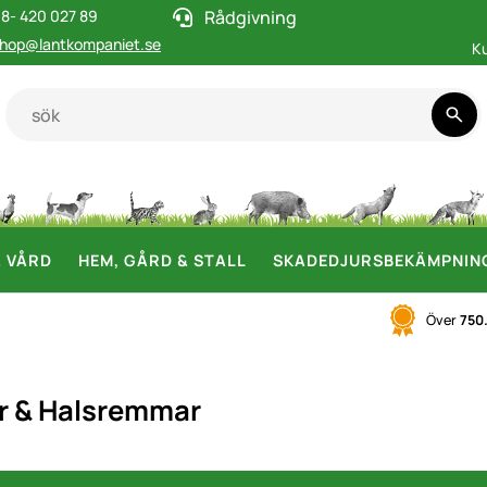
8- 420 027 89
Rådgivning
hop@lantkompaniet.se
K
& VÅRD
HEM, GÅRD & STALL
SKADEDJURSBEKÄMPNIN
Över
750
 & Halsremmar