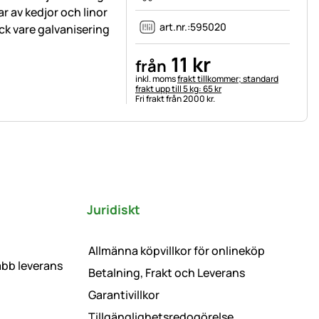
ar av kedjor och linor
art.nr.:
595020
ck vare galvanisering
11
kr
från
Skatteinformation:
inkl. moms
frakt tillkommer; standard
frakt upp till 5 kg: 65 kr
Fri frakt från 2000 kr.
Juridiskt
Allmänna köpvillkor för onlineköp
abb leverans
Betalning, Frakt och Leverans
Garantivillkor
Tillgänglighetsredogörelse