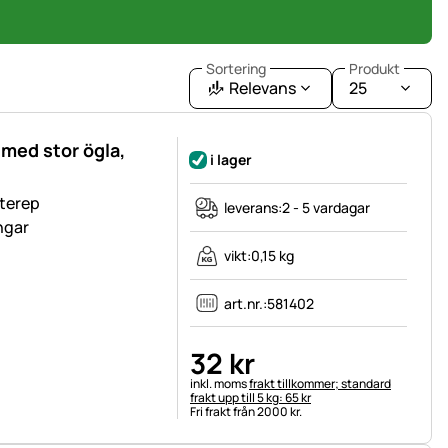
Sortering
Produkt
Relevans
25
 med stor ögla,
i lager
uterep
leverans:
2 - 5 vardagar
ngar
vikt:
0,15 kg
art.nr.:
581402
32
kr
Skatteinformation:
inkl. moms
frakt tillkommer; standard
frakt upp till 5 kg: 65 kr
Fri frakt från 2000 kr.