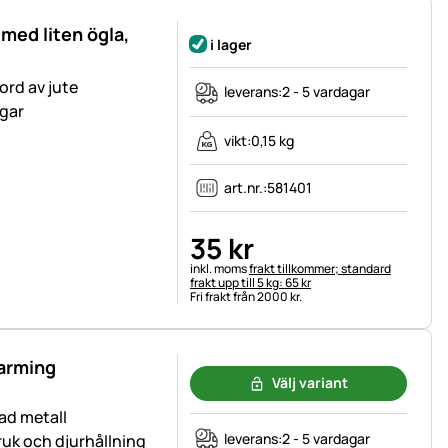
 med liten ögla,
i lager
ord av jute
leverans:
2 - 5 vardagar
ngar
vikt:
0,15 kg
art.nr.:
581401
35
kr
Skatteinformation:
inkl. moms
frakt tillkommer; standard
frakt upp till 5 kg: 65 kr
Fri frakt från 2000 kr.
farming
Välj variant
ad metall
leverans:
2 - 5 vardagar
ruk och djurhållning