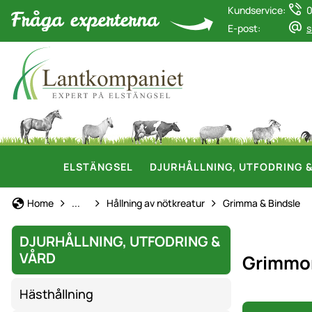
Kundservice:
0
E-post:
s
ELSTÄNGSEL
DJURHÅLLNING, UTFODRING 
Djurhållning, Utfodring & Vård
Home
...
Hållning av nötkreatur
Grimma & Bindsle
DJURHÅLLNING, UTFODRING &
VÅRD
Grimmor
Hästhållning