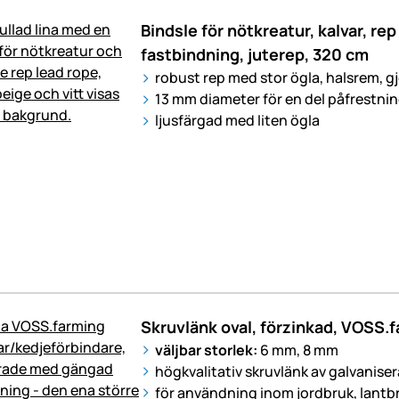
Bindsle för nötkreatur, kalvar, rep
fastbindning, juterep, 320 cm
robust rep med stor ögla, halsrem, gj
13 mm diameter för en del påfrestni
ljusfärgad med liten ögla
Skruvlänk oval, förzinkad, VOSS.
väljbar storlek:
6 mm, 8 mm
högkvalitativ skruvlänk av galvaniser
för användning inom jordbruk, lantb