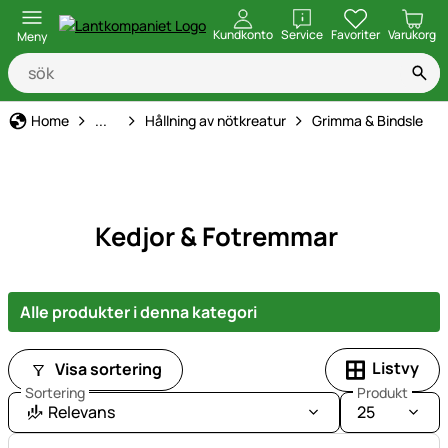
öppna
Kundkonto
Service
Favoriter
Varukorg
Meny
Djurhållning, Utfodring & Vård
Home
...
Hållning av nötkreatur
Grimma & Bindsle
Kedjor & Fotremmar
Alle produkter i denna kategori
Listvy
Visa sortering
Sortering
Produkt
Relevans
25