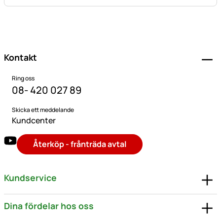
Sidfot
Kontakt
Ring oss
08- 420 027 89
Skicka ett meddelande
Kundcenter
Återköp - frånträda avtal
Kundservice
Dina fördelar hos oss