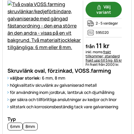
Välj
variant
2 - 5 vardagar
595020
11
kr
från
Skatteinformation:
inkl. moms
frakt
tillkommer; standard
frakt upp till 5 kg: 65 kr
Fri frakt från 2000 kr.
Skruvlänk oval, förzinkad, VOSS.farming
väljbar storlek:
6 mm, 8 mm
högkvalitativ skruvlänk av galvaniserad metall
för användning inom jordbruk, lantbruk och djurhållning
ger säkra och tillförlitliga anslutningar av kedjor och linor
slitstark och korrosionsbeständig tack vare galvanisering
Typ
6mm
8mm