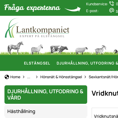
Kundservice:
0
E-post:
s
ELSTÄNGSEL
DJURHÅLLNING, UTFODRING 
Hönshållning
Home
...
Hönsnät & Hönsstängsel
Sexkantsnät/Hö
DJURHÅLLNING, UTFODRING &
Vridknut
VÅRD
Hästhållning
Vridknutsnät