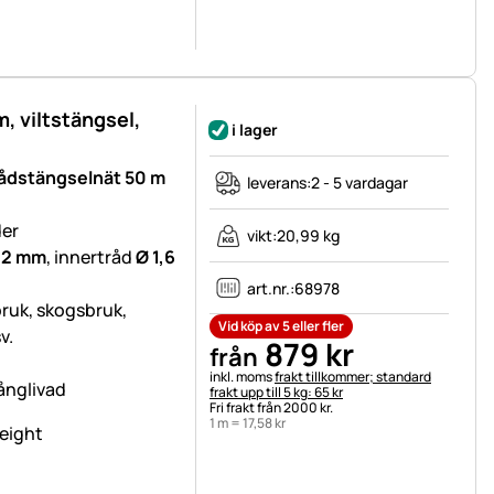
, viltstängsel,
i lager
rådstängselnät 50 m
leverans:
2 - 5 vardagar
der
vikt:
20,99 kg
 2 mm
, innertråd
Ø 1,6
art.nr.:
68978
bruk, skogsbruk,
Vid köp av 5 eller fler
v.
879
kr
från
Skatteinformation:
inkl. moms
frakt tillkommer; standard
långlivad
frakt upp till 5 kg: 65 kr
Fri frakt från 2000 kr.
1 m =
17
,
58
kr