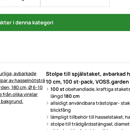
ukter i denna kategori
Stolpe till spjälstaket, avbarkad 
10 cm, 100 st-pack, VOSS.garden
100 st
obehandlade, kraftiga staketst
längd
180 cm
allsidigt användbara trästolpar- sta
blickfång
lämpligt tillbehör till hasselstaket, 
stolpe till trädgårdsstängsel, diame