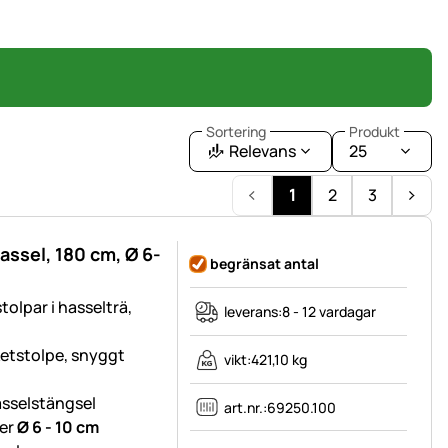
Sortering
Produkt
Relevans
25
1
2
3
hassel, 180 cm, Ø 6-
begränsat antal
olpar i hasselträ,
leverans:
8 - 12 vardagar
ketstolpe, snyggt
vikt:
421,10 kg
hasselstängsel
art.nr.:
69250.100
ter
Ø 6 - 10 cm