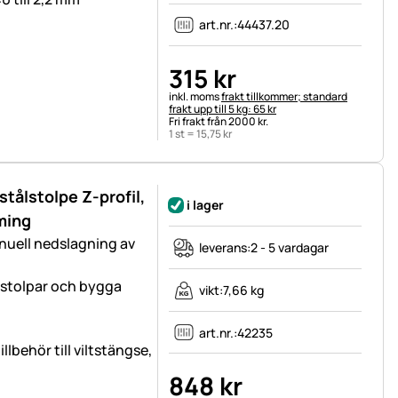
art.nr.:
44437.20
315
kr
Skatteinformation:
inkl. moms
frakt tillkommer; standard
frakt upp till 5 kg: 65 kr
Fri frakt från 2000 kr.
1 st =
15
,
75
kr
stålstolpe Z-profil,
i lager
ming
nuell nedslagning av
leverans:
2 - 5 vardagar
d stolpar och bygga
vikt:
7,66 kg
art.nr.:
42235
llbehör till viltstängse,
848
kr