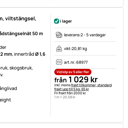
, viltstängsel,
i lager
rådstängselnät 50 m
leverans:
2 - 5 vardagar
der
vikt:
20,81 kg
 2 mm
, innertråd
Ø 1,6
art.nr.:
68977
bruk, skogsbruk,
Vid köp av 5 eller fler
v.
1 029
kr
från
Skatteinformation:
inkl. moms
frakt tillkommer; standard
långlivad
frakt upp till 5 kg: 65 kr
Fri frakt från 2000 kr.
1 m =
20
,
58
kr