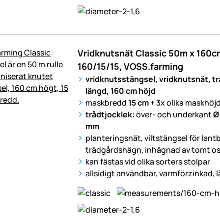
Vridknutsnät Classic 50m x 160cm
160/15/15, VOSS.farming
vridknutsstängsel, vridknutsnät, t
längd, 160 cm höjd
maskbredd
15 cm
+ 3x olika maskhöj
trådtjocklek:
över- och underkant
Ø
mm
planteringsnät, viltstängsel för lant
trädgårdshägn, inhägnad av tomt os
kan fästas vid olika sorters stolpar
allsidigt användbar, varmförzinkad, 