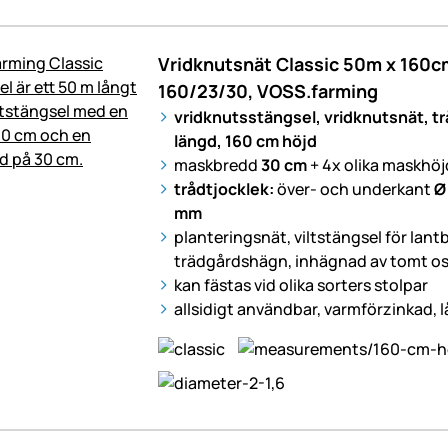
Vridknutsnät Classic 50m x 160cm
160/23/30, VOSS.farming
vridknutsstängsel, vridknutsnät, t
längd, 160 cm höjd
maskbredd
30 cm
+ 4x olika maskhöj
trådtjocklek:
över- och underkant
Ø
mm
planteringsnät, viltstängsel för lant
trädgårdshägn, inhägnad av tomt os
kan fästas vid olika sorters stolpar
allsidigt användbar, varmförzinkad, 