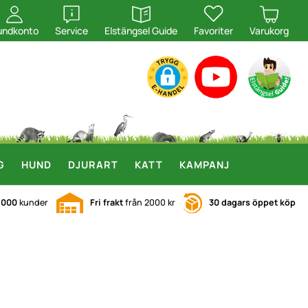
öppna
öppna
undkonto
Service
Elstängsel Guide
Favoriter
Varukorg
G
HUND
DJURART
KATT
KAMPANJ
.000
kunder
Fri frakt
från 2000 kr
30 dagars öppet köp