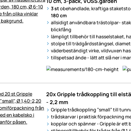
10 cm, 3-pack, VOSS.garden
3 st
obehandlade, kraftiga staketstol
180 cm
allsidigt användbara trästolpar- sta
blickfång
lämpligt tillbehör till hasselstaket, 
stolpe till trädgårdsstängsel, diame
väderbeständigt virke, vildvuxen has
tillspetsad ände - lätt att slå ner i ma
20x Gripple trådkoppling till elstä
- 2,2 mm
Gripple trådkoppling ”small” till tunn
trådskarvar i praktisk förpackning m
kopplar och spänner - Gripple är ett b
stängseltillbehör för trådar från Ø 1,4