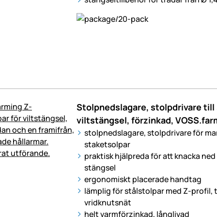
Stolpnedslagare, stolpdrivare till 
viltstängsel, förzinkad, VOSS.far
stolpnedslagare, stolpdrivare för ma
staketsolpar
praktisk hjälpreda för att knacka ne
stängsel
ergonomiskt placerade handtag
lämplig för stålstolpar med Z-profil, ti
vridknutsnät
helt varmförzinkad, långlivad