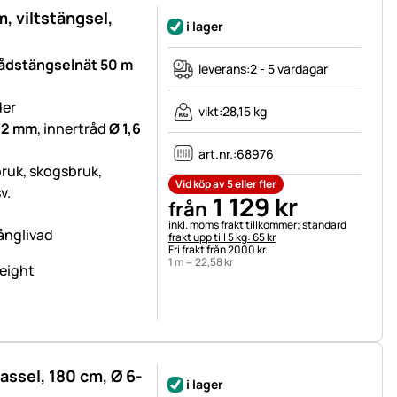
, viltstängsel,
i lager
rådstängselnät 50 m
leverans:
2 - 5 vardagar
der
vikt:
28,15 kg
 2 mm
, innertråd
Ø 1,6
art.nr.:
68976
bruk, skogsbruk,
Vid köp av 5 eller fler
v.
1 129
kr
från
Skatteinformation:
inkl. moms
frakt tillkommer; standard
långlivad
frakt upp till 5 kg: 65 kr
Fri frakt från 2000 kr.
1 m =
22
,
58
kr
hassel, 180 cm, Ø 6-
i lager