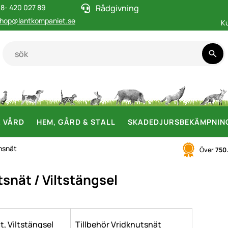
8- 420 027 89
Rådgivning
hop@lantkompaniet.se
K
& VÅRD
HEM, GÅRD & STALL
SKADEDJURSBEKÄMPNIN
nsnät
Över
750
snät / Viltstängsel
, Viltstängsel
Tillbehör Vridknutsnät