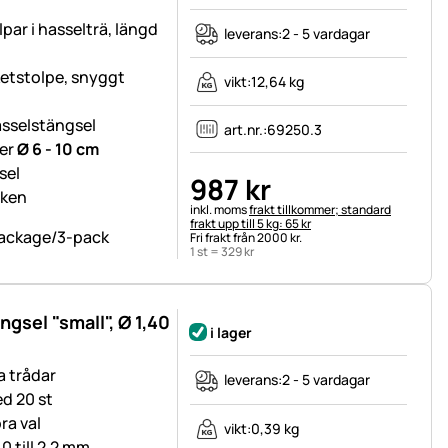
par i hasselträ, längd
leverans:
2 - 5 vardagar
ketstolpe, snyggt
vikt:
12,64 kg
hasselstängsel
art.nr.:
69250.3
ter
Ø 6 - 10 cm
sel
987
kr
rken
Skatteinformation:
inkl. moms
frakt tillkommer; standard
frakt upp till 5 kg: 65 kr
Fri frakt från 2000 kr.
1 st =
329
kr
ngsel "small", Ø 1,40
i lager
a trådar
leverans:
2 - 5 vardagar
ed 20 st
ra val
vikt:
0,39 kg
0 till 2,2 mm