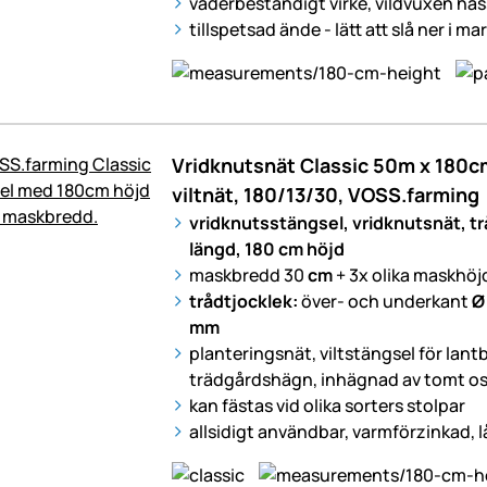
väderbeständigt virke, vildvuxen has
tillspetsad ände - lätt att slå ner i ma
Vridknutsnät Classic 50m x 180cm
viltnät, 180/13/30, VOSS.farming
vridknutsstängsel, vridknutsnät, t
längd, 180 cm höjd
maskbredd 30
cm
+ 3x olika maskhöj
trådtjocklek:
över- och underkant
Ø
mm
planteringsnät, viltstängsel för lant
trädgårdshägn, inhägnad av tomt os
kan fästas vid olika sorters stolpar
allsidigt användbar, varmförzinkad, 