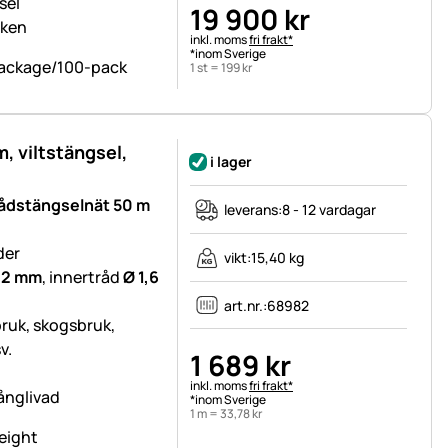
sel
19 900
kr
rken
Skatteinformation:
inkl. moms
fri frakt*
*inom Sverige
1 st =
199
kr
, viltstängsel,
i lager
rådstängselnät 50 m
leverans:
8 - 12 vardagar
der
vikt:
15,40 kg
 2 mm
, innertråd
Ø 1,6
art.nr.:
68982
bruk, skogsbruk,
v.
1 689
kr
Skatteinformation:
inkl. moms
fri frakt*
långlivad
*inom Sverige
1 m =
33
,
78
kr