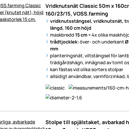
Vridknutsnät Classic 50m x 160cm
160/23/15, VOSS.farming
vridknutsstängsel, vridknutsnät, t
längd, 160 cm höjd
maskbredd
15 cm
+ 4x olika maskhöj
trådtjocklek:
över- och underkant
Ø
mm
planteringsnät, viltstängsel för lant
trädgårdshägn, inhägnad av tomt os
kan fästas vid olika sorters stolpar
allsidigt användbar, varmförzinkad, 
Stolpe till spjälstaket, avbarkad 