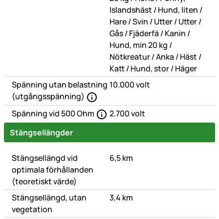
eller
eller
Islandshäst
/
Hund, liten
/
eller
eller
eller
eller
Hare
/
Svin
/
Utter
/
Utter
/
eller
eller
eller
Gås
/
Fjäderfä
/
Kanin
/
eller
Hund, min 20 kg
/
eller
eller
eller
Nötkreatur
/
Anka
/
Häst
/
eller
eller
Katt
/
Hund, stor
/
Häger
Spänning utan belastning
10.000 volt
(utgångsspänning)
Spänning vid 500 Ohm
2.700 volt
Stängsellängder
Stängsellängd vid
6,5 km
optimala förhållanden
(teoretiskt värde)
Stängsellängd, utan
3,4 km
vegetation