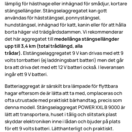
lämplig för hästhage eller inhägnad för smådjur, kortare
stängsellängder. Stängselaggregatet kan gott
användas för häststängsel, ponnystängsel,
hundstängsel, inhägnad för katt, kanin eller för att hålla
borta häger vid trädgårdsdammen. Vi rekommenderar
det här aggregatet till
med
ellånga stängsellängder
upp till 3,4 km (total trådlängd, alla
trådar).
Elstängselaggregatet 9 V kan drivas med ett 9
volts torrbatteri (ej laddningsbart batteri) men det går
bra att driva det med ett 12 V batteri också. I leveransen
ingår ett 9 V batteri.
Batteriaggregat är särskilt bra lämpade för flyttbara
hagar eftersom de är lätta att ta med, omplaceras och
ofta utrustade med praktiskt bärhandtag, precis som
denna modell. Stängselaggregat POWER XXL B 9000 är
lätt att transportera, huset i tålig och slitstark plast
skyddar elektroniken inne i lådan och bjuder på plats
för ett 9 volts batteri. Lätthanterligt och praktiskt.