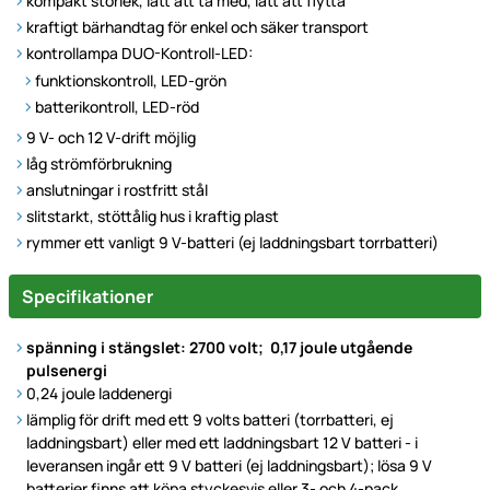
kompakt storlek, lätt att ta med, lätt att flytta
kraftigt bärhandtag för enkel och säker transport
kontrollampa DUO-Kontroll-LED:
funktionskontroll, LED-grön
batterikontroll, LED-röd
9 V- och 12 V-drift möjlig
låg strömförbrukning
anslutningar i rostfritt stål
slitstarkt, stöttålig hus i kraftig plast
rymmer ett vanligt 9 V-batteri (ej laddningsbart torrbatteri)
Specifikationer
spänning i stängslet: 2700 volt; 0,17 joule utgående
pulsenergi
0,24 joule laddenergi
lämplig för drift med ett 9 volts batteri (torrbatteri, ej
laddningsbart) eller med ett laddningsbart 12 V batteri - i
leveransen ingår ett 9 V batteri (ej laddningsbart); lösa 9 V
batterier finns att köpa styckesvis eller 3- och 4-pack