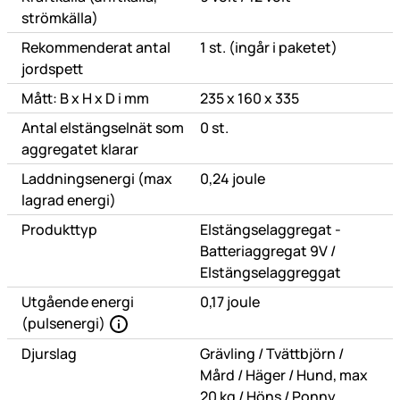
strömkälla)
Rekommenderat antal
1 st. (ingår i paketet)
jordspett
Mått: B x H x D i mm
235 x 160 x 335
Antal elstängselnät som
0 st.
aggregatet klarar
Laddningsenergi (max
0,24 joule
lagrad energi)
Produkttyp
Elstängselaggregat -
eller
Batteriaggregat 9V
/
Elstängselaggreggat
Utgående energi
0,17 joule
(pulsenergi)
eller
eller
Djurslag
Grävling
/
Tvättbjörn
/
eller
eller
Mård
/
Häger
/
Hund, max
eller
eller
20 kg
/
Höns
/
Ponny,