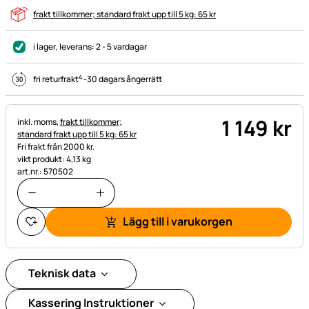
frakt tillkommer; standard frakt upp till 5 kg: 65 kr
i lager
, leverans:
2 - 5 vardagar
4
fri returfrakt
-
30 dagars ångerrätt
1 149
kr
Skatteinformation:
inkl. moms,
frakt tillkommer;
standard frakt upp till 5 kg: 65 kr
Fri frakt från 2000 kr.
vikt produkt: 4,13 kg
art.nr.: 570502
Lägg till i varukorgen
Teknisk data
Kassering Instruktioner