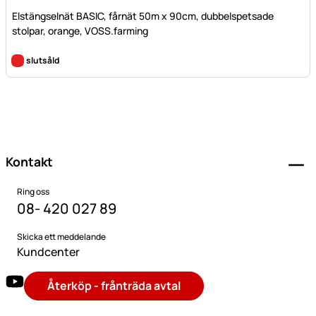
Elstängselnät BASIC, fårnät 50m x 90cm, dubbelspetsade
stolpar, orange, VOSS.farming
slutsåld
Sidfot
Kontakt
Ring oss
08- 420 027 89
Skicka ett meddelande
Kundcenter
Återköp - frånträda avtal