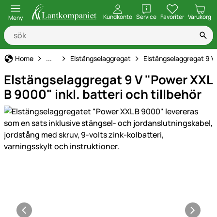
öppna
Kundkonto
Service
Favoriter
Varukorg
Meny
Elstängsel
Home
...
Elstängselaggregat
Elstängselaggregat 9 V
Elstängselaggregat 9 V "Power XXL
B 9000" inkl. batteri och tillbehör
Produktgaleri