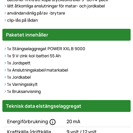
lätt åtkomliga anslutningar för matar- och jordkabel
användarvänlig på/av -brytare
clip-lås på lådan
Paketet innehåller
1x Stängselaggregat POWER XXL B 9000
1x 9 V-zink-kol-batteri 55 Ah
1x Jordspett
1x Anslutningskabel/matarkabel
1x Jordkabel
1x Varningsskylt
1x Bruksanvisning
Technische Daten
Teknisk data elstängselaggregat
Energiförbrukning
20 mA
eller
Kraftkälla (driftkälla,
9 volt
/
12 volt