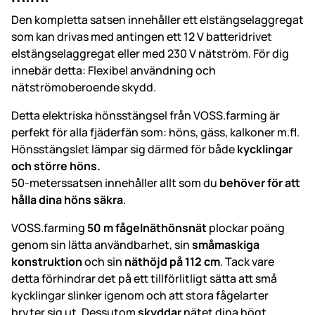
Den kompletta satsen innehåller ett elstängselaggregat
som kan drivas med antingen ett 12 V batteridrivet
elstängselaggregat eller med 230 V nätström. För dig
innebär detta: Flexibel användning och
nätströmoberoende skydd.
Detta elektriska hönsstängsel från VOSS.farming är
perfekt för alla fjäderfän som: höns, gäss, kalkoner m.fl.
Hönsstängslet lämpar sig därmed för både
kycklingar
och större höns.
50-meterssatsen innehåller allt som du
behöver för att
hålla dina höns säkra
.
VOSS.farming
50 m fågelnäthönsnät
plockar poäng
genom sin lätta användbarhet, sin
småmaskiga
konstruktion
och sin
näthöjd på 112 cm
. Tack vare
detta förhindrar det på ett tillförlitligt sätta att små
kycklingar slinker igenom och att stora fågelarter
bryter sig ut. Dessutom
skyddar
nätet dina högt