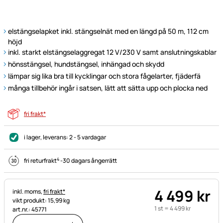
elstängselapket inkl. stängselnät med en längd på 50 m, 112 cm
höjd
inkl. starkt elstängselaggregat 12 V/230 V samt anslutningskablar
hönsstängsel, hundstängsel, inhängad och skydd
lämpar sig lika bra till kycklingar och stora fågelarter, fjäderfä
många tillbehör ingår i satsen, lätt att sätta upp och plocka ned
fri frakt*
i lager
, leverans:
2 - 5 vardagar
4
fri returfrakt
-
30 dagars ångerrätt
4 499
kr
Skatteinformation:
inkl. moms,
fri frakt*
vikt produkt: 15,99 kg
1 st =
4 499
kr
art.nr.: 45771