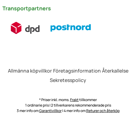
Transportpartners
Allmänna köpvillkor
Företagsinformation
Återkallelse
Sekretesspolicy
* Priser inkl. moms.
Frakt
tillkommer
1 ordinarie pris | 2 tillverkarens rekommenderade pris
3 mer info om
Garantivillkor
| 4 mer info om
Returer och återköp