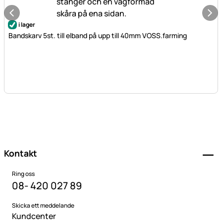
i lager
Bandskarv 5st. till elband på upp till 40mm VOSS.farming
Sidfot
Kontakt
Ring oss
08- 420 027 89
Skicka ett meddelande
Kundcenter