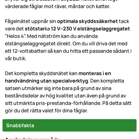
värderade fåglar mot rävar, mårdar och katter.
Fågelnätet uppnår sin
optimala skyddssäkerhet
tack
vare det
stötstar
ka
12 V–230 V elstängselaggregatet
”Helos 4”. Med nätström kan du använda
elstängselaggregatet direkt. Om du vill driva det med
ett 12-voltsbatteri så kan du hitta ett passande sådant i
vår butik.
Det kompletta skyddsnätet kan
monteras i en
handvändning utan specialverktyg
. Den kompletta
satsen utmärker sig inte bara på grund av sina
beståndsdelar av hög kvalitet utan även på grund av
sitt utmärkta pris-prestanda-förhållande. På detta sätt
gör du det rätta valet för dina fåglar.
Snabbfakta