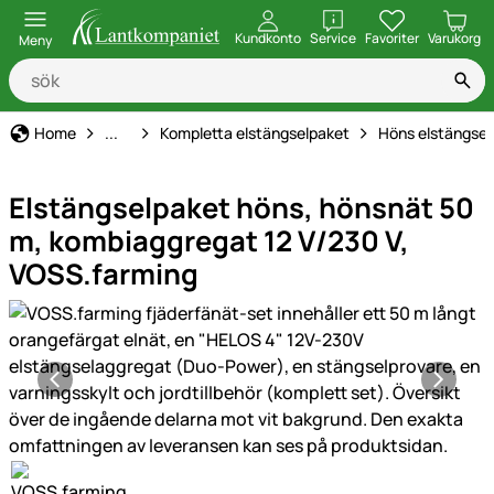
öppna
Kundkonto
Service
Favoriter
Varukorg
Meny
Elstängsel
Home
...
Kompletta elstängselpaket
Höns elstängsel
Elstängselpaket höns, hönsnät 50
m, kombiaggregat 12 V/230 V,
VOSS.farming
Produktgaleri