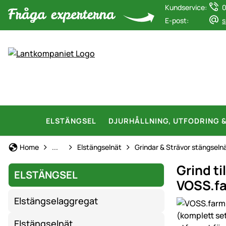
Kundservice:
0
E-post:
s
ELSTÄNGSEL
DJURHÅLLNING, UTFODRING 
Elstängsel
Home
...
Elstängselnät
Grindar & Strävor stängseln
Grind ti
ELSTÄNGSEL
VOSS.f
Elstängselaggregat
Produktgaler
Elstängselnät