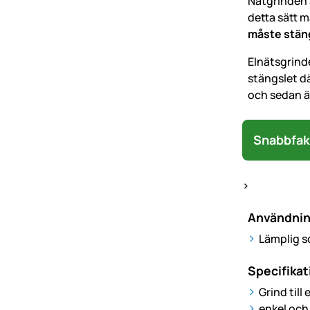
Nätgrinden a
detta sätt 
måste stän
Elnätsgrinde
stängslet dä
och sedan är
Snabbfak
>
Användni
Lämplig so
Specifikat
Grind till
enkel och