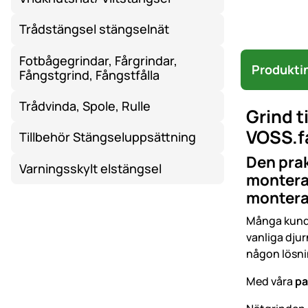
Trådstängsel stängselnät
Fotbågegrindar, Fårgrindar,
Produkti
Fångstgrind, Fångstfålla
Trådvinda, Spole, Rulle
Grind t
VOSS.f
Tillbehör Stängseluppsättning
Den prak
Varningsskylt elstängsel
montera 
montera
Många kunde
vanliga djur
någon lösni
Med våra
pa