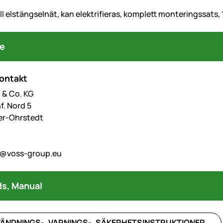
ill elstängselnät, kan elektrifieras, komplett monteringssats
re
kontakt
& Co. KG
f. Nord 5
er-Ohrstedt
o@voss-group.eu
s, Manual
ÄNDNINGS-, VARNINGS-, SÄKERHETSINSTRUKTIONER