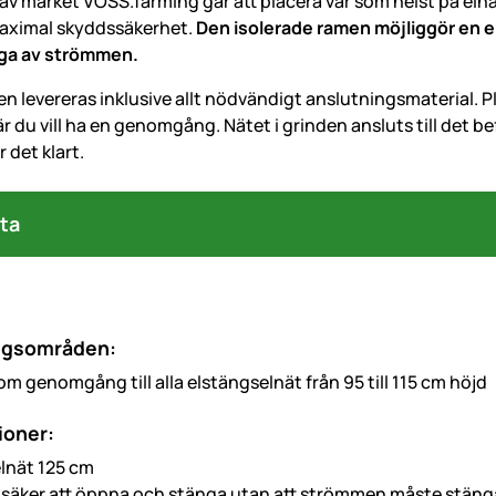
v märket VOSS.farming går att placera var som helst på elnät
maximal skyddssäkerhet.
Den isolerade ramen möjliggör en e
ga av strömmen.
n levereras inklusive allt nödvändigt anslutningsmaterial. P
r du vill ha en genomgång. Nätet i grinden ansluts till det
 det klart.
ta
ngsområden:
m genomgång till alla elstängselnät från 95 till 115 cm höjd
ioner:
 elnät 125 cm
 säker att öppna och stänga utan att strömmen måste stäng