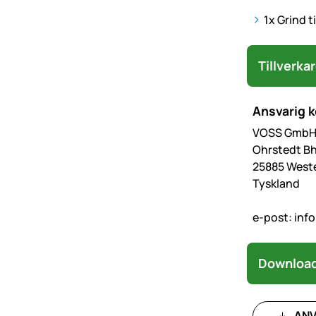
1x Grind t
Tillverka
Ansvarig 
VOSS GmbH 
Ohrstedt Bh
25885 West
Tyskland
e-post:
inf
Download
ANV