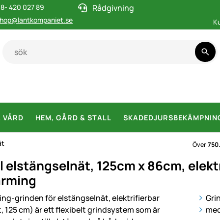
8- 420 027 89
Rådgivning
hop@lantkompaniet.se
K
& VÅRD
HEM, GÅRD & STALL
SKADEDJURSBEKÄMPNIN
ät
Över
750
ll elstängselnät, 125cm x 86cm, elektr
arming
i
Grin
med