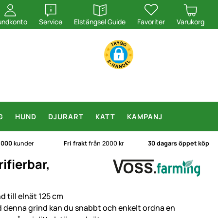
öppna
öppna
undkonto
Service
Elstängsel Guide
Favoriter
Varukorg
G
HUND
DJURART
KATT
KAMPANJ
.000
kunder
Fri frakt
från 2000 kr
30 dagars öppet köp
ifierbar,
d till elnät 125 cm
 denna grind kan du snabbt och enkelt ordna en