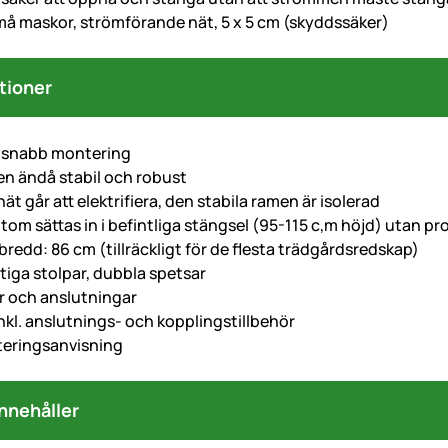
å maskor, strömförande nät, 5 x 5 cm (skyddssäker)
tioner
 snabb montering
men ändå stabil och robust
ät går att elektrifiera, den stabila ramen är isolerad
tom sättas in i befintliga stängsel (95-115 c,m höjd) utan p
redd: 86 cm (tillräckligt för de flesta trädgårdsredskap)
aftiga stolpar, dubbla spetsar
ar och anslutningar
nkl. anslutnings- och kopplingstillbehör
eringsanvisning
nnehåller