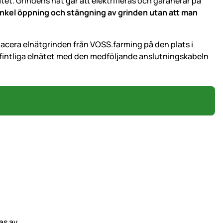
et. Grindens nät går att elektrifieras och garanerar på
nkel öppning och stängning av grinden utan att man
lacera elnätgrinden från VOSS.farming på den plats i
 befintliga elnätet med den medföljande anslutningskabeln
as av