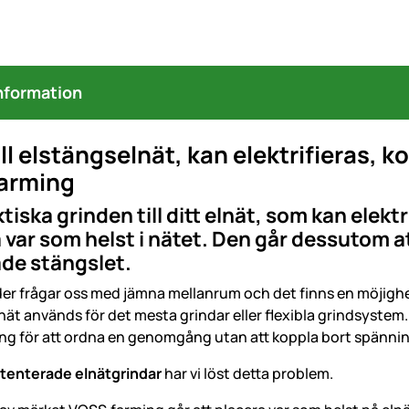
nformation
ill elstängselnät, kan elektrifieras,
arming
tiska grinden till ditt elnät, som kan elekt
var som helst i nätet. Den går dessutom at
de stängslet.
r frågar oss med jämna mellanrum och det finns en möjighet
nät används för det mesta grindar eller flexibla grindsystem. 
ng för att ordna en genomgång utan att koppla bort spänninge
tenterade elnätgrindar
har vi löst detta problem.