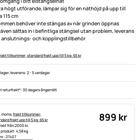
omgång i ditt elstängselnät
ra högt utförande, lämpar sig för en näthöjd på upp till
ka 115 cm
ömmen behöver inte stängas av när grinden öppnas
 även sättas in i befintliga stängsel utan problem, leverans
l. anslutnings- och kopplingstillbehör
rakt tillkommer; standard frakt upp till 5 kg: 65 kr
 lager
, leverans:
2 - 5 vardagar
4
ri returfrakt
-
30 dagars ångerrätt
899
kr
tteinformation:
l. moms,
frakt tillkommer;
dard frakt upp till 5 kg: 65 kr
frakt från 2000 kr.
t produkt: 4,58 kg
.nr.: 27407