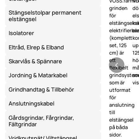
Stängselstolpar permanent
elstängsel
Isolatorer
Eltråd, Elrep & Elband
Skarvlås & Spännare
Jordning & Matarkabel
Grindhandtag & Tillbehör
Anslutningskabel
Gårdsgrindar, Fårgrindar,
Fältgrindar
Vridknutsnät/ Viltstängsel