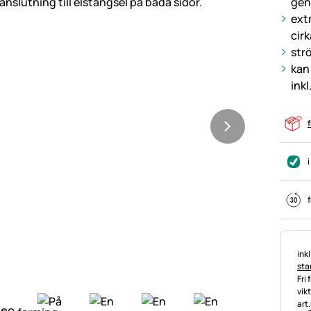
gen
ext
cir
str
kan
ink
f
i
f
Ska
ink
stan
Fri 
vik
art