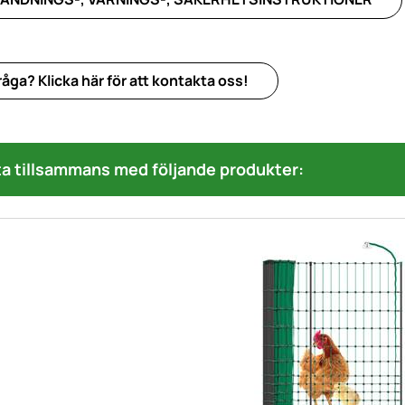
åga? Klicka här för att kontakta oss!
a tillsammans med följande produkter: