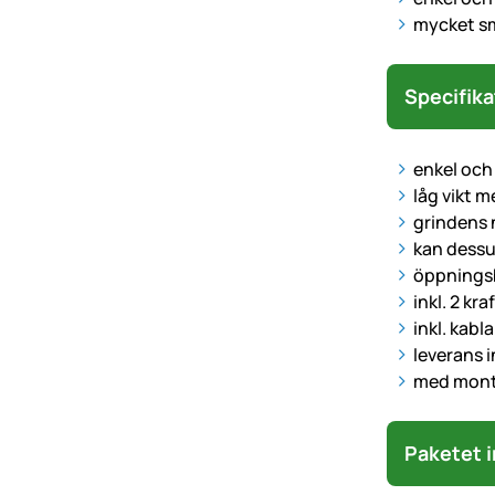
mycket sm
Specifika
enkel och
låg vikt 
grindens n
kan dessu
öppningsb
inkl. 2 kr
inkl. kabl
leverans i
med mont
Paketet i