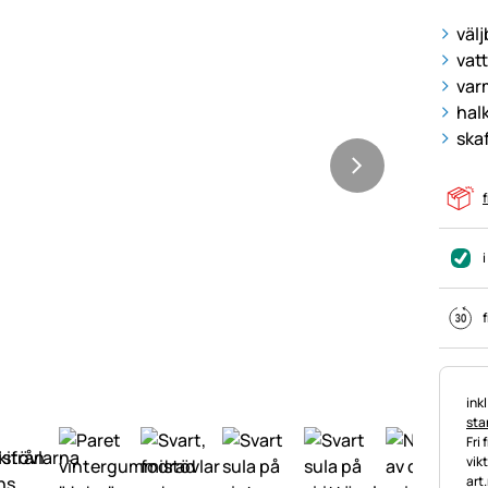
välj
vat
var
halk
skaf
f
i
f
Ska
ink
stan
Fri 
vik
art