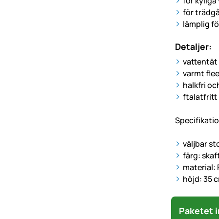
för kyliga
för trädg
lämplig f
Detaljer:
vattentät 
varmt fle
halkfri o
ftalatfrit
Specifikatio
väljbar st
färg: skaft
material:
höjd: 35 
Paketet i