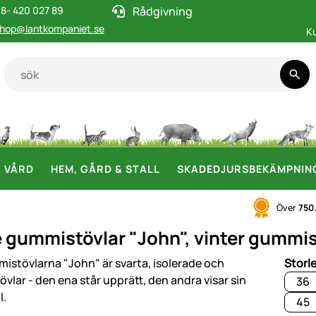
8- 420 027 89
Rådgivning
hop@lantkompaniet.se
K
& VÅRD
HEM, GÅRD & STALL
SKADEDJURSBEKÄMPNIN
Över
750
 gummistövlar "John", vinter gummistö
i
Storl
36
45