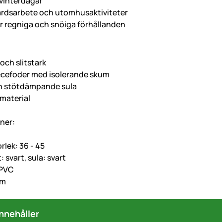
 vinterdagar
årdsarbete och utomhusaktiviteter
ör regniga och snöiga förhållanden
och slitstark
ecefoder med isolerande skum
ch stötdämpande sula
t material
ner:
orlek: 36 - 45
: svart, sula: svart
 PVC
cm
nnehåller