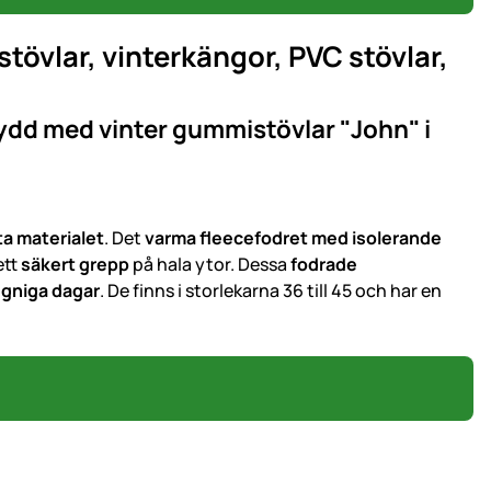
övlar, vinterkängor, PVC stövlar,
ydd med vinter gummistövlar "John" i
ta materialet
. Det
varma fleecefodret med isolerande
ett
säkert grepp
på hala ytor. Dessa
fodrade
egniga dagar
. De finns i storlekarna 36 till 45 och har en