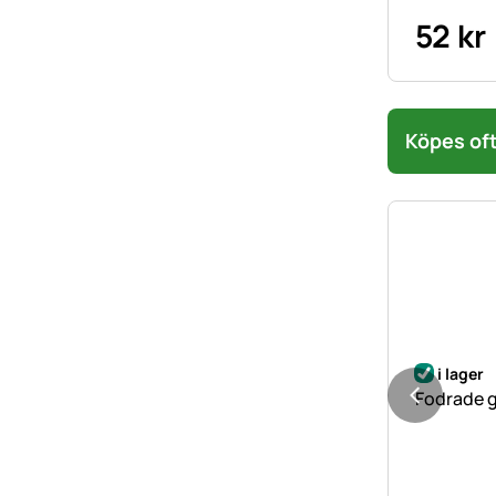
52
kr
Köpes oft
i lager
Fodrade g