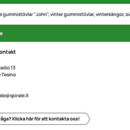
e gummistövlar "John", vinter gummistövlar, vinterkängor, s
re
kontakt
Badio 13
 Tesino
ale@spirale.it
åga? Klicka här för att kontakta oss!