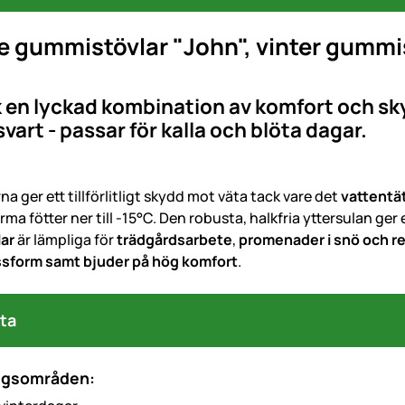
 gummistövlar "John", vinter gummist
en lyckad kombination av komfort och sk
svart - passar för kalla och blöta dagar.
a ger ett tillförlitligt skydd mot väta tack vare det
vattentä
rma fötter ner till -15°C. Den robusta, halkfria yttersulan ger 
lar
är lämpliga för
trädgårdsarbete
,
promenader i snö och r
sform samt bjuder på hög komfort
.
ta
ngsområden: