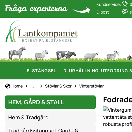
Kundservice:
0
E-post:
s
ELSTÄNGSEL
DJURHÅLLNING, UTFODRING 
Arbetskläder & Skyddsutrustning
Home
...
Stövlar & Skor
Vinterstövlar
Fodrade
HEM, GÅRD & STALL
Produktgaler
Hem & Trädgård
Trädgårdsstängsel, Gärde &