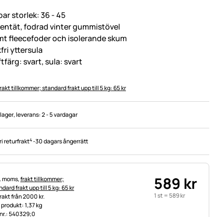
bar storlek: 36 - 45
tentät, fodrad vinter gummistövel
mt fleecefoder och isolerande skum
fri yttersula
tfärg: svart, sula: svart
rakt tillkommer; standard frakt upp till 5 kg: 65 kr
 lager
, leverans:
2 - 5 vardagar
4
ri returfrakt
-
30 dagars ångerrätt
589
kr
tteinformation:
l. moms,
frakt tillkommer;
dard frakt upp till 5 kg: 65 kr
1 st =
589
kr
frakt från 2000 kr.
t produkt: 1,37 kg
.nr.: 540329;0