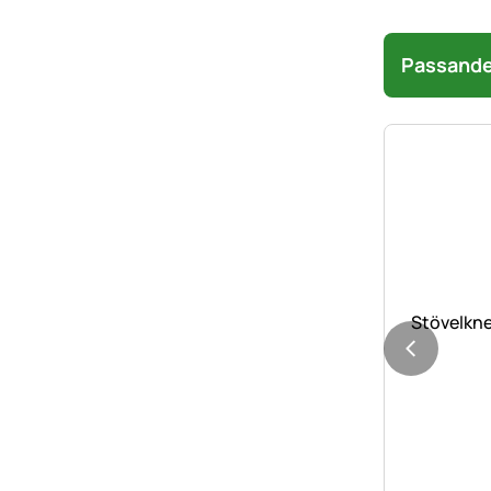
Passande 
Stövelkne