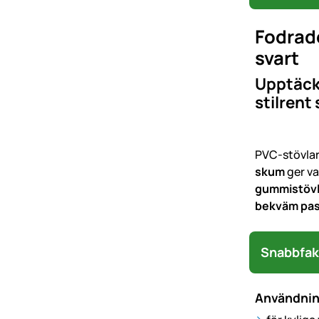
Fodrade
svart
Upptäck 
stilrent 
PVC-stövlarn
skum
ger va
gummistöv
bekväm pas
Snabbfak
Användni