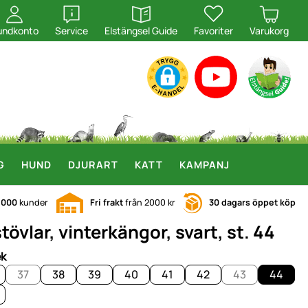
öppna
öppna
undkonto
Service
Elstängsel Guide
Favoriter
Varukorg
G
HUND
DJURART
KATT
KAMPANJ
.000
kunder
Fri frakt
från 2000 kr
30 dagars öppet köp
vlar, vinterkängor, svart, st. 44
ek
37
38
39
40
41
42
43
44