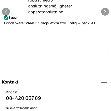
i lager
Grindankare "VARIO" 3-vägs, etxra stor + tålig, 4-pack, AKO
Sidfot
Kontakt
Ring oss
08- 420 027 89
Skicka ett meddelande