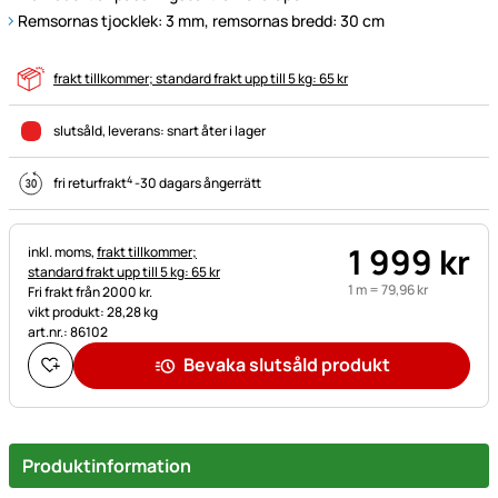
Remsornas tjocklek: 3 mm, remsornas bredd: 30 cm
frakt tillkommer; standard frakt upp till 5 kg: 65 kr
slutsåld
, leverans:
snart åter i lager
4
fri returfrakt
-
30 dagars ångerrätt
1 999
kr
Skatteinformation:
inkl. moms,
frakt tillkommer;
standard frakt upp till 5 kg: 65 kr
1 m =
79
,
96
kr
Fri frakt från 2000 kr.
vikt produkt: 28,28 kg
art.nr.: 86102
Bevaka slutsåld produkt
Produktinformation