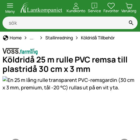
öppna
Kundkonto
Service
Favoriter
Varukorg
Meny
Stall & djurtillbehör
Home
...
Stallinredning
Köldridå Tillbehör
Köldridå 25 m rulle PVC remsa till
plastridå 30 cm x 3 mm
Produktgaleri