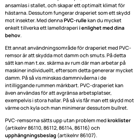
ansamlas i stallet, och skapar ett optimalt klimat för
hästarna. Dessutom fungerar draperiet som ett skydd
mot insekter. Med denna
PVC-rulle
kan du mycket
enkelt tillverka ett lamelldraperi
i enlighet med dina
behov
.
Ett annat användningsområde för draperiet med PVC-
remsor är att skydda mot damm och smuts. På detta
sätt kan man t.ex. skärma av rum där man arbetar på
maskiner individuellt, eftersom detta genererar mycket
damm. På så vis minskas dammnivåerna i de
intilliggande rummen märkbart. PVC-draperiet kan
även användas för att avgränsa arbetsplatser,
exempelvis i stora hallar. På så vis får man ett skydd mot
värme och kyla och man minimerar dessutom bullret.
PVC-remsorna sätts upp utan problem med
kroklister
(artikelnr 86110, 86112, 86114, 86116) och
upphängningsbeslag
(artikelnr 86107).