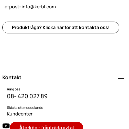
e-post:
info@kerbl.com
Produkfråga? Klicka här för att kontakta oss!
Sidfot
Kontakt
Ring oss
08- 420 027 89
Skicka ett meddelande
Kundcenter
Återköp - frånträda avtal