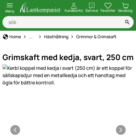
öppna
Kundkonto
Service
Favoriter
Varukorg
Meny
Djurhållning, Utfodring & Vård
Home
...
Hästhållning
Grimmor & Grimskaft
Grimskaft med kedja, svart, 250 cm
Produktgaleri