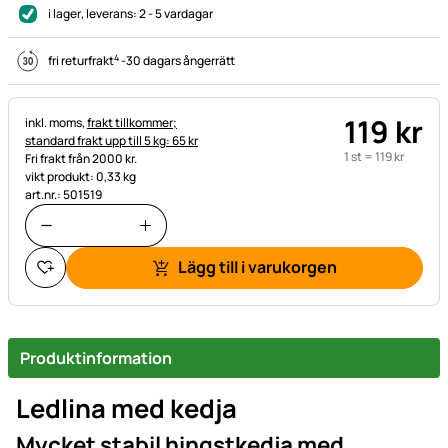
i lager
, leverans:
2 - 5 vardagar
4
fri returfrakt
-
30 dagars ångerrätt
119
kr
Skatteinformation:
inkl. moms,
frakt tillkommer;
standard frakt upp till 5 kg: 65 kr
1 st =
119
kr
Fri frakt från 2000 kr.
vikt produkt: 0,33 kg
art.nr.: 501519
Lägg till i varukorgen
Produktinformation
Ledlina med kedja
Mycket stabil hingstkedja med